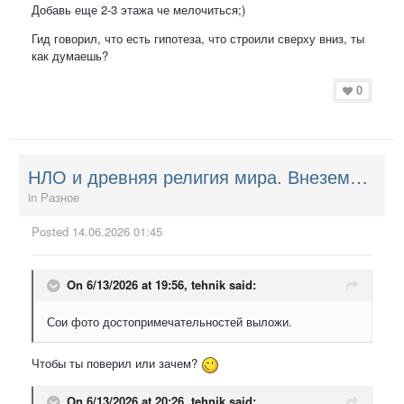
Добавь еще 2-3 этажа че мелочиться;)
Гид говорил, что есть гипотеза, что строили сверху вниз, ты
как думаешь?
0
НЛО и древняя религия мира. Внеземные Творцы. НЛО и ведическое православие.
in
Разное
Posted
14.06.2026 01:45
On 6/13/2026 at 19:56,
tehnik
said:
Сои фото достопримечательностей выложи.
Чтобы ты поверил или зачем?
On 6/13/2026 at 20:26,
tehnik
said: