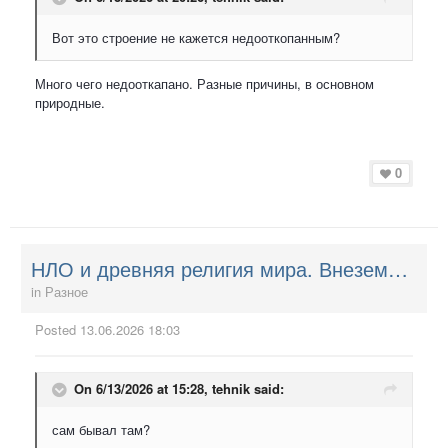
Вот это строение не кажется недооткопанным?
Много чего недооткапано. Разные причины, в основном
природные.
0
НЛО и древняя религия мира. Внеземные Творцы. НЛО и ведическое православие.
in
Разное
Posted
13.06.2026 18:03
On 6/13/2026 at 15:28,
tehnik
said:
сам бывал там?