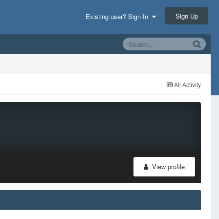
Sign Up
Existing user? Sign In
All Activity
View profile