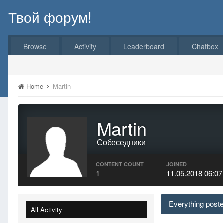
Твой форум!
Browse
Activity
Leaderboard
Chatbox
Home
Martin
Martin
Собеседники
CONTENT COUNT
JOINED
1
11.05.2018 06:07
Everything poste
All Activity