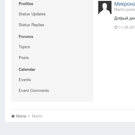
Микрона
Profiles
Martin post
Status Updates
Добрый ден
Status Replies
11.05.20
Forums
Topics
Posts
Calendar
Events
Event Comments
Home
Martin