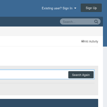
Sign Up
Existing user? Sign In
All Activity
Search Again