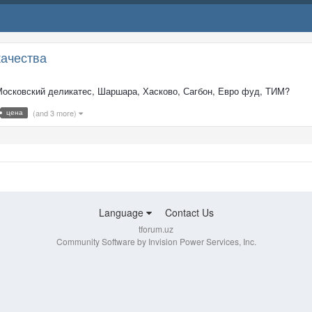
качества
 Московский деликатес, Шаршара, Хасково, Сагбон, Евро фуд, ТИМ?
цена
(and 3 more)
Language
Contact Us
tforum.uz
Community Software by Invision Power Services, Inc.