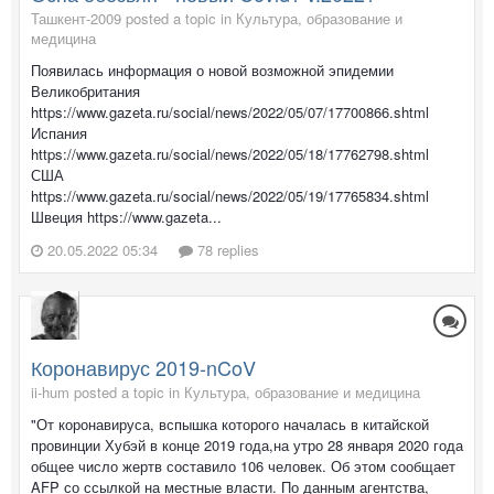
Ташкент-2009 posted a topic in
Культура, образование и
медицина
Появилась информация о новой возможной эпидемии
Великобритания
https://www.gazeta.ru/social/news/2022/05/07/17700866.shtml
Испания
https://www.gazeta.ru/social/news/2022/05/18/17762798.shtml
США
https://www.gazeta.ru/social/news/2022/05/19/17765834.shtml
Швеция https://www.gazeta...
20.05.2022 05:34
78 replies
Коронавирус 2019-nCoV
ii-hum posted a topic in
Культура, образование и медицина
"От коронавируса, вспышка которого началась в китайской
провинции Хубэй в конце 2019 года,на утро 28 января 2020 года
общее число жертв составило 106 человек. Об этом сообщает
AFP со ссылкой на местные власти. По данным агентства,