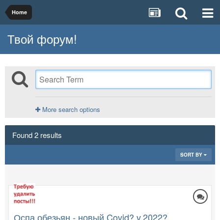
Home
Твой форум!
More search options
Found 2 results
SORT BY
Оспа обезьян - новый Covid? v.2022?