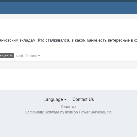
нковским вкладам. Кто сталкивался, в каком банке есть интересные в 
роценты
(and 10 more)
Language
Contact Us
tforum.uz
Community Software by Invision Power Services, Inc.