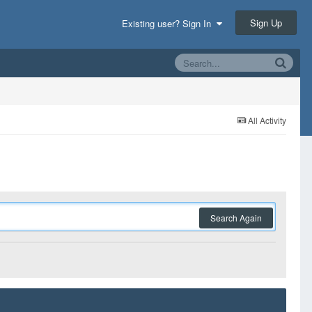
Sign Up
Existing user? Sign In
All Activity
Search Again