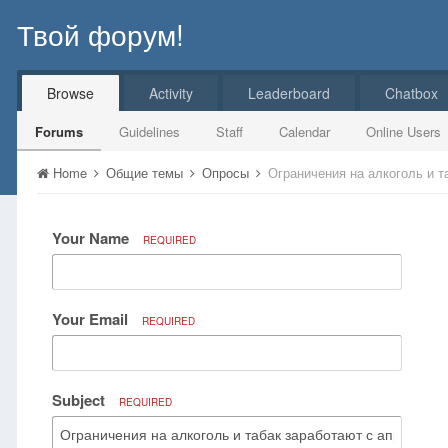
Твой форум!
Browse
Activity
Leaderboard
Chatbox
Forums
Guidelines
Staff
Calendar
Online Users
Home
Общие темы
Опросы
Ограничения на алкоголь и т
Your Name
REQUIRED
Your Email
REQUIRED
Subject
REQUIRED