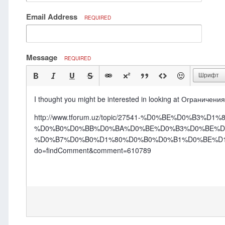
Email Address
REQUIRED
Message
REQUIRED
Шрифт
I thought you might be interested in looking at Ограничен
http://www.tforum.uz/topic/27541-%D0%BE%D0%
%D0%B0%D0%BB%D0%BA%D0%BE%D0%B3%D0%BE%D0
%D0%B7%D0%B0%D1%80%D0%B0%D0%B1%D0%BE%D1
do=findComment&comment=610789