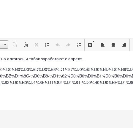
ия на алкоголь и табак заработают с апреля.
B3%D1%80%D0%B0%D0%BD%D0%B8%D1%87%D0%B5%D0%BD%D0%B8%
%BB%D1%8C-%D0%B8-%D1%82%D0%B0%D0%B1%D0%B0%D0%B
%82%D0%B0%D1%8E%D1%82-%D1%81-%D0%B0%D0%BF%D1%8