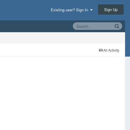
Sign Up
Existing user? Sign In
All Activity