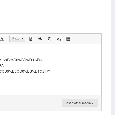
Размер
D1%8F-%D0%BD%D0%B0-
A-
0%D0%B5%D0%BB%D1%8F/?
Insert other media