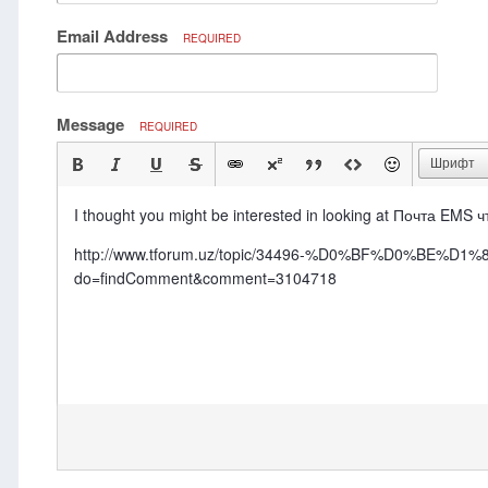
Email Address
REQUIRED
Message
REQUIRED
Шрифт
I thought you might be interested in looking at Почта EMS 
http://www.tforum.uz/topic/34496-%D0%BF%D0%
do=findComment&comment=3104718