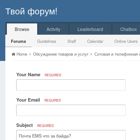
Твой форум!
Browse
Activity
Leaderboard
Chatbox
Forums
Guidelines
Staff
Calendar
Online Users
Home
Обсуждение товаров и услуг
Сотовая и телефонная
Your Name
REQUIRED
Your Email
REQUIRED
Subject
REQUIRED