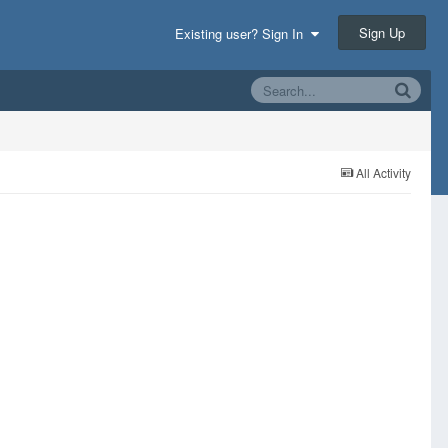
Sign Up
Existing user? Sign In
All Activity