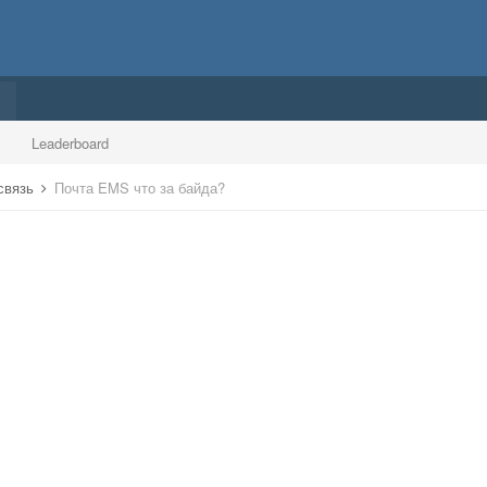
Leaderboard
 связь
Почта EMS что за байда?