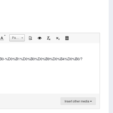
Размер
D0%B0-%D0%B1%D0%B0%D0%B9%D0%B4%D0%B0/?
Insert other media