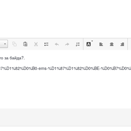
что за байда?.
BE%D1%87%D1%82%D0%B0-ems-%D1%87%D1%82%D0%BE-%D0%B7%