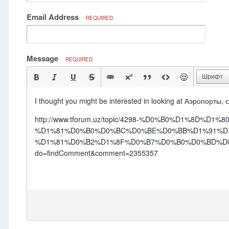
Email Address
REQUIRED
Message
REQUIRED
Шрифт
I thought you might be interested in looking at Аэропорты
http://www.tforum.uz/topic/4298-%D0%B0%D1%8D
%D1%81%D0%B0%D0%BC%D0%BE%D0%BB%D1%91%D1
%D1%81%D0%B2%D1%8F%D0%B7%D0%B0%D0%BD%D0
do=findComment&comment=2355357