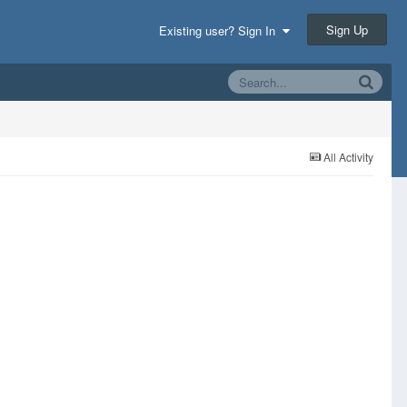
Sign Up
Existing user? Sign In
All Activity