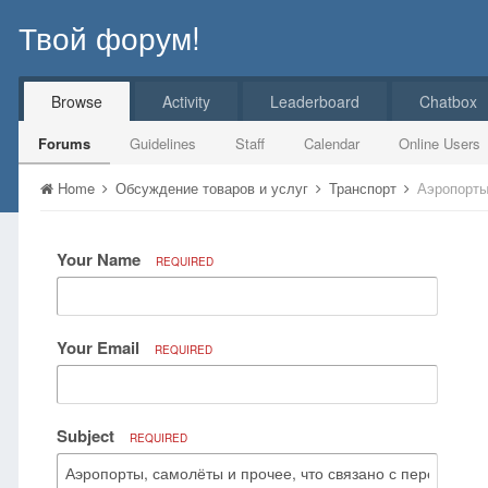
Твой форум!
Browse
Activity
Leaderboard
Chatbox
Forums
Guidelines
Staff
Calendar
Online Users
Home
Обсуждение товаров и услуг
Транспорт
Аэропорты
Your Name
REQUIRED
Your Email
REQUIRED
Subject
REQUIRED