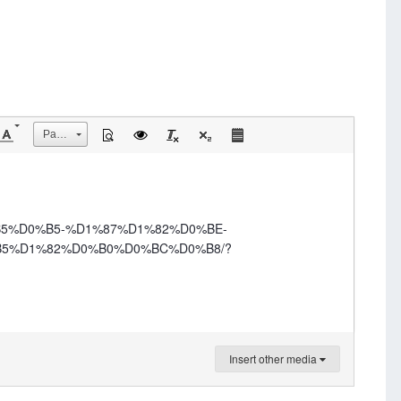
Размер
5%D0%B5-%D1%87%D1%82%D0%BE-
5%D1%82%D0%B0%D0%BC%D0%B8/?
Insert other media