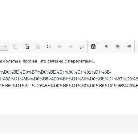
, самолёты и прочее, что связано с перелетами..
%D1%80%D0%BE%D0%BF%D0%BE%D1%80%D1%82%D1%8B-
%82%D1%8B-%D0%B8-%D0%BF%D1%80%D0%BE%D1%87%D0%B
%BE-%D1%81-%D0%BF%D0%B5%D1%80%D0%B5%D0%BB%D0%B