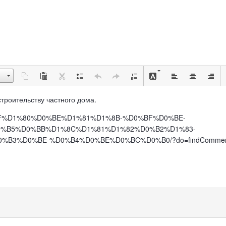
о строительству частного дома.
%D0%BF%D1%80%D0%BE%D1%81%D1%8B-%D0%BF%D0%BE-
%B5%D0%BB%D1%8C%D1%81%D1%82%D0%B2%D1%83-
3%D0%BE-%D0%B4%D0%BE%D0%BC%D0%B0/?do=findComment