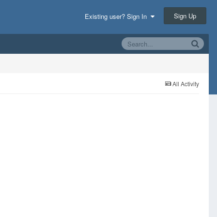
Sign Up
Existing user? Sign In
All Activity