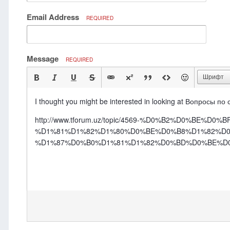
Email Address
REQUIRED
Message
REQUIRED
Шрифт
I thought you might be interested in looking at Вопросы п
http://www.tforum.uz/topic/4569-%D0%B2%D0%BE
%D1%81%D1%82%D1%80%D0%BE%D0%B8%D1%82%D0
%D1%87%D0%B0%D1%81%D1%82%D0%BD%D0%BE%D0%B