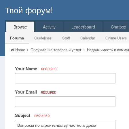
Твой форум!
Browse
Activity
Leaderboard
Chatbox
Forums
Guidelines
Staff
Calendar
Online Users
Home
Обсуждение товаров и услуг
Недвижимость и комму
Your Name
REQUIRED
Your Email
REQUIRED
Subject
REQUIRED