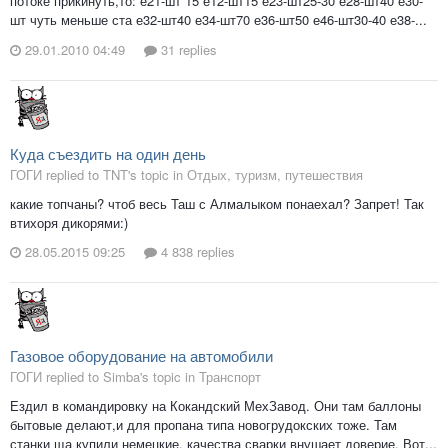
потоке прикинуть,то: е21-шт 15 е12-шт15 е23-шт25-30 е28-шт40 е30-
шт чуть меньше ста е32-шт40 е34-шт70 е36-шт50 е46-шт30-40 е38-...
29.01.2010 04:49
31 replies
Куда съездить на один день
ГОГИ replied to TNT's topic in
Отдых, туризм, путешествия
какие топчаны? чтоб весь Таш с Алмалыком понаехал? Запрет! Так
втихоря дикорями:)
28.05.2015 09:25
4 838 replies
Газовое оборудование на автомобили
ГОГИ replied to Simba's topic in
Транспорт
Ездил в командировку на Кокандский МехЗавод. Они там баллоны
бытовые делают,и для пропана типа новогрудокских тоже. Там
станки ща купили немецкие, качества сварки внушает доверие. Вот...