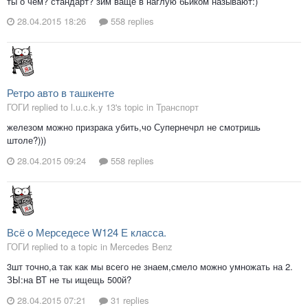
ты о чём? стандарт? зим ваще в наглую бьиком называют:)
28.04.2015 18:26
558 replies
Ретро авто в ташкенте
ГОГИ replied to l.u.c.k.y 13's topic in
Транспорт
железом можно призрака убить,чо Супернечрл не смотришь
штоле?)))
28.04.2015 09:24
558 replies
Всё о Мерседесе W124 Е класса.
ГОГИ replied to a topic in
Mercedes Benz
3шт точно,а так как мы всего не знаем,смело можно умножать на 2.
ЗЫ:на ВТ не ты ищещь 500й?
28.04.2015 07:21
31 replies