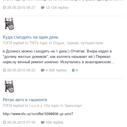
28.05.2015 06:27
13 134 replies
Куда съездить на один день
ГОГИ replied to TNT's topic in
Отдых, туризм, путешествия
в Долинск можно съездить на 1 день:) Отчётик: Вчера ездил в
"долину желтых домиков", как коллега называет её:) Перевал
норм,ну вечный ремонт конечно. Искупались в ахангаранском...
28.05.2015 06:22
4 838 replies
4
Ретро авто в ташкенте
ГОГИ replied to l.u.c.k.y 13's topic in
Транспорт
http://www.olx.uz/ru/offer/3398906 цэ што?
26.05.2015 07:55
558 replies