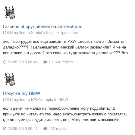
Газовое оборудование на автомобили
ГОГИ replied to Simba's topic in
Транспорт
ачо Новогрудок всё ещё завозят в РУз? Еверест канто - Эмираты
даладно????!!!! цельнометаллический баллон развалили? И не на
испытании а в дороге? это сколько туда закачали давление??? Это...
26.05.2015 06:45
13 134 replies
Покупка б/у BMW
ГОГИ replied to R2D2's topic in
BMW
если денег не жалко на переоформление могу подсобить:) В
принципе чо читать-то там,надо ехать,смотреть вживую,покататся,
где чо шумит,чо гудит,тяга есть-нет. Могу составить компанию.
26.05.2015 06:41
402 replies