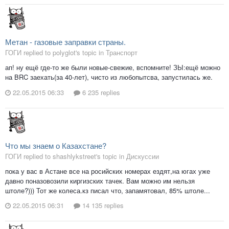
Метан - газовые заправки страны.
ГОГИ replied to polyglot's topic in
Транспорт
ап! ну ещё где-то же были новые-свежие, вспомните! ЗЫ:ещё можно
на BRC заехать(за 40-лет), чисто из любопытсва, запустилась же.
22.05.2015 06:33
6 235 replies
Что мы знаем о Казахстане?
ГОГИ replied to shashlykstreet's topic in
Дискуссии
пока у вас в Астане все на росийских номерах ездят,на югах уже
давно поназовозили киргизских тачек. Вам можно им нельзя
штоле?))) Тот же колеса.кз писал что, запамятовал, 85% штоле...
22.05.2015 06:31
14 135 replies