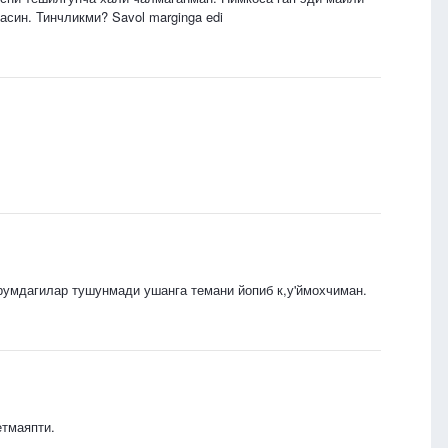
син. Тинчликми? Savol marginga edi
румдагилар тушунмади ушанга темани йопиб к,у'ймохчиман.
етмаяпти.