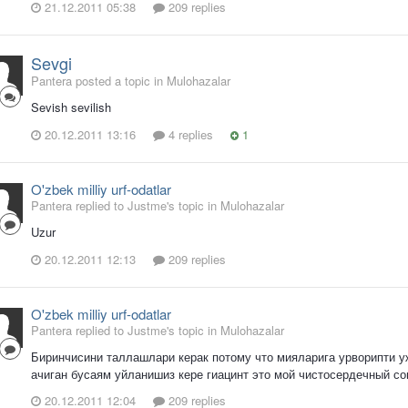
21.12.2011 05:38
209 replies
Sevgi
Pantera posted a topic in
Mulohazalar
Sevish sevilish
20.12.2011 13:16
4 replies
1
O'zbek milliy urf-odatlar
Pantera replied to Justme's topic in
Mulohazalar
Uzur
20.12.2011 12:13
209 replies
O'zbek milliy urf-odatlar
Pantera replied to Justme's topic in
Mulohazalar
Биринчисини таллашлари керак потому что мияларига урворипти уже
ачиган бусаям уйланишиз кере гиацинт это мой чистосердечный сов
20.12.2011 12:04
209 replies