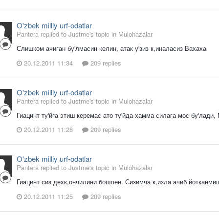
O'zbek milliy urf-odatlar
Pantera replied to Justme's topic in
Mulohazalar
Слишком ачиган бу'лмасин келин, атак у'зиз к,иналасиз Вахаха
20.12.2011 11:34
209 replies
O'zbek milliy urf-odatlar
Pantera replied to Justme's topic in
Mulohazalar
Гиацинт ту'йга этиш керемас ато ту'йда хамма силага мос бу'лади,
20.12.2011 11:28
209 replies
O'zbek milliy urf-odatlar
Pantera replied to Justme's topic in
Mulohazalar
Гиацинт сиз дехк,ончилини бошлен. Сизимча к,изла ачиб йотканмиш,
20.12.2011 11:25
209 replies