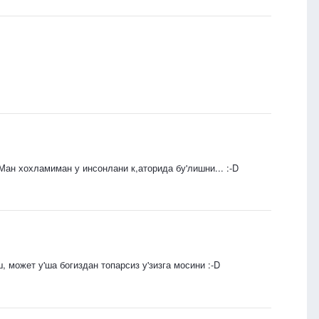
 Ман хохламиман у инсонлани к,аторида бу'лишни... :-D
 может у'ша богиздан топарсиз у'зизга мосини :-D