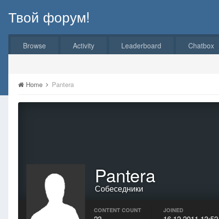
Твой форум!
Browse
Activity
Leaderboard
Chatbox
Home
Pantera
Pantera
Собеседники
CONTENT COUNT
JOINED
23
16.12.2011 13:52