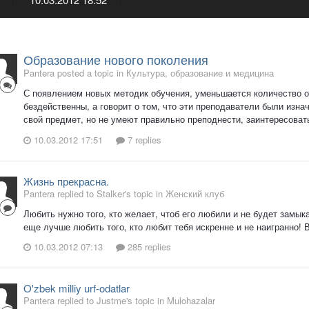
Образование нового поколения
Pantera posted a topic in
Культура, образование и медицина
С появлением новых методик обучения, уменьшается количество о
бездейственны, а говорит о том, что эти преподаватели были изн
свой предмет, но не умеют правильно преподнести, заинтересовать
10.03.2012 17:51
7 replies
Жизнь прекрасна.
Pantera replied to Stalker's topic in
Женский клуб
Любить нужно того, кто желает, чтоб его любили и не будет замыка
еще лучше любить того, кто любит тебя искренне и не наигранно! 
10.03.2012 07:13
285 replies
O'zbek milliy urf-odatlar
Pantera replied to Justme's topic in
Mulohazalar