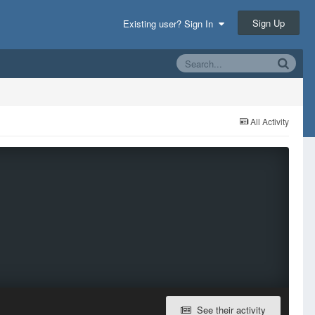
Sign Up
Existing user? Sign In
All Activity
See their activity