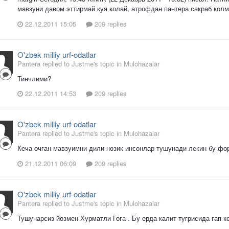
мавзуни давом эттирмай куя колай, атрофдан пантера сакраб колма
22.12.2011 15:05
209 replies
O'zbek milliy urf-odatlar
Pantera replied to Justme's topic in
Mulohazalar
Тинчлими?
22.12.2011 14:53
209 replies
O'zbek milliy urf-odatlar
Pantera replied to Justme's topic in
Mulohazalar
Кеча очган мавзуимни дили нозик инсонлар тушунади лекин бу фо
21.12.2011 06:09
209 replies
O'zbek milliy urf-odatlar
Pantera replied to Justme's topic in
Mulohazalar
Тушунарсиз йозмен Хурматли Гога . Бу ерда калит тугрисида гап к