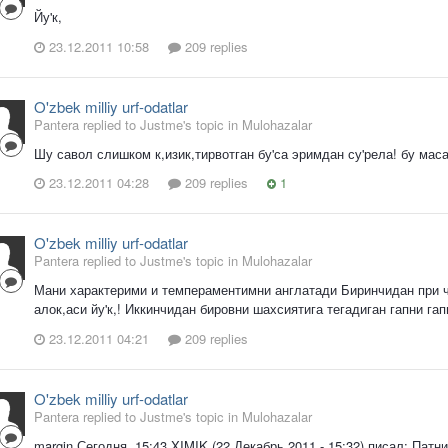
Йу'к,
23.12.2011 10:58
209 replies
O'zbek milliy urf-odatlar
Pantera replied to Justme's topic in
Mulohazalar
Шу савол слишком к,изик,тирвотган бу'са эримдан су'рела! бу маса
23.12.2011 04:28
209 replies
1
O'zbek milliy urf-odatlar
Pantera replied to Justme's topic in
Mulohazalar
Мани характерими и темпераментимни англатади Биринчидан при ч
алок,аси йу'к,! Иккинчидан бировни шахсиятига тегадиган гапни га
23.12.2011 04:21
209 replies
O'zbek milliy urf-odatlar
Pantera replied to Justme's topic in
Mulohazalar
margin Сегодня, 15:43 XIMIK (22 Декабрь 2011 - 15:32) писал: Па