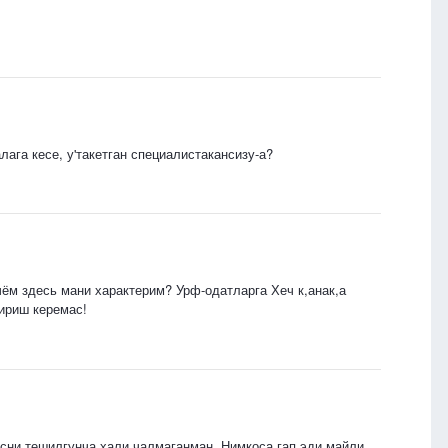
лага кесе, у'такетган специалистакансизу-а?
ём здесь мани характерим? Урф-одатларга Хеч к,анак,а
пириш керемас!
тнисни тешилгунча хали чалмаганман. Нимкоса гап эди майли