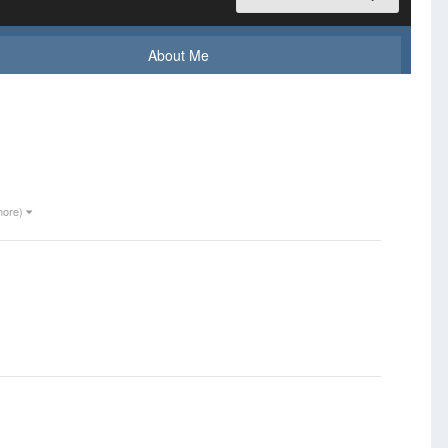
About Me
more)