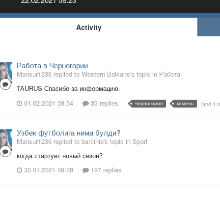
Activity
Работа в Черногории
Mansur1236 replied to Western Balkans's topic in
Работа
TAURUS Спасибо за информацию.
01.02.2021 08:54
33 replies
черногория
кемень
(and 1 
Узбек футболига нима булди?
Mansur1236 replied to barcinio's topic in
Sport
когда стартует новый сезон?
30.01.2021 09:28
197 replies