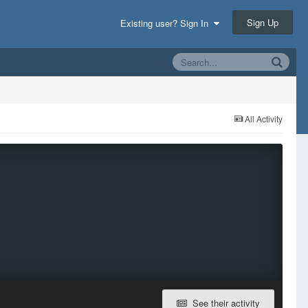
Sign Up
Existing user? Sign In
All Activity
See their activity