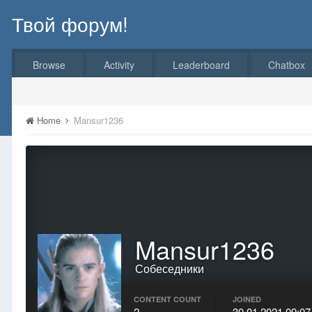
Твой форум!
Browse
Activity
Leaderboard
Chatbox
Home
Mansur1236
Mansur1236
Собеседники
CONTENT COUNT
JOINED
2
30.01.2021 09:07