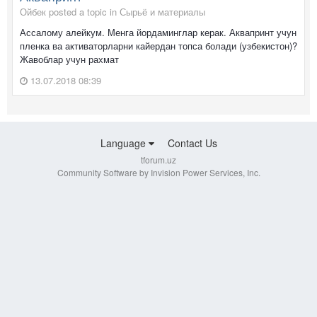
Ойбек posted a topic in
Сырьё и материалы
Ассалому алейкум. Менга йордаминглар керак. Аквапринт учун
пленка ва активаторларни кайердан топса болади (узбекистон)?
Жавоблар учун рахмат
13.07.2018 08:39
Language
Contact Us
tforum.uz
Community Software by Invision Power Services, Inc.