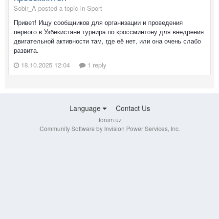
Sobir_A posted a topic in
Sport
Привет! Ищу сообщников для организации и проведения
первого в Узбекистане турнира по кроссминтону для внедрения
двигательной активности там, где её нет, или она очень слабо
развита.
18.10.2025 12:04
1 reply
Language
Contact Us
tforum.uz
Community Software by Invision Power Services, Inc.