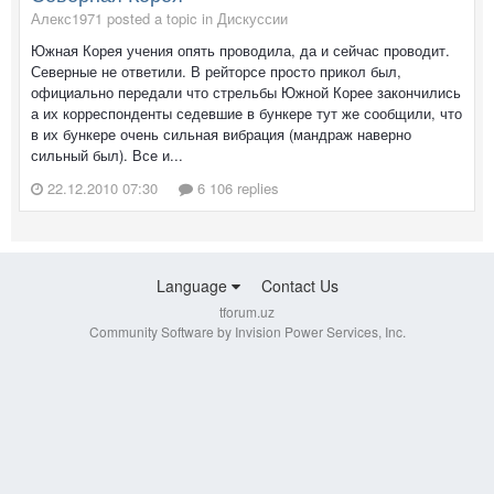
Алекс1971 posted a topic in
Дискуссии
Южная Корея учения опять проводила, да и сейчас проводит.
Северные не ответили. В рейторсе просто прикол был,
официально передали что стрельбы Южной Корее закончились
а их корреспонденты седевшие в бункере тут же сообщили, что
в их бункере очень сильная вибрация (мандраж наверно
сильный был). Все и...
22.12.2010 07:30
6 106 replies
Language
Contact Us
tforum.uz
Community Software by Invision Power Services, Inc.