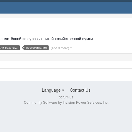
 сплетённой из суровых нитей хозяйственной сумки
ли ракеты...
воспоминания
(and 3 more)
Language
Contact Us
tforum.uz
Community Software by Invision Power Services, Inc.