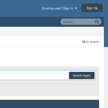
Sign Up
Existing user? Sign In
All Activity
Search Again