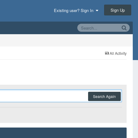
Sign Up
Existing user? Sign In
All Activity
Search Again