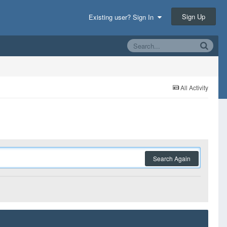
Sign Up
Existing user? Sign In
All Activity
Search Again