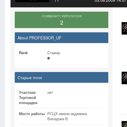
COMMUNITY REPUTATION
2
About PROFESSOR_UF
Rank
Стажер
Старые поля
Участник
нет
Торговой
площадки
Место работы
РСЦХ имени акдемика
Вахидова В.