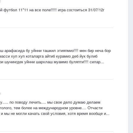
т
 футбол 11*11 на все поле!!!!! игра состоиться 31/07/12г
ш арафасида бу уйнни ташкил этияпмиз!!!! мен бир неча бор
масси хуп хуп коталарга айтиб курамиз деб йук булиб
ри шунингдек уйнни шархлаш муаммо буляпти!!!! силар...
т
ку..... по поводу лечить.... мы свое дело думаю делаем
голого, тем более на международном уровне.... Отчасти
 мы не могли качать свой условия, хотя время вообще и...