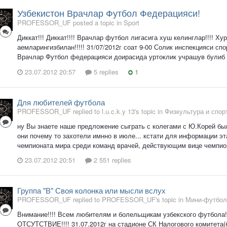
Узбекистон Врачлар Футбол Федерацияси!
PROFESSOR_UF posted a topic in
Sport
Диккат!!! Диккат!!!! Врачлар футбол лигасига хуш келинглар!!!! Х
аемларингизбилан!!!!! 31/07/2012г соат 9-00 Солик инспекцияси с
Врачлар Футбол федерацияси доирасида уртоклик учрашув булиб 
23.07.2012 20:57
5 replies
1
Для любителей футбола
PROFESSOR_UF replied to l.u.c.k.y 13's topic in
Физкультура и спор
ну Вы знаете наше предложение сыграть с колегами с Ю.Корей был
они почему то захотели имнно в июле... кстати для информации э
чемпионата мира среди команд врачей, действующим вице чемпион
23.07.2012 20:51
2 551 replies
Группа "В" Своя колонка или мысли вслух
PROFESSOR_UF replied to PROFESSOR_UF's topic in
Мини-футбол
Внимание!!!! Всем любителям и болельщикам узбекского футбо
ОТСУТСТВИЕ!!!! 31.07.2012г на стадионе СК Налогового комитета