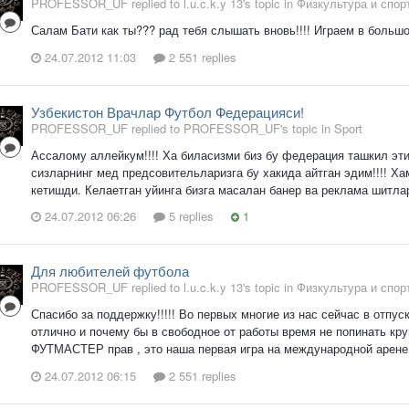
PROFESSOR_UF replied to l.u.c.k.y 13's topic in
Физкультура и спор
Салам Бати как ты??? рад тебя слышать вновь!!!! Играем в большой
24.07.2012 11:03
2 551 replies
Узбекистон Врачлар Футбол Федерацияси!
PROFESSOR_UF replied to PROFESSOR_UF's topic in
Sport
Ассалому аллейкум!!!! Ха биласизми биз бу федерация ташкил эти
сизларнинг мед предсовительларизга бу хакида айтган эдим!!!! Ха
кетишди. Келаетган уйинга бизга масалан банер ва реклама шитла
24.07.2012 06:26
5 replies
1
Для любителей футбола
PROFESSOR_UF replied to l.u.c.k.y 13's topic in
Физкультура и спор
Спасибо за поддержку!!!!! Во первых многие из нас сейчас в отпус
отлично и почему бы в свободное от работы время не попинать кру
ФУТМАСТЕР прав , это наша первая игра на международной арене и
24.07.2012 06:15
2 551 replies