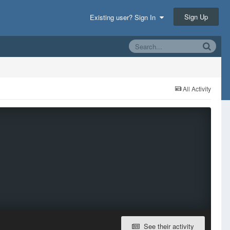
Sign Up
Existing user? Sign In
All Activity
See their activity