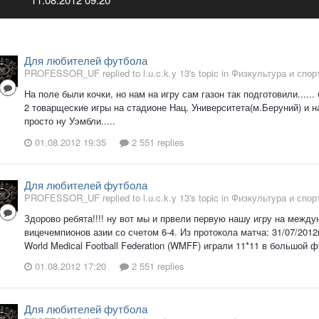
Для любителей футбола
PROFESSOR_UF replied to l.u.c.k.y 13's topic in
Физкультура и спор
На поле были кочки, но нам на игру сам газон так подготовили.....
2 товарщеские игры на стадионе Нац. Университета(м.Беруний) и н
просто ну Уэмбли.....
01.08.2012 19:35
2 551 replies
Для любителей футбола
PROFESSOR_UF replied to l.u.c.k.y 13's topic in
Физкультура и спор
Здорово ребята!!!! ну вот мы и првели первую нашу игру на между
вицечемпионов азии со счетом 6-4. Из протокола матча: 31/07/201
World Medical Football Federation (WMFF) играли 11*11 в большой
01.08.2012 17:20
2 551 replies
Для любителей футбола