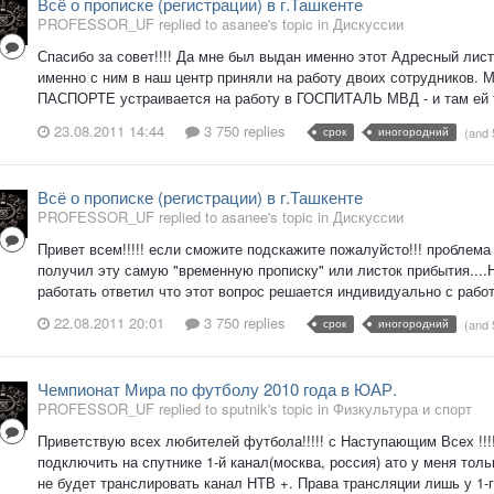
Всё о прописке (регистрации) в г.Ташкенте
PROFESSOR_UF replied to asanee's topic in
Дискуссии
Спасибо за совет!!!! Да мне был выдан именно этот Адресный листок
именно с ним в наш центр приняли на работу двоих сотрудников.
ПАСПОРТЕ устраивается на работу в ГОСПИТАЛЬ МВД - и там ей то 
23.08.2011 14:44
3 750 replies
срок
иногородний
(and
Всё о прописке (регистрации) в г.Ташкенте
PROFESSOR_UF replied to asanee's topic in
Дискуссии
Привет всем!!!!! если сможите подскажите пожалуйсто!!! проблема
получил эту самую "временную прописку" или листок прибытия....Н
работать ответил что этот вопрос решается индивидуально с работо
22.08.2011 20:01
3 750 replies
срок
иногородний
(and
Чемпионат Мира по футболу 2010 года в ЮАР.
PROFESSOR_UF replied to sputnik's topic in
Физкультура и спорт
Приветствую всех любителей футбола!!!!! с Наступающим Всех !
подключить на спутнике 1-й канал(москва, россия) ато у меня тол
не будет транслировать канал НТВ +. Права трансляции лишь у 1-го