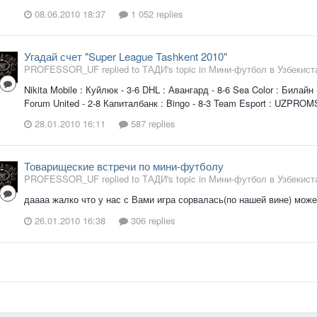
08.06.2010 18:37
1 052 replies
Угадай счет "Super League Tashkent 2010"
PROFESSOR_UF replied to ТАДИ's topic in
Мини-футбол в Узбекист
Nikita Mobile : Куйлюк - 3-6 DHL : Авангард - 8-6 Sea Color : Билайн
Forum United - 2-8 Капиталбанк : Bingo - 8-3 Team Esport : UZPR
28.01.2010 16:11
587 replies
Товарищеские встречи по мини-футболу
PROFESSOR_UF replied to ТАДИ's topic in
Мини-футбол в Узбекист
даааа жалко что у нас с Вами игра сорвалась(по нашей вине) может хот
26.01.2010 16:38
306 replies