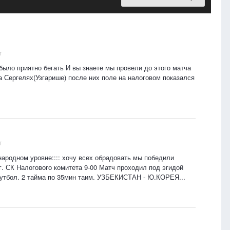
т
. было приятно бегать И вы знаете мы провели до этого матча
а Сергелях(Узгарише) после них поле на налоговом показался
т
народном уровне:::: хочу всех обрадовать мы победили
2г. СК Налогового комитета 9-00 Матч проходил под эгидой
 футбол. 2 тайма по 35мин таим. УЗБЕКИСТАН - Ю.КОРЕЯ...