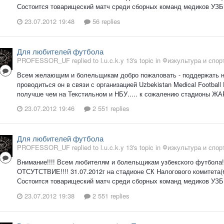
Состоится товарищеский матч среди сборных команд медиков УЗБ
23.07.2012 19:48
56 replies
Для любителей футбола
PROFESSOR_UF replied to l.u.c.k.y 13's topic in
Физкультура и спор
Всем желающим и болельщикам добро пожаловать - поддержать н
проводиться он в связи с организацией Uzbekistan Medical Football
получше чем на Текстильном и НБУ..... к сожалению стадионы ЖАР
23.07.2012 19:46
2 551 replies
Для любителей футбола
PROFESSOR_UF replied to l.u.c.k.y 13's topic in
Физкультура и спор
Внимание!!!! Всем любителям и болельщикам узбекского футбо
ОТСУТСТВИЕ!!!! 31.07.2012г на стадионе СК Налогового комитета
Состоится товарищеский матч среди сборных команд медиков УЗБ
23.07.2012 19:38
2 551 replies