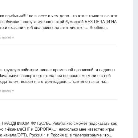
 прибытия!!!! но знаете в чем дело - то что я точно знаю что
 Моя близкая подруга именно с этой бумажкой БЕЗ ПЕЧАТИ НА
и сказали чтоб она принесла этот листок..... Вообще...
 5 more)
 с трудоустройством лица с временной пропиской. я недавно
ачальник паспортного стола при вопросе смогу ли я с ней
дателем. пошел я в отдел кадров.... там мне тычат на...
 5 more)
!!! ПРАЗДНИКОМ ФУТБОЛА. Ребята кто сможет подсказать как
ько 1-йканал(СНГ и ЕВРОПА).... насколько мне известно игры
 канала(ОРТ), Россия 1 и Россия 2. в телепрограмме 1го...