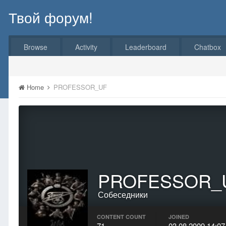
Твой форум!
Browse
Activity
Leaderboard
Chatbox
Home
PROFESSOR_UF
PROFESSOR_
Собеседники
CONTENT COUNT
JOINED
71
03.08.2009 14:07