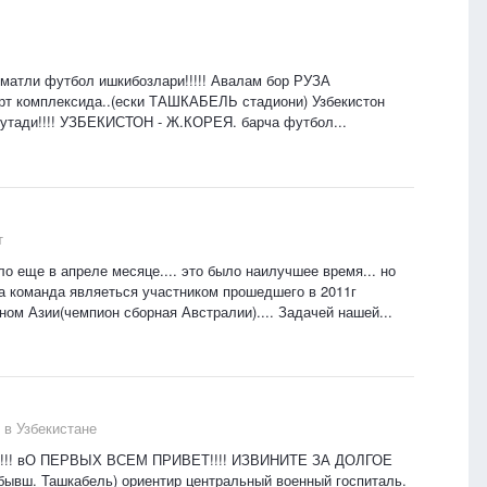
урматли футбол ишкибозлари!!!!! Авалам бор РУЗА
порт комплексида..(ески ТАШКАБЕЛЬ стадиони) Узбекистон
утади!!!! УЗБЕКИСТОН - Ж.КОРЕЯ. барча футбол...
т
о еще в апреле месяце.... это было наилучшее время... но
та команда являеться участником прошедшего в 2011г
ом Азии(чемпион сборная Австралии).... Задачей нашей...
 в Узбекистане
ла!!!! вО ПЕРВЫХ ВСЕМ ПРИВЕТ!!!! ИЗВИНИТЕ ЗА ДОЛГОЕ
(бывш. Ташкабель) ориентир центральный военный госпиталь.