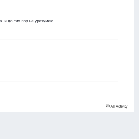
..и до сих пор не уразумею..
All Activity