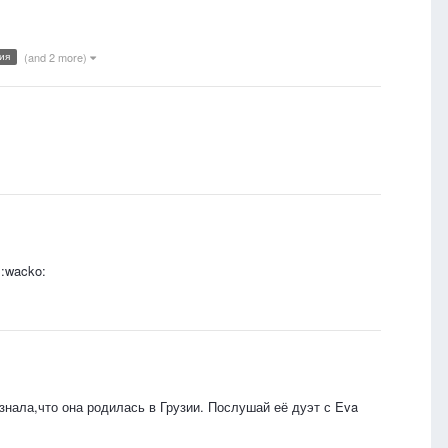
ия
(and 2 more)
:wacko:
знала,что она родилась в Грузии. Послушай её дуэт с Eva