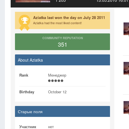
Aziatka last won the day on July 28 2011
Aziatka had the most liked content!
COMMUNITY REPUTATION
351
About Aziatka
Rank
Менеджер
Birthday
October 12
Старые поля
Участник
нет