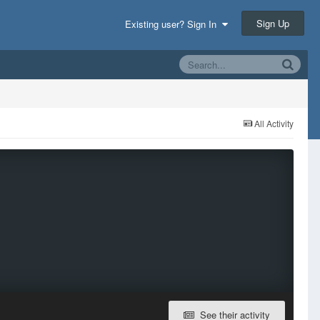
Sign Up
Existing user? Sign In
All Activity
See their activity