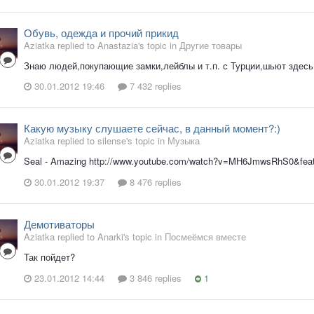
Обувь, одежда и прочий прикид
Aziatka replied to Anastazia's topic in
Другие товары
Знаю людей,покупающие замки,лейблы и т.п. с Турции,шьют здесь
30.01.2012 19:46
7 432 replies
Какую музыку слушаете сейчас, в данный момент?:)
Aziatka replied to silense's topic in
Музыка
Seal - Amazing http://www.youtube.com/watch?v=MH6JmwsRhS0&featu
30.01.2012 19:37
8 476 replies
Демотиваторы
Aziatka replied to Anarki's topic in
Посмеёмся вместе
Так пойдет?
23.01.2012 14:44
3 846 replies
1