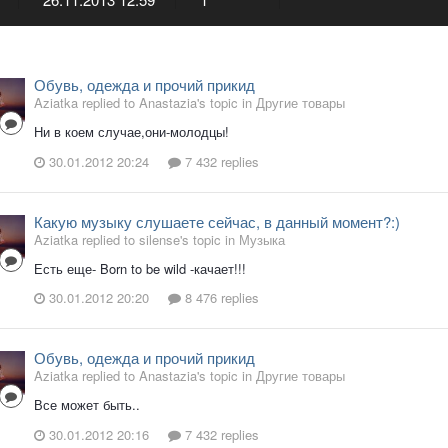
Обувь, одежда и прочий прикид
Aziatka replied to Anastazia's topic in
Другие товары
Ни в коем случае,они-молодцы!
30.01.2012 20:24
7 432 replies
Какую музыку слушаете сейчас, в данный момент?:)
Aziatka replied to silense's topic in
Музыка
Есть еще- Born to be wild -качает!!!
30.01.2012 20:20
8 476 replies
Обувь, одежда и прочий прикид
Aziatka replied to Anastazia's topic in
Другие товары
Все может быть..
30.01.2012 20:16
7 432 replies