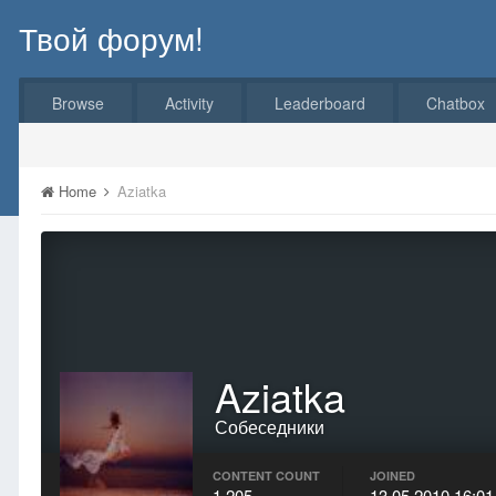
Твой форум!
Browse
Activity
Leaderboard
Chatbox
Home
Aziatka
Aziatka
Собеседники
CONTENT COUNT
JOINED
1 205
13.05.2010 16:01