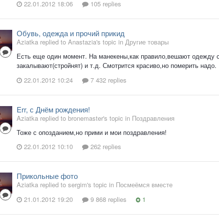
22.01.2012 18:06
105 replies
Обувь, одежда и прочий прикид
Aziatka replied to Anastazia's topic in
Другие товары
Есть еще один момент. На манекены,как правило,вешают одежду 
закалывают(стройнят) и т.д. Смотрится красиво,но померить надо.
22.01.2012 10:24
7 432 replies
Err, с Днём рождения!
Aziatka replied to bronemaster's topic in
Поздравления
Тоже с опозданием,но прими и мои поздравления!
22.01.2012 10:10
262 replies
Прикольные фото
Aziatka replied to sergim's topic in
Посмеёмся вместе
21.01.2012 19:20
9 868 replies
1