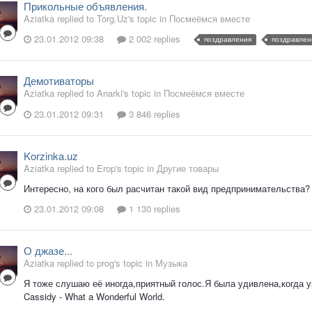
Прикольные объявления.
Aziatka replied to Torg.Uz's topic in
Посмеёмся вместе
23.01.2012 09:38
2 002 replies
поздравления
поздравлен
Демотиваторы
Aziatka replied to Anarki's topic in
Посмеёмся вместе
23.01.2012 09:31
3 846 replies
Korzinka.uz
Aziatka replied to Erop's topic in
Другие товары
Интересно, на кого был расчитан такой вид предпринимательства? 
23.01.2012 09:08
1 130 replies
О джазе...
Aziatka replied to prog's topic in
Музыка
Я тоже слушаю её иногда,приятный голос.Я была удивлена,когда у
Cassidy - What a Wonderful World.