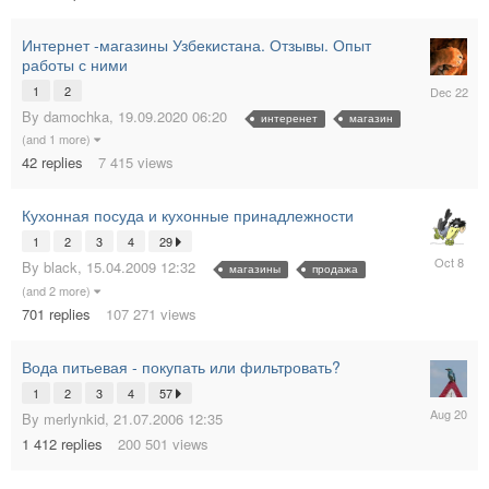
Интернет -магазины Узбекистана. Отзывы. Опыт
работы с ними
22.12.20
1
2
09:10
By
damochka
,
19.09.2020 06:20
интеренет
магазин
(and 1 more)
42
replies
7 415
views
Кухонная посуда и кухонные принадлежности
1
2
3
4
29
08.10.20
By
black
,
15.04.2009 12:32
магазины
продажа
16:33
(and 2 more)
701
replies
107 271
views
Вода питьевая - покупать или фильтровать?
1
2
3
4
57
20.08.20
By
merlynkid
,
21.07.2006 12:35
13:27
1 412
replies
200 501
views