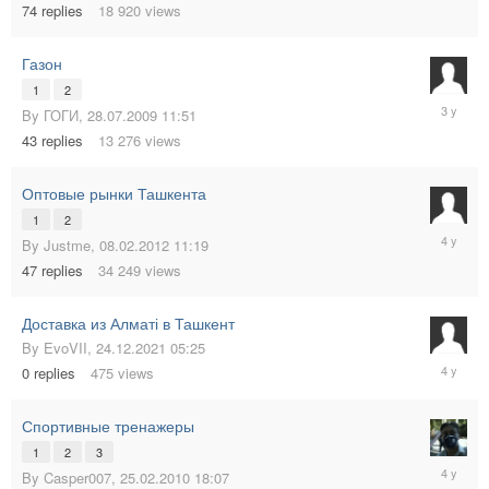
74
replies
18 920
views
Газон
1
2
03.05.20
By
ГОГИ
,
28.07.2009 11:51
19:30
43
replies
13 276
views
Оптовые рынки Ташкента
1
2
22.05.20
By
Justme
,
08.02.2012 11:19
13:57
47
replies
34 249
views
Доставка из Алматі в Ташкент
By
EvoVII
,
24.12.2021 05:25
24.12.20
0
replies
475
views
05:25
Спортивные тренажеры
1
2
3
13.08.20
By
Casper007
,
25.02.2010 18:07
15:24