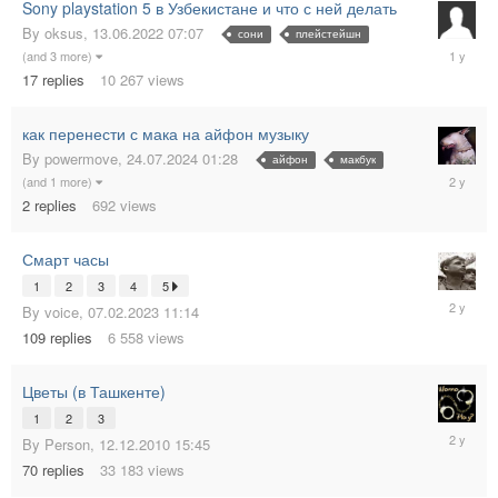
Sony playstation 5 в Узбекистане и что с ней делать
By
oksus
,
13.06.2022 07:07
сони
плейстейшн
15.12.20
(and 3 more)
04:45
17
replies
10 267
views
как перенести с мака на айфон музыку
By
powermove
,
24.07.2024 01:28
айфон
макбук
26.07.20
(and 1 more)
19:13
2
replies
692
views
Смарт часы
1
2
3
4
5
16.05.20
By
voice
,
07.02.2023 11:14
09:12
109
replies
6 558
views
Цветы (в Ташкенте)
1
2
3
02.05.20
By
Person
,
12.12.2010 15:45
10:01
70
replies
33 183
views