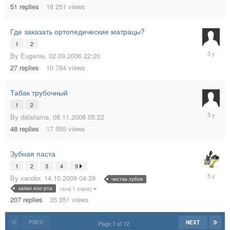
51
replies
18 251
views
Где заказать ортопедические матрацы?
1
2
17.06.20
By
Eugenie
,
02.09.2006 22:20
14:10
27
replies
10 784
views
Табак трубочный
1
2
21.05.20
By
dalailama
,
08.11.2008 05:22
05:00
48
replies
17 555
views
Зубная паста
1
2
3
4
9
18.05.20
By
xander
,
14.10.2009 04:39
чистка зубов
17:57
запах изо рта
(and 1 more)
207
replies
35 351
views
PREV
NEXT
Page 1 of 12