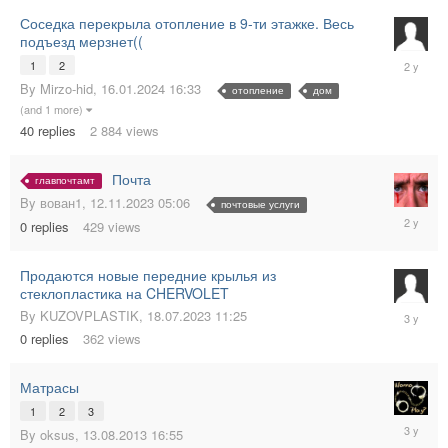
Соседка перекрыла отопление в 9-ти этажке. Весь
подъезд мерзнет((
19.01.20
1
2
02:18
By
Mirzo-hid
,
16.01.2024 16:33
отопление
дом
(and 1 more)
40
replies
2 884
views
Почта
главпочтамт
By
вован1
,
12.11.2023 05:06
почтовые услуги
12.11.20
0
replies
429
views
05:06
Продаются новые передние крылья из
стеклопластика на CHERVOLET
18.07.20
By
KUZOVPLASTIK
,
18.07.2023 11:25
11:25
0
replies
362
views
Матрасы
1
2
3
02.07.20
By
oksus
,
13.08.2013 16:55
11:37