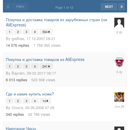
PREV
NEXT
Page 1 of 12
Покупка и доставка товаров из зарубежных стран (не
AliExpress)
05.08.20
1
2
3
4
564
22:04
By
godfree
,
17.12.2007 09:21
14 076
replies
1 758 065
views
Покупка и доставка товаров из AliExpress
1
2
3
4
241
05.08.20
By
Bayram
,
09.02.2017 09:17
11:43
6 013
replies
523 568
views
Где и какие купить ножи?
1
2
3
4
14
26.06.20
By
Олеся
,
05.05.2008 07:29
13:31
340
replies
92 769
views
Наручные Часы