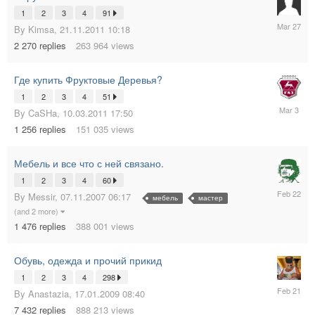
1
2
3
4
91
27.03.20
By
Kimsa
,
21.11.2011 10:18
03:41
2 270
replies
263 964
views
Где купить Фруктовые Деревья?
1
2
3
4
51
03.03.20
By
CaSHa
,
10.03.2011 17:50
08:02
1 256
replies
151 035
views
Мебель и все что с ней связано.
1
2
3
4
60
22.02.20
By
Messir
,
07.11.2007 06:17
мебель
мастер
16:06
(and 2 more)
1 476
replies
388 001
views
Обувь, одежда и прочий прикид
1
2
3
4
298
21.02.20
By
Anastazia
,
17.01.2009 08:40
19:25
7 432
replies
888 213
views