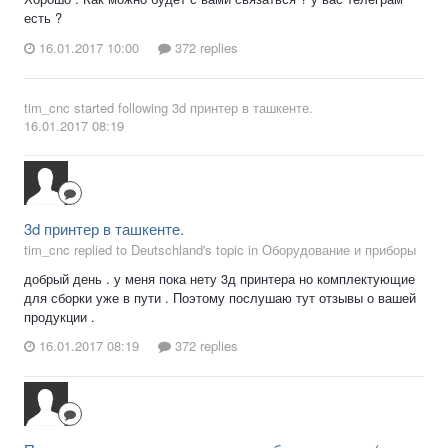
есть ?
16.01.2017 10:00
372 replies
tim_cnc
started following
3d принтер в ташкенте.
16.01.2017 08:19
3d принтер в ташкенте.
tim_cnc replied to Deutschland's topic in
Оборудование и приборы
добрый день . у меня пока нету 3д принтера но комплектующие
для сборки уже в пути . Поэтому послушаю тут отзывы о вашей
продукции .
16.01.2017 08:19
372 replies