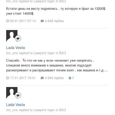
tim_cnc replied to Lawyer's topic in
ВАЗ
Кстати цены на весту поднялись , ту которую я брал за 13200$
уже стоит 14000$
20.01.2017 07:14
4 640 replies
Lada Vesta
tim_cnc replied to Lawyer's topic in
ВАЗ
Спасибо . То что не как у всех начинает уже напрягать ,
слишком много внимание к машинке, многие подходят
расматривают и распрашивают почем взял , как машина и.т.д ...
17.01.2017 19:01
4 640 replies
1
Lada Vesta
tim_cnc replied to Lawyer's topic in
ВАЗ