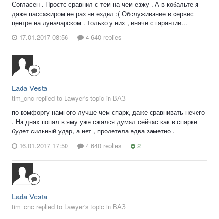
Согласен . Просто сравнил с тем на чем езжу . А в кобальте я
даже пассажиром не раз не ездил :( Обслуживание в сервис
центре на луначарском . Только у них , иначе с гарантии...
17.01.2017 08:56
4 640 replies
Lada Vesta
tim_cnc replied to Lawyer's topic in
ВАЗ
по комфорту намного лучше чем спарк, даже сравнивать нечего
. На днях попал в яму уже сжался думал сейчас как в спарке
будет сильный удар, а нет , пролетела едва заметно .
16.01.2017 17:50
4 640 replies
2
Lada Vesta
tim_cnc replied to Lawyer's topic in
ВАЗ