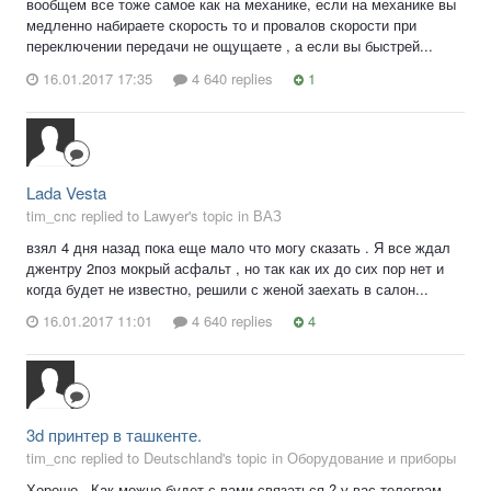
вообщем все тоже самое как на механике, если на механике вы
медленно набираете скорость то и провалов скорости при
переключении передачи не ощущаете , а если вы быстрей...
16.01.2017 17:35
4 640 replies
1
Lada Vesta
tim_cnc replied to Lawyer's topic in
ВАЗ
взял 4 дня назад пока еще мало что могу сказать . Я все ждал
джентру 2поз мокрый асфальт , но так как их до сих пор нет и
когда будет не известно, решили с женой заехать в салон...
16.01.2017 11:01
4 640 replies
4
3d принтер в ташкенте.
tim_cnc replied to Deutschland's topic in
Оборудование и приборы
Хорошо . Как можно будет с вами связаться ? у вас телеграм