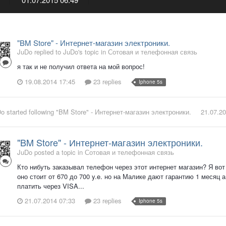
"BM Store" - Интернет-магазин электроники.
JuDo replied to JuDo's topic in
Сотовая и телефонная связь
я так и не получил ответа на мой вопрос!
19.08.2014 17:45
23 replies
Iphone 5s
Do
started following
"BM Store" - Интернет-магазин электроники.
21.07.20
"BM Store" - Интернет-магазин электроники.
JuDo posted a topic in
Сотовая и телефонная связь
Кто нибуть заказывал телефон через этот интернет магазин? Я вот х
оно стоит от 670 до 700 y.e. но на Малике дают гарантию 1 месяц а
платить через VISA...
21.07.2014 07:33
23 replies
Iphone 5s