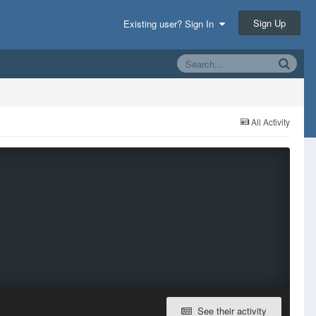
Sign Up
Existing user? Sign In
All Activity
See their activity