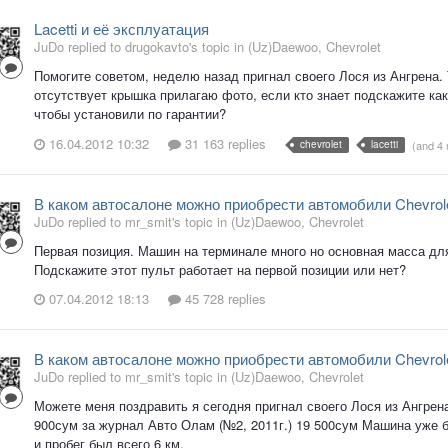
Lacetti и её эксплуатация
JuDo replied to drugokavto's topic in
(Uz)Daewoo, Chevrolet
Помогите советом, неделю назад пригнал своего Лося из Ангрена. 
отсутствует крышка прилагаю фото, если кто знает подскажите ка
чтобы установили по гарантии?
16.04.2012 10:32
31 163 replies
chevrolet
lacetti
(and 4
В каком автосалоне можно приобрести автомобили Chevro
JuDo replied to mr_smit's topic in
(Uz)Daewoo, Chevrolet
Первая позиция. Машин на терминале много но основная масса для 
Подскажите этот пульт работает на первой позиции или нет?
07.04.2012 18:13
45 728 replies
В каком автосалоне можно приобрести автомобили Chevro
JuDo replied to mr_smit's topic in
(Uz)Daewoo, Chevrolet
Можете меня поздравить я сегодня пригнал своего Лося из Ангрен
900сум за журнал Авто Олам (№2, 2011г.) 19 500сум Машина уже 
и пробег был всего 6 км.