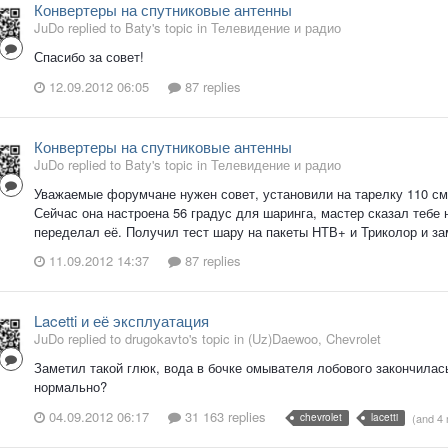
Конвертеры на спутниковые антенны
JuDo replied to Baty's topic in
Телевидение и радио
Спасибо за совет!
12.09.2012 06:05
87 replies
Конвертеры на спутниковые антенны
JuDo replied to Baty's topic in
Телевидение и радио
Уважаемые форумчане нужен совет, установили на тарелку 110 см 
Сейчас она настроена 56 градус для шаринга, мастер сказал тебе 
переделал её. Получил тест шару на пакеты НТВ+ и Триколор и зам
11.09.2012 14:37
87 replies
Lacetti и её эксплуатация
JuDo replied to drugokavto's topic in
(Uz)Daewoo, Chevrolet
Заметил такой глюк, вода в бочке омывателя лобового закончилас
нормально?
04.09.2012 06:17
31 163 replies
chevrolet
lacetti
(and 4