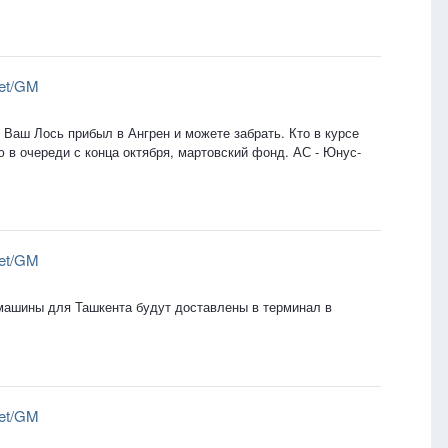
let/GM
 Ваш Лось прибыл в Ангрен и можете забрать. Кто в курсе
ю в очереди с конца октября, мартовский фонд. АС - Юнус-
let/GM
. машины для Ташкента будут доставлены в терминал в
let/GM