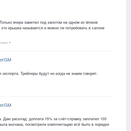
Только вчера заметил под капотом на одном из блоков
к это крышка называется и можно ли потребовать в салоне
 more)
let/GM
экспорта. Трейлеры будут но когда не знаем говорят.
let/GM
а. Даю расклад: доплата 15% за счёт-справку заплатил 103
была выгнана, посмотрели комплектацию всё было в порядке