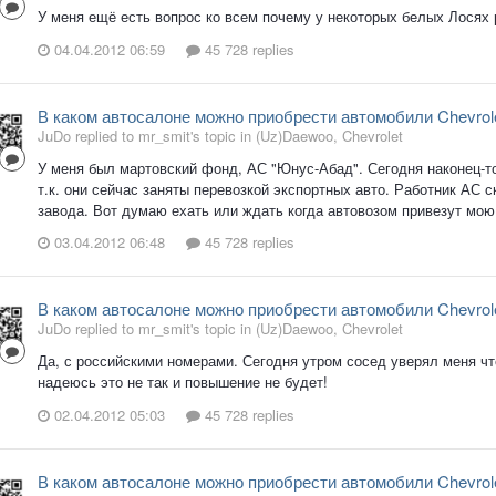
У меня ещё есть вопрос ко всем почему у некоторых белых Лосях 
04.04.2012 06:59
45 728 replies
В каком автосалоне можно приобрести автомобили Chevro
JuDo replied to mr_smit's topic in
(Uz)Daewoo, Chevrolet
У меня был мартовский фонд, АС "Юнус-Абад". Сегодня наконец-то
т.к. они сейчас заняты перевозкой экспортных авто. Работник АС с
завода. Вот думаю ехать или ждать когда автовозом привезут мою 
03.04.2012 06:48
45 728 replies
В каком автосалоне можно приобрести автомобили Chevro
JuDo replied to mr_smit's topic in
(Uz)Daewoo, Chevrolet
Да, с российскими номерами. Сегодня утром сосед уверял меня ч
надеюсь это не так и повышение не будет!
02.04.2012 05:03
45 728 replies
В каком автосалоне можно приобрести автомобили Chevro