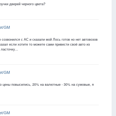
ручки дверей черного цвета?
let/GM
 созвонился с АС и сказали мой Лось готов но нет автовозов
казал если хотите то можете сами привести своё авто из
ласточку...
let/GM
то цены повысились, 20% на валютные - 30% на сумовые, я
let/GM