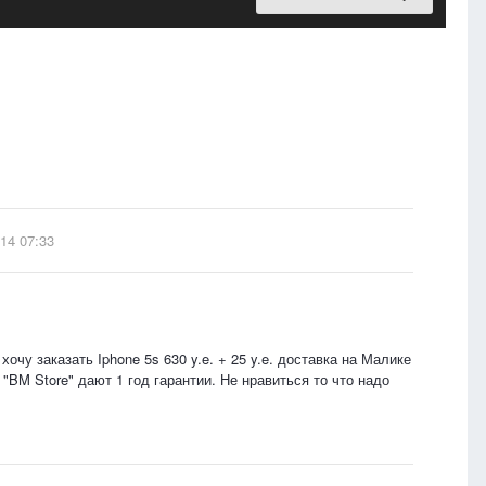
14 07:33
очу заказать Iphone 5s 630 y.e. + 25 y.e. доставка на Малике
 "BM Store" дают 1 год гарантии. Не нравиться то что надо