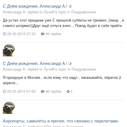
С Днём рождения, Александр А.! ✰
Александр А. replied to ЛучиK's topic in
Поздравления
Да устал этот праздник уже С прошлой субботы не трезвел, (пишу , а
сомого штормит))Друг ещё отпуск взял... Повод будет в себя прийти
25.03.2015 07:33
40 replies
С Днём рождения, Александр А.! ✰
Александр А. replied to ЛучиK's topic in
Поздравления
Я праздную в Москве , если кому что надо , заказывайте, обратно 2
апреля...
25.03.2015 07:00
40 replies
1
Аэропорты, самолёты и прочее, что связано с перелетами.
Александр А. replied to ATI's topic in
Транспорт