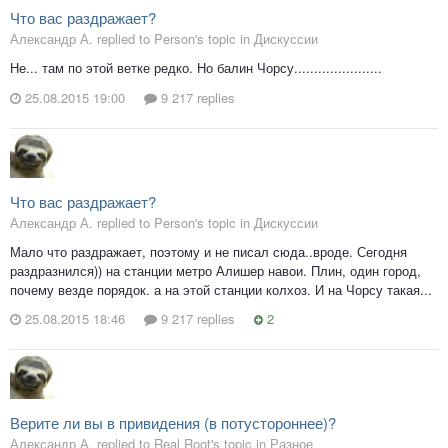
Что вас раздражает?
Александр А. replied to Person's topic in
Дискуссии
Не... там по этой ветке редко. Но балин Чорсу......................
25.08.2015 19:00
9 217 replies
Что вас раздражает?
Александр А. replied to Person's topic in
Дискуссии
Мало что раздражает, поэтому и не писал сюда..вроде. Сегодня
раздразнился)) на станции метро Алишер навои. Плин, один город,
почему везде порядок. а на этой станции колхоз. И на Чорсу такая...
25.08.2015 18:46
9 217 replies
2
Верите ли вы в привидения (в потустороннее)?
Александр А. replied to Real Root's topic in
Разное