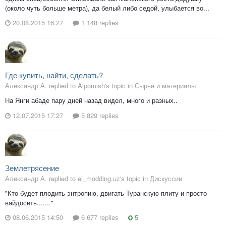
(около чуть больше метра), да белый либо седой, улыбается во...
20.08.2015 16:27
1 148 replies
Где купить, найти, сделать?
Александр А. replied to Alpomish's topic in
Сырьё и материалы
На Янги абаде пару дней назад видел, много и разных..
12.07.2015 17:27
5 829 replies
Землетрясение
Александр А. replied to el_modding.uz's topic in
Дискуссии
"Кто будет плодить энтропию, двигать Туранскую плиту и просто
вайдосить......."
08.06.2015 14:50
6 677 replies
5