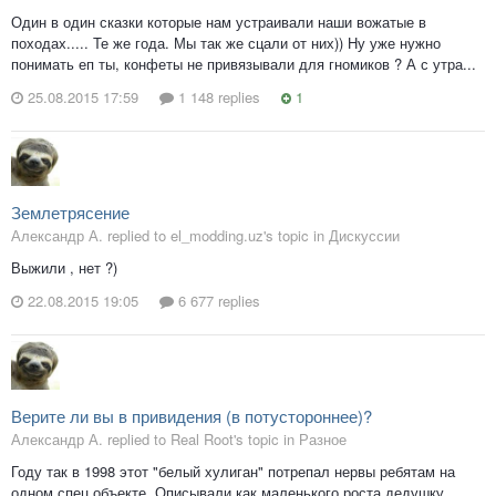
Один в один сказки которые нам устраивали наши вожатые в
походах..... Те же года. Мы так же сцали от них)) Ну уже нужно
понимать еп ты, конфеты не привязывали для гномиков ? А с утра...
25.08.2015 17:59
1 148 replies
1
Землетрясение
Александр А. replied to el_modding.uz's topic in
Дискуссии
Выжили , нет ?)
22.08.2015 19:05
6 677 replies
Верите ли вы в привидения (в потустороннее)?
Александр А. replied to Real Root's topic in
Разное
Году так в 1998 этот "белый хулиган" потрепал нервы ребятам на
одном спец.объекте. Описывали как маленького роста дедушку