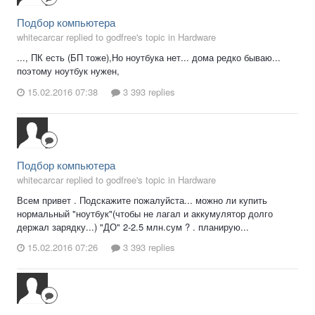
Подбор компьютера
whitecarcar replied to godfree's topic in
Hardware
..., ПК есть (БП тоже),Но ноутбука нет... дома редко бываю...
поэтому ноутбук нужен,
15.02.2016 07:38
3 393 replies
Подбор компьютера
whitecarcar replied to godfree's topic in
Hardware
Всем привет . Подскажите пожалуйста... можно ли купить
нормальный "ноутбук"(чтобы не лагал и аккумулятор долго
держал зарядку...) "ДО" 2-2.5 млн.сум ? . планирую...
15.02.2016 07:26
3 393 replies