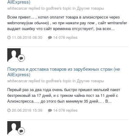
AliExpress)
whitecarcar replied to godfree's topic in
Другие товары
Всем привет... , хотел оплатит товара в алиэкспрессе через
webmoney(как обычно) , но при нажати pay now , сайт wmtransfer
выдает ошибку что сайт временна отсуствует!, (на всех...
11.08.2016 08:30
14 076 replies
Покупка и доставка товаров из зарубежных стран (не
AliExpress)
whitecarcar replied to godfree's topic in
Другие товары
Первый раз за два года очень быстро пришел мелький пакет
безтрековый за 17 дней, и с треком чайна пост за 11 дней с
Алиэкспресса...., до этого был минимум 35 дней... . В...
20.06.2016 15:39
14 076 replies