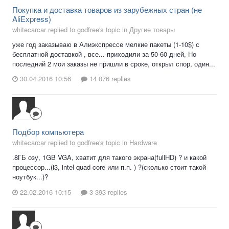
Покупка и доставка товаров из зарубежных стран (не
AliExpress)
whitecarcar replied to godfree's topic in
Другие товары
уже год заказываю в Алиэкспрессе мелкие пакеты (1-10$) с
бесплатной доставкой , все... приходили за 50-60 дней, Но
последний 2 мои заказы не пришли в сроке, открыл спор, один...
30.04.2016 10:56
14 076 replies
Подбор компьютера
whitecarcar replied to godfree's topic in
Hardware
.8ГБ озу, 1GB VGA, хватит для такого экрана(fullHD) ? и какой
процессор...(i3, intel quad core или п.п. ) ?(сколько стоит такой
ноутбук...)?
22.02.2016 10:15
3 393 replies