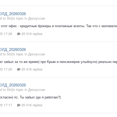
ОЛД_20260326
d to Strij's topic in
Дискуссии
 этот офис - кредитные брокеры и платежные агенты. Так что с математи
25 17:28
25 016 replies
ОЛД_20260326
d to Strij's topic in
Дискуссии
ат забыл за то же время) про Крым и пенсионеров улыбнуло) реально п
25 17:25
25 016 replies
ОЛД_20260326
d to Strij's topic in
Дискуссии
огласен) пс. Ты забыл где я работаю?)
25 17:17
25 016 replies