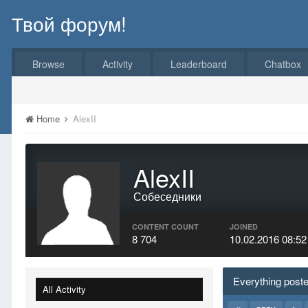
Твой форум!
Browse
Activity
Leaderboard
Chatbox
Home
AlexII
AlexII
Собеседники
CONTENT COUNT
JOINED
8 704
10.02.2016 08:52
Everything poste
All Activity