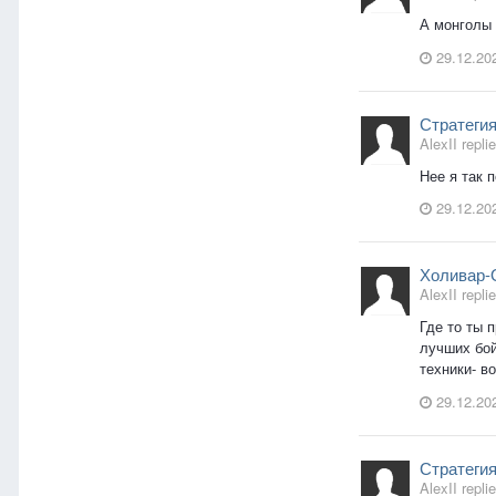
А монголы 
29.12.20
Стратегия
AlexII repl
Нее я так 
29.12.20
Холивар-
AlexII replie
Где то ты 
лучших бой
техники- в
29.12.20
Стратегия
AlexII repl