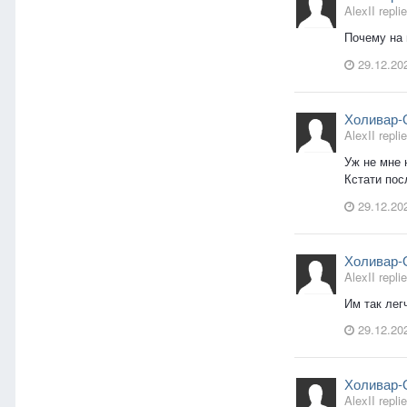
AlexII replie
Почему на 
29.12.20
Холивар-
AlexII replie
Уж не мне 
Кстати пос
29.12.20
Холивар-
AlexII replie
Им так лег
29.12.20
Холивар-
AlexII replie