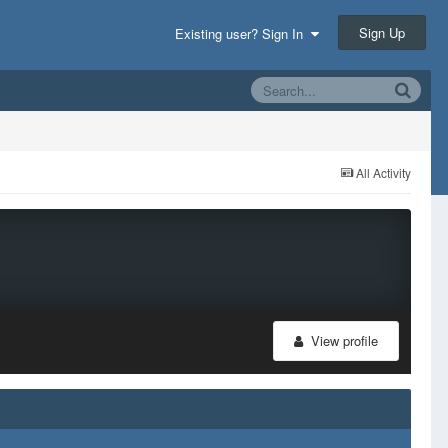
Sign Up
Existing user? Sign In
All Activity
View profile