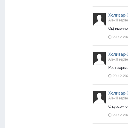
Холивар-
AlexII replie
Ок) именно
29.12.20
Холивар-
AlexII replie
Рост зарпл
29.12.20
Холивар-
AlexII replie
С курсом с
29.12.20