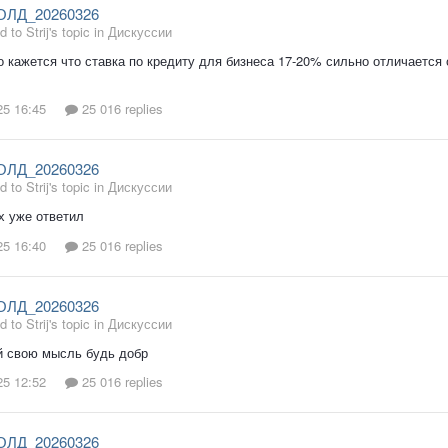
ОЛД_20260326
d to Strij's topic in
Дискуссии
о кажется что ставка по кредиту для бизнеса 17-20% сильно отличается
25 16:45
25 016 replies
ОЛД_20260326
d to Strij's topic in
Дискуссии
х уже ответил
25 16:40
25 016 replies
ОЛД_20260326
d to Strij's topic in
Дискуссии
 свою мысль будь добр
25 12:52
25 016 replies
ОЛД_20260326