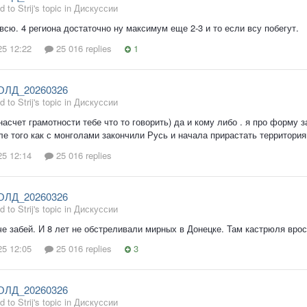
d to Strij's topic in
Дискуссии
всю. 4 региона достаточно ну максимум еще 2-3 и то если всу побегут.
25 12:22
25 016 replies
1
ОЛД_20260326
d to Strij's topic in
Дискуссии
насчет грамотности тебе что то говорить) да и кому либо . я про форму 
ле того как с монголами закончили Русь и начала прирастать территория
25 12:14
25 016 replies
ОЛД_20260326
d to Strij's topic in
Дискуссии
че забей. И 8 лет не обстреливали мирных в Донецке. Там кастрюля врос
25 12:05
25 016 replies
3
ОЛД_20260326
d to Strij's topic in
Дискуссии