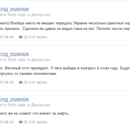
ОЛД_20260326
d to Strij's topic in
Дискуссии
мело) Вообще никто не мешает передать Украине несколько ракетных кор
ть причала . Сделали бы давно но видно смысла нет. Потопят после пер
25 08:48
25 016 replies
ОЛД_20260326
d to Strij's topic in
Дискуссии
ал. Веселый этот президент. У него выборы в конгресс в этом году. Буде
оргуясь со своими оппонентами.
25 08:39
25 016 replies
ОЛД_20260326
d to Strij's topic in
Дискуссии
икто же не скажет что воюют за нефть.
25 08:33
25 016 replies