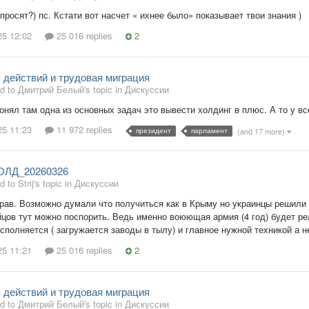
просят?) пс. Кстати вот насчет « ихнее было» показывает твои знания )
25 12:02
25 016 replies
2
 действий и трудовая миграция
ied to Дмитрий Белый's topic in
Дискуссии
понял там одна из основных задач это вывести холдинг в плюс. А то у 
25 11:23
11 972 replies
президент
парламент
(and 17 more)
ОЛД_20260326
d to Strij's topic in
Дискуссии
прав. Возможно думали что получиться как в Крыму но украинцы решили в
цов тут можно поспорить. Ведь именно воюющая армия (4 год) будет ре
осполняется ( загружается заводы в тылу) и главное нужной техникой а н
25 11:21
25 016 replies
2
 действий и трудовая миграция
ied to Дмитрий Белый's topic in
Дискуссии