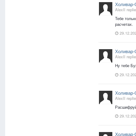
Холивар-
AlexII replie
Тебе тольк
расчетах.
29.12.20
Холивар-
AlexII replie
Ну тебе Бу
29.12.20
Холивар-
AlexII replie
Расшифруй
29.12.20
Холивар-