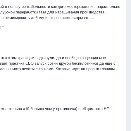
лей в пользу рентабельности каждого месторождения, параллельно
глубокой переработки газа для наращивания производства
оптимизировать добычу и скорее всего закрывать...
e)
что к этим границам подтянули. да и вообще концепция мне
ывает практика СВО запуск сотни другой беспилотников да еще с
онны мото пехоты с танками. Которые идут на прорыв границы...
и желательно х10 больше чем у противника) в общем пока РФ