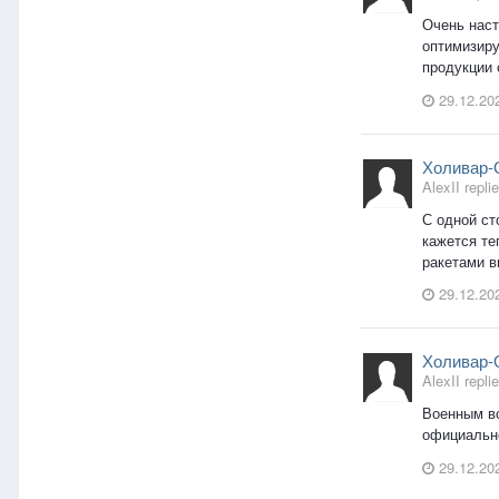
Очень наст
оптимизиру
продукции 
29.12.20
Холивар-
AlexII replie
С одной ст
кажется те
ракетами в
29.12.20
Холивар-
AlexII replie
Военным во
официально
29.12.20