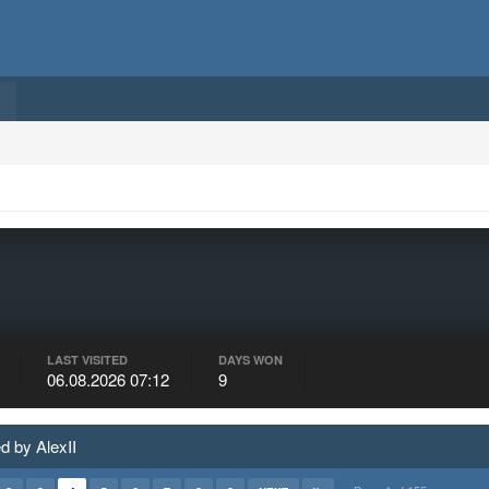
LAST VISITED
DAYS WON
06.08.2026 07:12
9
d by AlexII