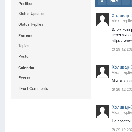
1
PREV
Profiles
Status Updates
Холивар-
AlexII replie
Status Replies
Влом ковыр
перекрывае
Forums
https://ww
Topics
29.12.20
Posts
Холивар-
Calendar
AlexII replie
Events
Мы это за
Event Comments
29.12.20
Холивар-
AlexII replie
Не совсем.
29.12.20