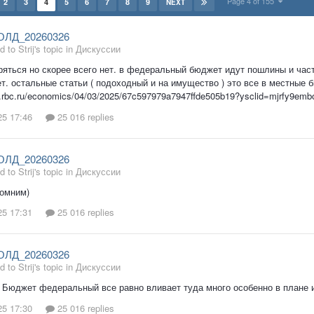
Page 4 of 155
2
3
4
5
6
7
8
9
NEXT
ОЛД_20260326
d to Strij's topic in
Дискуссии
яться но скорее всего нет. в федеральный бюджет идут пошлины и част
т. остальные статьи ( подоходный и на имущество ) это все в местные 
w.rbc.ru/economics/04/03/2025/67c597979a7947ffde505b19?ysclid=mjrfy9em
25 17:46
25 016 replies
ОЛД_20260326
d to Strij's topic in
Дискуссии
помним)
25 17:31
25 016 replies
ОЛД_20260326
d to Strij's topic in
Дискуссии
 Бюджет федеральный все равно вливает туда много особенно в плане 
25 17:30
25 016 replies