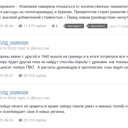
орожило : «Компания намерена отказаться от количественных показате
я расходы на геологоразведку и бурение. Приоритетом станет развитие 
с высокой добавленной стоимостью.» Перед новым руководством начнут 
25 09:46
11 972 replies
2
президент
парламент
(and 17 mor
ОЛД_20260326
d to Strij's topic in
Дискуссии
ороны верно с другой в 1940 вышли на границы и в итоге потрепали все 
перь будет другая пока не найдут способы борьбы с дронами. как показ
ыносит любую ПВО . А расчеты дроноводов в эротических снах видят кол
25 09:27
25 016 replies
ОЛД_20260326
d to Strij's topic in
Дискуссии
обще нечего не нравиться кроме забора танков ракет и минных полей) 
 освобождает свои 4 новых региона.
25 09:09
25 016 replies