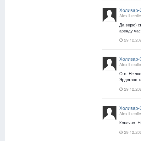
Холивар-
AlexII replie
Да верю) с
аренду час
29.12.20
Холивар-
AlexII replie
Ого. Не зн
Эрдогана т
29.12.20
Холивар-
AlexII replie
Конечно. Н
29.12.20