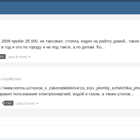
 2009 пробег 25 000, не таксовал, стояла, ездил на работу домой...тако
в год и это по городу и не под такси, а по делам. Ко...
то
(and 8 more)
 хозяйство
/www.norma.uz/novoe_v_zakonodatelstve/za_sryv_plomby_schetchika_privl
вил пользования электроэнергией, водой и газом, а также уголов...
газ
(and 2 more)