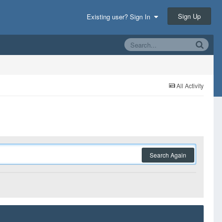
Sign Up
Existing user? Sign In
All Activity
Search Again