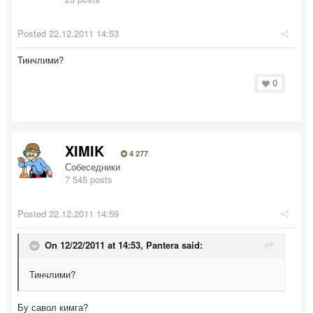
Posted
22.12.2011 14:53
Тинчлими?
0
XIMIK
4 277
Собеседники
7 545 posts
Posted
22.12.2011 14:59
On 12/22/2011 at 14:53, Pantera said:
Тинчлими?
Бу савол кимга?