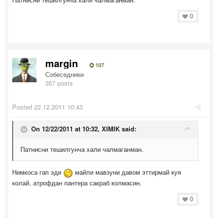
0
margin
107
Собеседники
357 posts
Posted
22.12.2011 10:43
On 12/22/2011 at 10:32, XIMIK said:
Патнисни тешилгунча хали чалмаганман.
Нимкоса гап эди
майли мавзуни давом эттирмай куя
колай, атрофдан пантера сакраб колмасин.
0