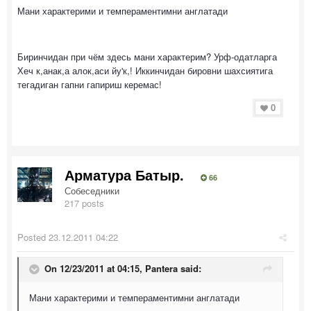
Мани характерими и темпераментимни англатади
Биринчидан при чём здесь мани характерим? Урф-одатларга
Хеч к,анак,а алок,аси йу'к,! Иккинчидан бировни шахсиятига
тегадиган гапни гапириш керемас!
0
Арматура Батыр.
66
Собеседники
217 posts
Posted
23.12.2011 04:22
On 12/23/2011 at 04:15, Pantera said:
Мани характерими и темпераментимни англатади