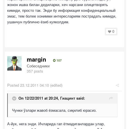
жонон ишва билан дедиларки, хеч нарсани олицетворять
кимиди, просто так. Энди бу информация конфиденциальный
эмас, тем более хонимми интереслариям пострадать кимиди,
ушанчун публично ёзиб куяколдим.
0
margin
107
Собеседники
357 posts
Posted
23.12.2011 04:10
(edited)
On 12/22/2011 at 20:24, Гиацинт said:
Чунки ўзлари жавоб ёзмасала, сиқилиб юрасиз.
А-йук, нега энди. Ичларида гап ётмадиганлардан улар,