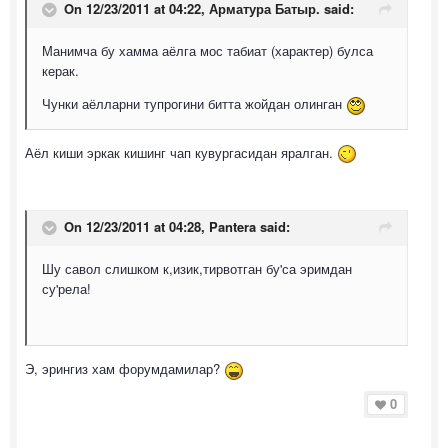
On 12/23/2011 at 04:22, Арматура Батыр. said:
Манимча бу хамма аёлга мос табиат (характер) булса
керак.
Чунки аёлларни тупрогини битта жойдан олинган
Аёл киши эркак кишинг чап кувургасидан яралган.
On 12/23/2011 at 04:28, Pantera said:
Шу савол слишком к,изик,тирвотган бу'са эримдан
су'рела!
Э, эрингиз хам форумдамилар?
0