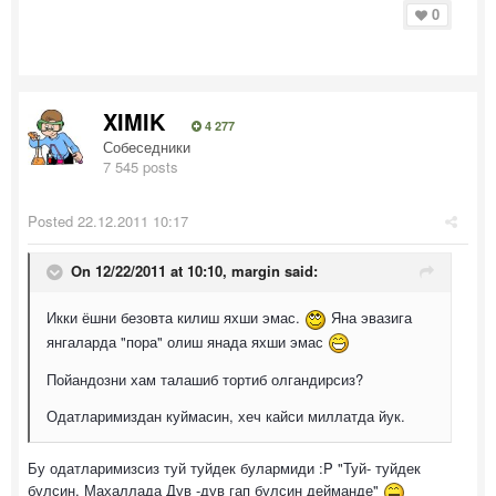
0
XIMIK
4 277
Собеседники
7 545 posts
Posted
22.12.2011 10:17
On 12/22/2011 at 10:10, margin said:
Икки ёшни безовта килиш яхши эмас.
Яна эвазига
янгаларда "пора" олиш янада яхши эмас
Пойандозни хам талашиб тортиб олгандирсиз?
Одатларимиздан куймасин, хеч кайси миллатда йук.
Бу одатларимизсиз туй туйдек булармиди :P "Туй- туйдек
булсин, Махаллада Дув -дув гап булсин дейманде"