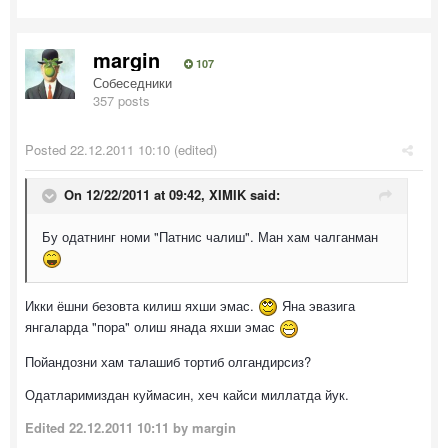
margin
107
Собеседники
357 posts
Posted
22.12.2011 10:10
(edited)
On 12/22/2011 at 09:42, XIMIK said:
Бу одатнинг номи "Патнис чалиш". Ман хам чалганман
Икки ёшни безовта килиш яхши эмас.
Яна эвазига
янгаларда "пора" олиш янада яхши эмас
Пойандозни хам талашиб тортиб олгандирсиз?
Одатларимиздан куймасин, хеч кайси миллатда йук.
Edited
22.12.2011 10:11
by margin