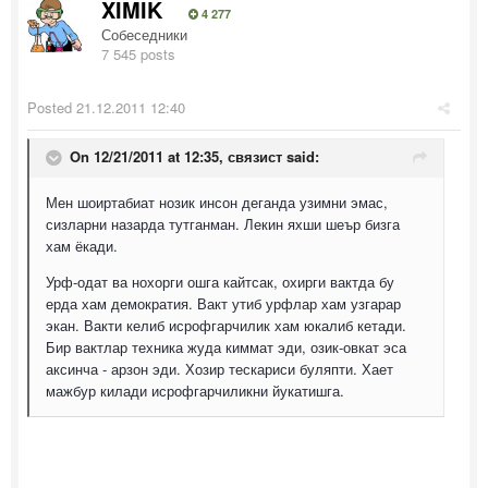
XIMIK
4 277
Собеседники
7 545 posts
Posted
21.12.2011 12:40
On 12/21/2011 at 12:35, связист said:
Мен шоиртабиат нозик инсон деганда узимни эмас,
сизларни назарда тутганман. Лекин яхши шеър бизга
хам ёкади.
Урф-одат ва нохорги ошга кайтсак, охирги вактда бу
ерда хам демократия. Вакт утиб урфлар хам узгарар
экан. Вакти келиб исрофгарчилик хам юкалиб кетади.
Бир вактлар техника жуда киммат эди, озик-овкат эса
аксинча - арзон эди. Хозир тескариси буляпти. Хает
мажбур килади исрофгарчиликни йукатишга.