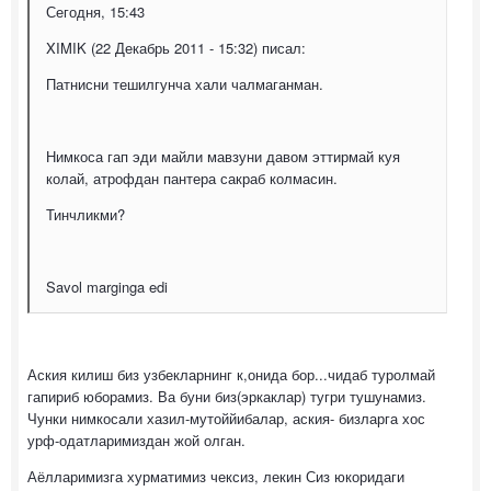
Сегодня, 15:43
XIMIK (22 Декабрь 2011 - 15:32) писал:
Патнисни тешилгунча хали чалмаганман.
Нимкоса гап эди майли мавзуни давом эттирмай куя
колай, атрофдан пантера сакраб колмасин.
Тинчликми?
Savol marginga edi
Аския килиш биз узбекларнинг к,онида бор...чидаб туролмай
гапириб юборамиз. Ва буни биз(эркаклар) тугри тушунамиз.
Чунки нимкосали хазил-мутоййибалар, аския- бизларга хос
урф-одатларимиздан жой олган.
Аёлларимизга хурматимиз чексиз, лекин Сиз юкоридаги