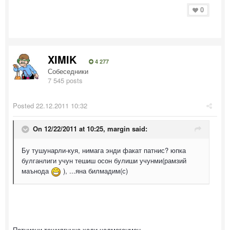
0
XIMIK
4 277
Собеседники
7 545 posts
Posted
22.12.2011 10:32
On 12/22/2011 at 10:25, margin said:
Бу тушунарли-куя, нимага энди факат патнис? юпка
булганлиги учун тешиш осон булиши учунми(рамзий
маънода
), ...яна билмадим(с)
Патнисни тешилгунча хали чалмаганман.