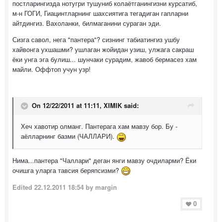
постларингизда нотугри тушуниб колаётганингизни курсатиб,
м-н ГОГИ, Гиацинтларнинг шахсиятига тегадиган гапларни
айтдингиз. Вахоланки, билмаганини сураган эди.
Сизга савол, нега "пантера"? сизнинг табиатингиз ушбу
хайвонга ухшашми? ушлаган жойидан узиш, улжага сакраш
ёки унга эга булиш... шунчаки сурадим, жавоб бермасез хам
майли. Оффтоп учун узр!
On 12/22/2011 at 11:11, XIMIK said:
Хеч хавотир олманг. Пантерага хам мавзу бор. Бу -
аёлларнинг базми (ЧАЛЛАРИ).
Нима...пантера "Чаллари" деган янги мавзу очдиларми? Ёки
очишга уларга тавсия беряпсизми?
Edited
22.12.2011 18:54
by margin
0