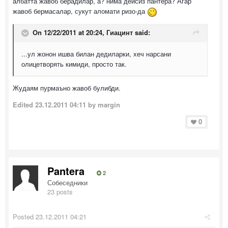
албатта жавоб берадилар, а? нима дейсиз пантера? Агар
жавоб бермасалар, сукут аломати ризо-да
On 12/22/2011 at 20:24, Гиацинт said:
...ул жонон ишва билан дедиларки, хеч нарсани
олицетворять кимиди, просто так.
Жудаям пурмаъно жавоб булибди.
Edited
23.12.2011 04:11
by margin
0
Pantera
2
Собеседники
23 posts
Posted
23.12.2011 04:21