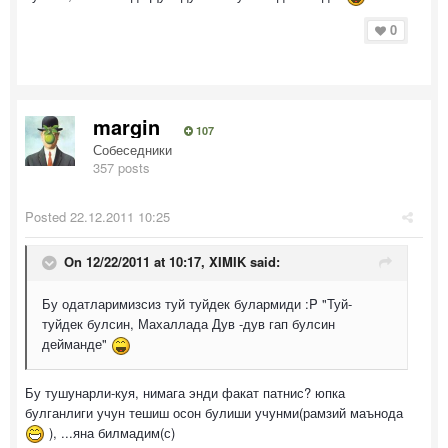
0
margin
107
Собеседники
357 posts
Posted
22.12.2011 10:25
On 12/22/2011 at 10:17, XIMIK said:
Бу одатларимизсиз туй туйдек булармиди :P "Туй-
туйдек булсин, Махаллада Дув -дув гап булсин
дейманде"
Бу тушунарли-куя, нимага энди факат патнис? юпка
булганлиги учун тешиш осон булиши учунми(рамзий маънода
), ...яна билмадим(с)