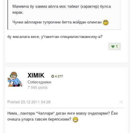
Манимча бу хамма аёлга мос табиат (характер) булса
керак.
Чунки аёлларни тупрогини битта жойдан олинган
бу масалага кесе, у'такетган специалистакансизу-а?
1
XIMIK
4 277
Собеседники
7 545 posts
Posted
23.12.2011 04:28
Нима...пантера "Чаллари" деган янги мавзу очдиларми? Ёки
очишга уларга тавсия беряпсизми?