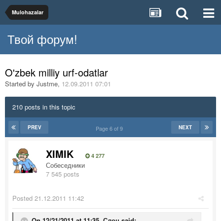
Mulohazalar
Твой форум!
O'zbek milliy urf-odatlar
Started by
Justme
,
12.09.2011 07:01
210 posts in this topic
PREV
NEXT
Page 6 of 9
XIMIK
4 277
Собеседники
7 545 posts
Posted
21.12.2011 11:42
On 12/21/2011 at 11:35, Слон said: