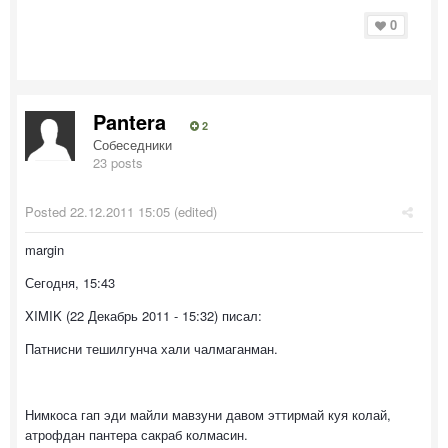
0
Pantera
2
Собеседники
23 posts
Posted
22.12.2011 15:05
(edited)
margin
Сегодня, 15:43
XIMIK (22 Декабрь 2011 - 15:32) писал:
Патнисни тешилгунча хали чалмаганман.
Нимкоса гап эди майли мавзуни давом эттирмай куя колай,
атрофдан пантера сакраб колмасин.