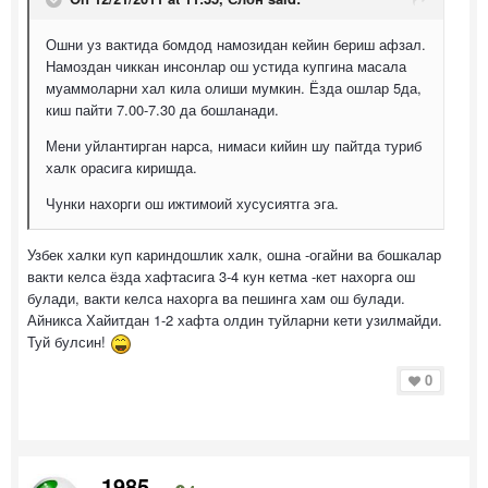
Ошни уз вактида бомдод намозидан кейин бериш афзал.
Намоздан чиккан инсонлар ош устида купгина масала
муаммоларни хал кила олиши мумкин. Ёзда ошлар 5да,
киш пайти 7.00-7.30 да бошланади.
Мени уйлантирган нарса, нимаси кийин шу пайтда туриб
халк орасига киришда.
Чунки нахорги ош ижтимоий хусусиятга эга.
Узбек халки куп кариндошлик халк, ошна -огайни ва бошкалар
вакти келса ёзда хафтасига 3-4 кун кетма -кет нахорга ош
булади, вакти келса нахорга ва пешинга хам ош булади.
Айникса Хайитдан 1-2 хафта олдин туйларни кети узилмайди.
Туй булсин!
0
1985