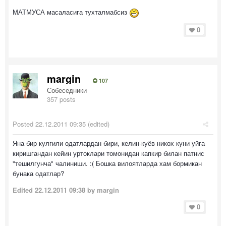
МАТМУСА масаласига тухталмабсиз
0
margin
107
Собеседники
357 posts
Posted
22.12.2011 09:35
(edited)
Яна бир кулгили одатлардан бири, келин-куёв никох куни уйга
киришгандан кейин уртоклари томонидан капкир билан патнис
"тешилгунча" чалиниши. :( Бошка вилоятларда хам бормикан
бунака одатлар?
Edited
22.12.2011 09:38
by margin
0