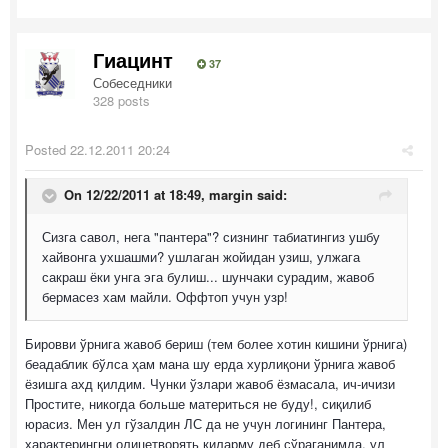
Гиацинт
37
Собеседники
328 posts
Posted
22.12.2011 20:24
On 12/22/2011 at 18:49, margin said:
Сизга савол, нега "пантера"? сизнинг табиатингиз ушбу
хайвонга ухшашми? ушлаган жойидан узиш, улжага
сакраш ёки унга эга булиш... шунчаки сурадим, жавоб
бермасез хам майли. Оффтоп учун узр!
Бировви ўрнига жавоб бериш (тем более хотин кишини ўрнига)
беадаблик бўлса ҳам мана шу ерда хурлиқони ўрнига жавоб
ёзишга ахд қилдим. Чунки ўзлари жавоб ёзмасала, ич-ичизи
Простите, никогда больше материться не буду!, сиқилиб
юрасиз. Мен ул гўзалдин ЛС да не учун логининг Пантера,
характерингни олицетворять киларму деб сўраганимда, ул