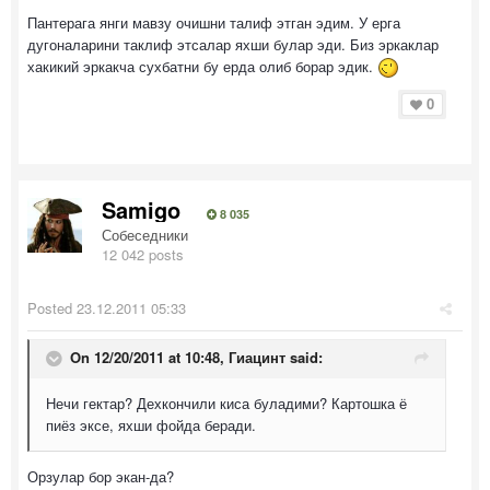
Пантерага янги мавзу очишни талиф этган эдим. У ерга
дугоналарини таклиф этсалар яхши булар эди. Биз эркаклар
хакикий эркакча сухбатни бу ерда олиб борар эдик.
0
Samigo
8 035
Собеседники
12 042 posts
Posted
23.12.2011 05:33
On 12/20/2011 at 10:48, Гиацинт said:
Нечи гектар? Дехкончили киса буладими? Картошка ё
пиёз эксе, яхши фойда беради.
Орзулар бор экан-да?