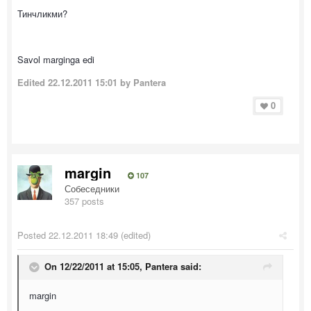
Тинчликми?
Savol marginga edi
Edited
22.12.2011 15:01
by Pantera
0
margin
107
Собеседники
357 posts
Posted
22.12.2011 18:49
(edited)
On 12/22/2011 at 15:05, Pantera said:
margin