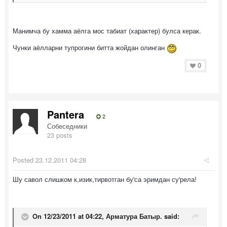
Манимча бу хамма аёлга мос табиат (характер) булса керак.
Чунки аёлларни тупрогини битта жойдан олинган
0
Pantera
2
Собеседники
23 posts
Posted
23.12.2011 04:28
Шу савол слишком к,изик,тирвотган бу'са эримдан су'рела!
On 12/23/2011 at 04:22, Арматура Батыр. said: