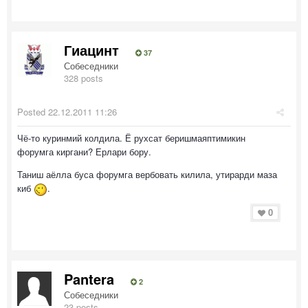
Гиацинт
37
Собеседники
328 posts
Posted
22.12.2011 11:26
Чё-то куринмий колдила. Ё рухсат беришмаяптимикин
форумга киргани? Ерлари бору.
Таниш аёлла буса форумга вербовать килила, утирарди маза
киб
.
0
Pantera
2
Собеседники
23 posts