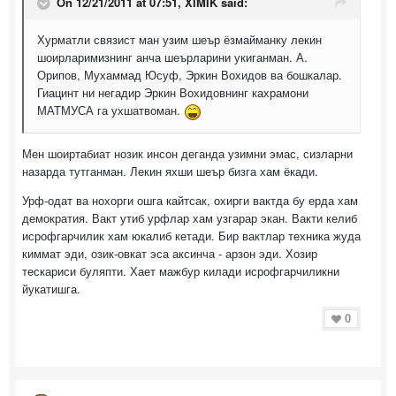
On 12/21/2011 at 07:51, XIMIK said:
Хурматли связист ман узим шеър ёзмайманку лекин
шоирларимизнинг анча шеърларини укиганман. А.
Орипов, Мухаммад Юсуф, Эркин Вохидов ва бошкалар.
Гиацинт ни негадир Эркин Вохидовнинг кахрамони
МАТМУСА га ухшатвоман.
Мен шоиртабиат нозик инсон деганда узимни эмас, сизларни
назарда тутганман. Лекин яхши шеър бизга хам ёкади.
Урф-одат ва нохорги ошга кайтсак, охирги вактда бу ерда хам
демократия. Вакт утиб урфлар хам узгарар экан. Вакти келиб
исрофгарчилик хам юкалиб кетади. Бир вактлар техника жуда
киммат эди, озик-овкат эса аксинча - арзон эди. Хозир
тескариси буляпти. Хает мажбур килади исрофгарчиликни
йукатишга.
0