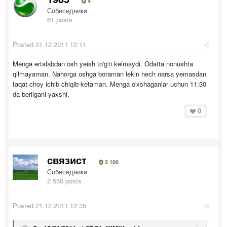
4
Собеседники
61 posts
Posted
21.12.2011 12:11
Menga ertalabdan osh yeish to'g'ri kelmaydi. Odatta nonushta
qilmayaman. Nahorga oshga boraman lekin hech narsa yemasdan
faqat choy ichib chiqib ketaman. Menga o'xshaganlar uchun 11:30
da berilgani yaxshi.
0
связист
2 100
Собеседники
2 550 posts
Posted
21.12.2011 12:35