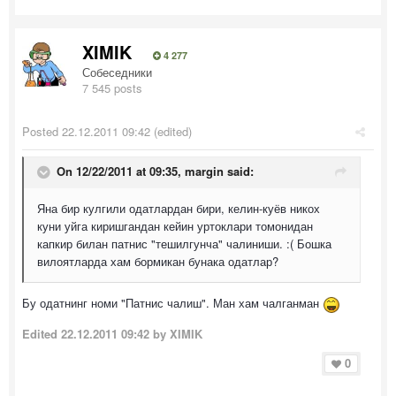
XIMIK
4 277
Собеседники
7 545 posts
Posted
22.12.2011 09:42
(edited)
On 12/22/2011 at 09:35, margin said:
Яна бир кулгили одатлардан бири, келин-куёв никох
куни уйга киришгандан кейин уртоклари томонидан
капкир билан патнис "тешилгунча" чалиниши. :( Бошка
вилоятларда хам бормикан бунака одатлар?
Бу одатнинг номи "Патнис чалиш". Ман хам чалганман
Edited
22.12.2011 09:42
by XIMIK
0