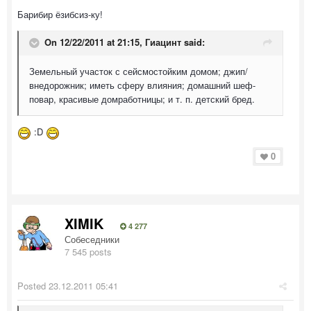
Барибир ёзибсиз-ку!
On 12/22/2011 at 21:15, Гиацинт said:
Земельный участок с сейсмостойким домом; джип/
внедорожник; иметь сферу влияния; домашний шеф-
повар, красивые домработницы; и т. п. детский бред.
:D
0
XIMIK
4 277
Собеседники
7 545 posts
Posted
23.12.2011 05:41