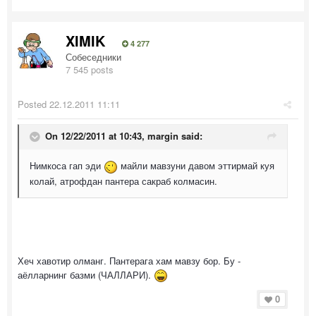
XIMIK
4 277
Собеседники
7 545 posts
Posted
22.12.2011 11:11
On 12/22/2011 at 10:43, margin said:
Нимкоса гап эди
майли мавзуни давом эттирмай куя
колай, атрофдан пантера сакраб колмасин.
Хеч хавотир олманг. Пантерага хам мавзу бор. Бу -
аёлларнинг базми (ЧАЛЛАРИ).
0