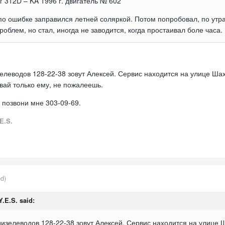
r 312D – KA 1996 г. двигатель № 602
о ошибке заправился летней соляркой. Потом попробовал, по утрам,
роблем, но стал, иногда не заводится, когда простаивал боле часа.
зелеводов 128-22-38 зовут Алексей. Сервис находится на улице Ша
вай только ему, не пожалеешь.
 позвони мне 303-09-69.
E.S.
ed)
Y.E.S. said:
 дизелеводов 128-22-38 зовут Алексей. Сервис находится на улице