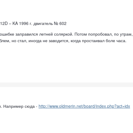
312D – KA 1996 г. двигатель № 602
ошибке заправился летней соляркой. Потом попробовал, по утрам, з
лем, но стал, иногда не заводится, когда простаивал боле часа.
м. Например сюда -
http://www.oldmerin.net/board/index.php?act=idx