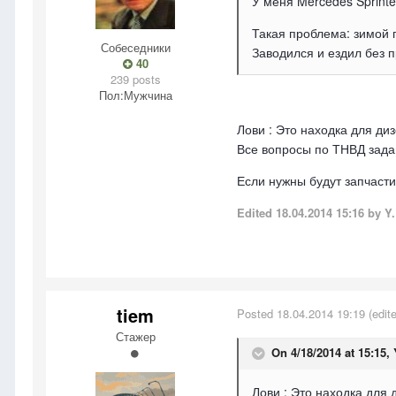
У меня Mercedes Sprinte
Такая проблема: зимой п
Собеседники
Заводился и ездил без п
40
239 posts
Пол:
Мужчина
Лови : Это находка для ди
Все вопросы по ТНВД зада
Если нужны будут запчасти
Edited
18.04.2014 15:16
by Y.
tiem
Posted
18.04.2014 19:19
(edit
Стажер
On 4/18/2014 at 15:15, 
Лови : Это находка для