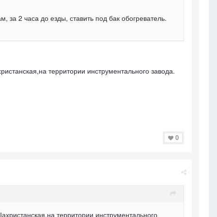
 за 2 часа до езды, ставить под бак обогреватель.
христанская,на территории инструментального завода.
0
 Шахристанская,на территории инструментального