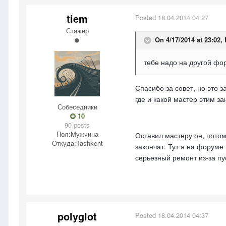
tiem
Posted
18.04.2014 04:27
Стажер
On 4/17/2014 at 23:02,
тебе надо на другой фо
Спасибо за совет, но это 
где и какой мастер этим з
Собеседники
10
90 posts
Пол:
Мужчина
Оставил мастеру он, потом
Откуда:
Tashkent
закончат. Тут я на форуме
серьезный ремонт из-за пу
polyglot
Posted
18.04.2014 04:37