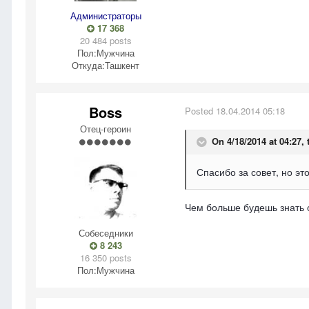
Администраторы
17 368
20 484 posts
Пол:
Мужчина
Откуда:
Ташкент
Boss
Posted
18.04.2014 05:18
Отец-героин
On 4/18/2014 at 04:27, 
Спасибо за совет, но э
Чем больше будешь знать о
Собеседники
8 243
16 350 posts
Пол:
Мужчина