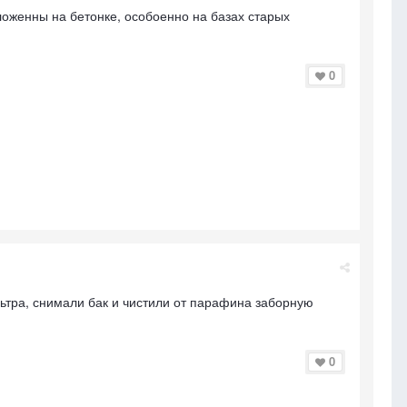
ложенны на бетонке, особоенно на базах старых
0
ьтра, снимали бак и чистили от парафина заборную
0