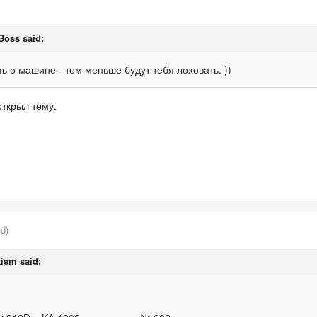
 Boss said:
ь о машине - тем меньше будут тебя лоховать. ))
открыл тему.
ed)
tiem said: