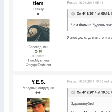
tiem
Posted
18.04.2014 05:41
Стажер
On 4/18/2014 at 05:18,
Чем больше будешь знат
Ясное дело, для этого я и 
Собеседники
10
90 posts
Пол:
Мужчина
Откуда:
Tashkent
Y.E.S.
Posted
18.04.2014 15:15
(edit
Младший сотрудник
On 4/17/2014 at 19:55, 
Здравствуйте!