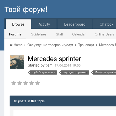
Твой форум!
Browse
Activity
Leaderboard
Chatbox
Forums
Guidelines
Staff
Calendar
Online Users
Home
Обсуждение товаров и услуг
Транспорт
Mercedes
Mercedes sprinter
Started by
tiem
,
17.04.2014 19:55
клубобслуживание
мерседес спринтер
Mercedes sprinter
10 posts in this topic