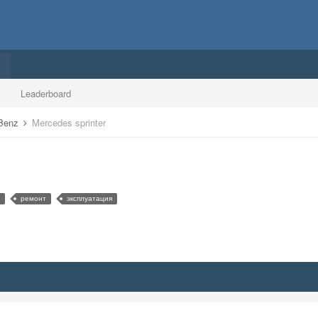
Leaderboard
 Benz
Mercedes sprinter
ремонт
эксплуатация