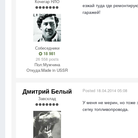
Кочегар НЛО
езжай туда где ремонтирую
гаражей!
Собеседники
18 981
26 558 posts
Пол:
Мужчина
Откуда:
Made in USSR
Дмитрий Белый
Posted
18.04.2014 05:08
Завсклад
У меня не мерин, но тоже
сетку топливопровода.