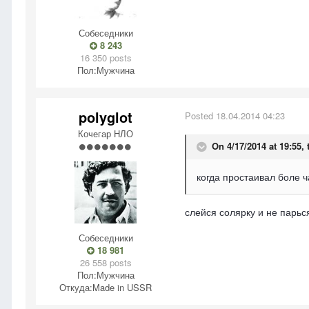
Собеседники
8 243
16 350 posts
Пол:
Мужчина
polyglot
Posted
18.04.2014 04:23
Кочегар НЛО
On 4/17/2014 at 19:55, 
когда простаивал боле ч
слейся солярку и не парьс
Собеседники
18 981
26 558 posts
Пол:
Мужчина
Откуда:
Made in USSR