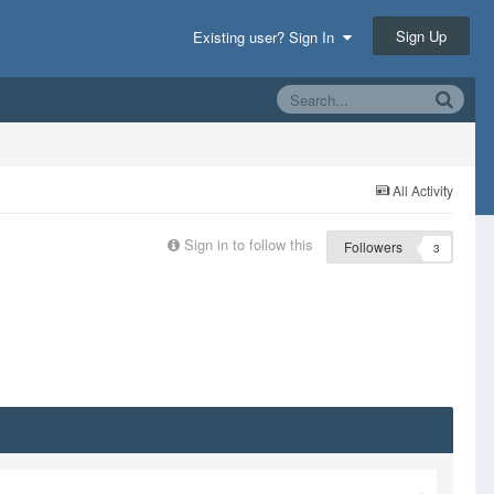
Sign Up
Existing user? Sign In
All Activity
Sign in to follow this
Followers
3