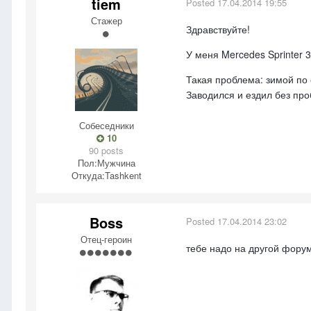
tiem
Posted
17.04.2014 19:55
Стажер
Здравствуйте!
У меня Mercedes Sprinter 
Такая проблема: зимой по 
Заводился и ездил без проб
Собеседники
10
90 posts
Пол:
Мужчина
Откуда:
Tashkent
Boss
Posted
17.04.2014 23:02
Отец-героин
тебе надо на другой фору