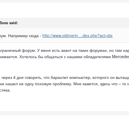
 Boss said:
рум. Например сюда -
http://www.oldmerin....dex.php?act=idx
заграничный форум. У меня есть акант на таких форумах, но там н
анимается. Хотелось бы общаться с нашими обладателями Mercedes 
 через 4 дня говорить, что барахлит компьютер, которого он вытащи
 не нашел не одну похожую проблему. Мне кажется, здесь что – то 
стяка.