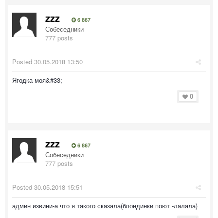
zzz
6 867
Собеседники
777 posts
Posted
30.05.2018 13:50
Ягодка моя&#33;
0
zzz
6 867
Собеседники
777 posts
Posted
30.05.2018 15:51
админ извини-а что я такого сказала(блондинки поют -лалала)