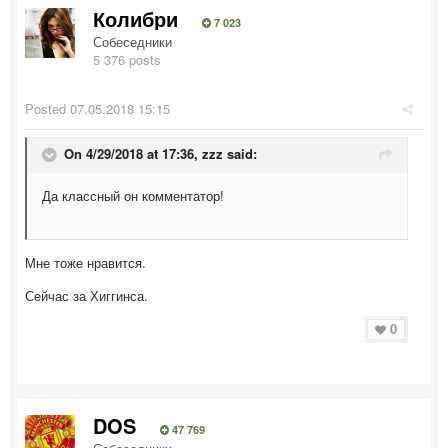
Колибри
7 023
Собеседники
5 376 posts
Posted
07.05.2018 15:15
On 4/29/2018 at 17:36,
zzz
said:
Да классный он комментатор!
Мне тоже нравится.
Сейчас за Хиггинса.
0
DOS
47 769