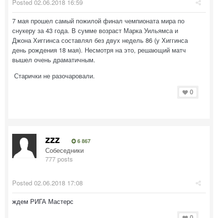
Posted
02.06.2018 16:59
7 мая прошел самый пожилой финал чемпионата мира по
снукеру за 43 года. В сумме возраст Марка Уильямса и
Джона Хиггинса составлял без двух недель 86 (у Хиггинса
день рождения 18 мая). Несмотря на это, решающий матч
вышел очень драматичным.
Старички не разочаровали.
0
zzz
6 867
Собеседники
777 posts
Posted
02.06.2018 17:08
ждем РИГА Мастерс
0