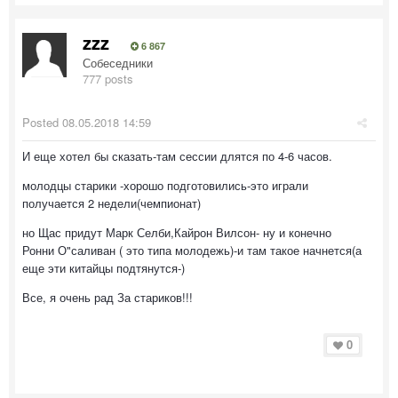
zzz
6 867
Собеседники
777 posts
Posted
08.05.2018 14:59
И еще хотел бы сказать-там сессии длятся по 4-6 часов.
молодцы старики -хорошо подготовились-это играли
получается 2 недели(чемпионат)
но Щас придут Марк Селби,Кайрон Вилсон- ну и конечно
Ронни О"саливан ( это типа молодежь)-и там такое начнется(а
еще эти китайцы подтянутся-)
Все, я очень рад За стариков!!!
0