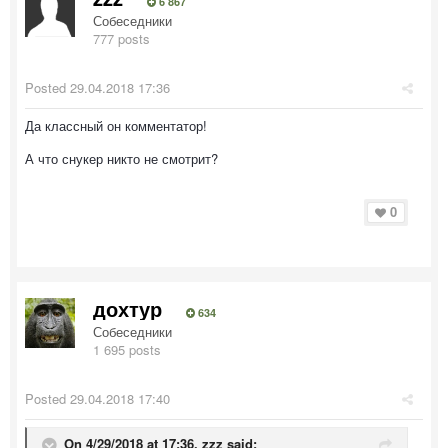
6 867
Собеседники
777 posts
Posted
29.04.2018 17:36
Да классный он комментатор!
А что снукер никто не смотрит?
0
дохтур
634
Собеседники
1 695 posts
Posted
29.04.2018 17:40
On 4/29/2018 at 17:36,
zzz
said: