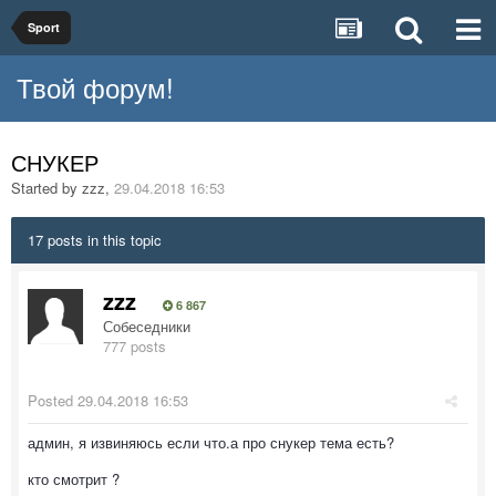
Sport
Твой форум!
СНУКЕР
Started by
zzz
,
29.04.2018 16:53
17 posts in this topic
zzz
6 867
Собеседники
777 posts
Posted
29.04.2018 16:53
админ, я извиняюсь если что.а про снукер тема есть?
кто смотрит ?