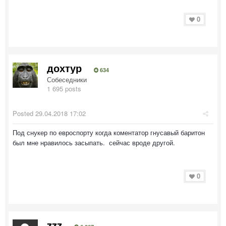
0
дохтур
634
Собеседники
1 695 posts
Posted
29.04.2018 17:02
Под снукер по евроспорту когда коментатор гнусавый баритон
был мне нравилось засыпать. сейчас вроде другой.
0
zzz