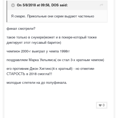
On 5/8/2018 at 09:58,
DOS
said:
Я смарю. Прикольные они серии выдают частенько
финал смотрели?
такое только в снукере(может и в покере-который токже
диктирует этот гнусавый баритон)
чемпион 2000-г выиграл у чемпа 1998гг
поздравляем Марка Уильямса( он стал 3-х кратным чемпом)
его противник-Джон Хиггинс(4-х кратный) - но отметим-
СТАРОСТЬ в 2018 смогла!!!
молодые слетели на до полуфинала.
0