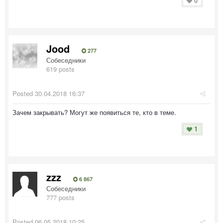
0
Jood
277
Собеседники
619 posts
Posted
30.04.2018 16:37
Зачем закрывать? Могут же появиться те, кто в теме.
1
zzz
6 867
Собеседники
777 posts
Posted
06.05.2018 10:25