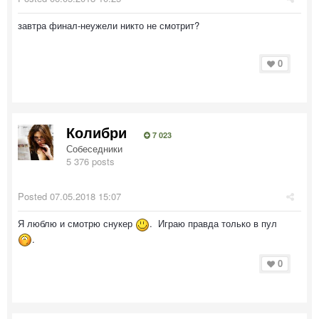
завтра финал-неужели никто не смотрит?
0
Колибри
7 023
Собеседники
5 376 posts
Posted
07.05.2018 15:07
Я люблю и смотрю снукер
. Играю правда только в пул
.
0