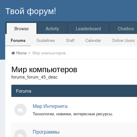
Твой форум!
Browse
Activity
Leaderboard
Chatbox
Forums
Guidelines
Staff
Calendar
Online Users
Home
Мир компьютеров
Мир компьютеров
forums_forum_45_desc
Forums
Мир Интернета
Технологии, новинки, интересные ресурсы.
Программы