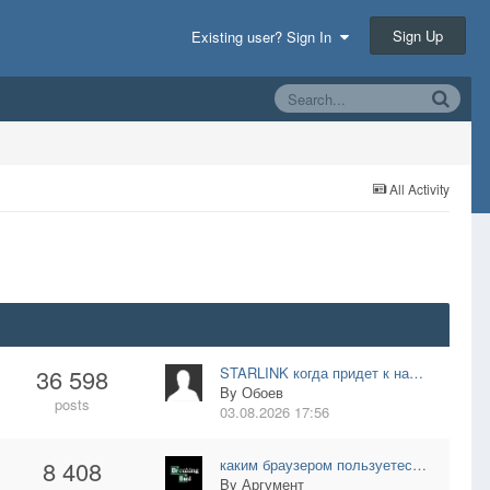
Sign Up
Existing user? Sign In
All Activity
36 598
STARLINK когда придет к на…
By
Обоев
posts
03.08.2026 17:56
8 408
каким браузером пользуетес…
By
Аргумент