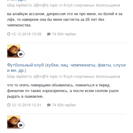
Шер replied to J@m@'s topic in
Клуб спортивных болельщиков
ва алайкум ассалом. депрессия это не про меня, но болей я за
лфк, то наверное она бы меня настигла за 25 лет без
чемпионства.
12.12.2018 13:09
74 624 replies
Футбольный клуб (кубки, нац. чемпионаты, факты, слухи
и мн. др.)
Шер replied to J@m@'s topic in
Клуб спортивных болельщиков
что то опять ливерщики объявились, помниться и перед
финалом лч также хорохорились, а после всем скопом ушли
рыдать в ошмаконе.
12.12.2018 12:31
74 624 replies