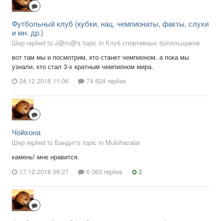
Футбольный клуб (кубки, нац. чемпионаты, факты, слухи
и мн. др.)
Шер replied to J@m@'s topic in
Клуб спортивных болельщиков
вот там мы и посмотрим, кто станет чемпионом. а пока мы
узнали, кто стал 3-х кратным чемпионом мира.
24.12.2018 11:06
74 624 replies
Чойхона
Шер replied to Бандит's topic in
Mulohazalar
камень! мне нравится.
17.12.2018 09:27
6 063 replies
2