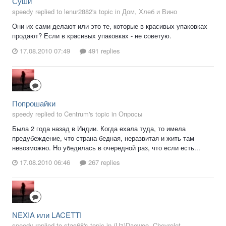
Суши
speedy replied to lenur2882's topic in
Дом, Хлеб и Вино
Они их сами делают или это те, которые в красивых упаковках
продают? Если в красивых упаковках - не советую.
17.08.2010 07:49
491 replies
Попрошайки
speedy replied to Centrum's topic in
Опросы
Была 2 года назад в Индии. Когда ехала туда, то имела
предубеждение, что страна бедная, неразвитая и жить там
невозможно. Но убедилась в очередной раз, что если есть...
17.08.2010 06:46
267 replies
NEXIA или LACETTI
speedy replied to stas68's topic in
(Uz)Daewoo, Chevrolet