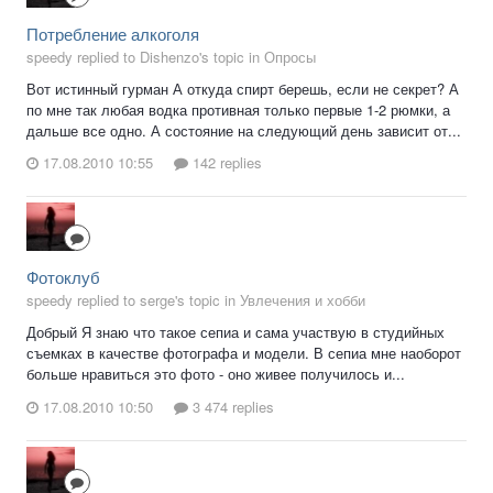
Потребление алкоголя
speedy replied to Dishenzo's topic in
Опросы
Вот истинный гурман А откуда спирт берешь, если не секрет? А
по мне так любая водка противная только первые 1-2 рюмки, а
дальше все одно. А состояние на следующий день зависит от...
17.08.2010 10:55
142 replies
Фотоклуб
speedy replied to serge's topic in
Увлечения и хобби
Добрый Я знаю что такое сепиа и сама участвую в студийных
съемках в качестве фотографа и модели. В сепиа мне наоборот
больше нравиться это фото - оно живее получилось и...
17.08.2010 10:50
3 474 replies