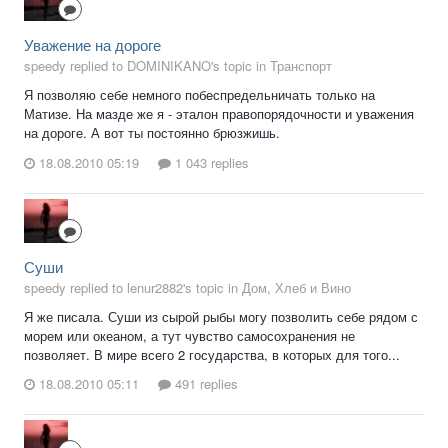
Уважение на дороге
speedy replied to DOMINIKANO's topic in
Транспорт
Я позволяю себе немного побеспредельничать только на
Матизе. На мазде же я - эталон правопорядочности и уважения
на дороге. А вот ты постоянно брюзжишь.
18.08.2010 05:19
1 043 replies
Суши
speedy replied to lenur2882's topic in
Дом, Хлеб и Вино
Я же писала. Суши из сырой рыбы могу позволить себе рядом с
морем или океаном, а тут чувство самосохранения не
позволяет. В мире всего 2 государства, в которых для того...
18.08.2010 05:11
491 replies