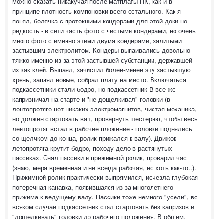
можно сказать никакучая после матплаты ПК, как и в
принципе плотность компоновки всего остального. Как я
понял, болячка с протекшими кондерами для этой деки не
редкость - в сети часть фото с чистыми кондерами, но очень
много фото с именно этими двумя кондерами, залитыми
застывшим электролитом. Кондеры выпаивались довольно
тяжко именно из-за этой застывшей субстанции, державшей
их как клей. Выпаял, зачистил более-менее эту застывшую
хрень, запаял новые, собрал плату на место. Включаться
подкассетники стали бодро, но подкассетник В все же
капризничал на старте и "не дощелкивал" головки (в
лентопротяге нет никаких электромагнитов, чистая механика,
но должен стартовать вал, провернуть шестерню, чтобы весь
лентопротяг встал в рабочее пложение - головки поднялись
со щелчком до конца, ролик прижался к валу). Движок
летопротяга крутит бодро, походу дело в растянутых
пассиках. Снял пассики и прижимной ролик, проварил час
(знаю, мера временная и не всегда рабочая, но хоть как-то..).
Прижимной ролик практически выпрямился, исчезла глубокая
поперечная канавка, появившаяся из-за многолетнего
прижима к ведущему валу. Пассики тоже немного "усели", во
всяком случае подкассетник стал стартовать без капризов и
"дощелкивать" головки до рабочего положения. В общем,