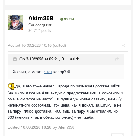
Akim358
30 974
Собеседники
30 717 posts
Posted
10.03.2026 10:15
(edited)
On 3/10/2026 at 09:21,
D.L.
said:
Хозяин, а может
этот
колор? ©
да, я его тоже нашел.. вроде по размерам должен зайти
(на 16 ом даже на Али ахтунг с предложениями, в основном 4
ома, 8 ом тоже не часто).. и лучше уж новье ставить, чем б/у
непонятного состояния.. ток цена, как я понял, за штуку, а не
за пару, плюс доставка.. 400 тыщ за пару я бы отвалил, но
800 (менять - так в обеих колонках) - чет жаба
Edited
10.03.2026 10:26
by Akim358