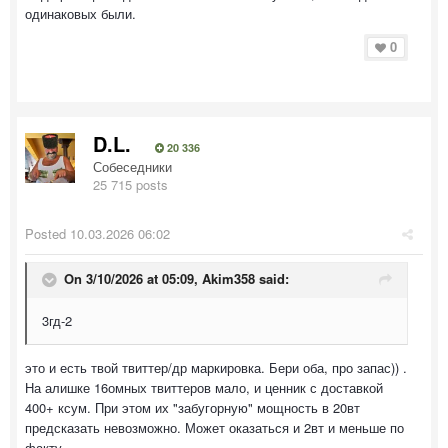
одинаковых были.
0
D.L.
20 336
Собеседники
25 715 posts
Posted
10.03.2026 06:02
On 3/10/2026 at 05:09,
Akim358
said:
3гд-2
это и есть твой твиттер/др маркировка. Бери оба, про запас)) .
На алишке 16омных твиттеров мало, и ценник с доставкой
400+ ксум. При этом их "забугорную" мощность в 20вт
предсказать невозможно. Может оказаться и 2вт и меньше по
факту.