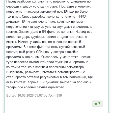
Перед разбором колонки тупо подключил динамики по
очереди к шнуру усилка - играют. Поставил в колонку,
подключил - нихрена изменений нет, ВЧ как не было,
так и нет. Снова разобрал колонку, отключил НЧ/СЧ
динамик - ВЧ играет очень тихо, хотя при прямом
подключении к шнуру из усилка звук дают значительно
громче. Значит дело в ВЧ фильтре колонки. На вид все
целое, кондеры (дубовые такие) следов протечки не
имеют. Начал гуглить, нашел описание похожей
проблемы. В схеме фильтра есть жуткий совковый
переменный резюк СП5-28б, у автора статейки
проблема была в нем. Оказалось, у меня тоже - резюк
тупо перестал выполнять свои функции и нормально
контачил только в крайнем положении регулятора.
Выпаивать, разбирать, пытаться ремонтировать не
стал, просто оставил регулировку в том положении, где
есть контакт. Короче, ВЧ динамик заиграл на полную и
теперь обе колонки звучат одинаково.
Edited
16.03.2026 05:07
by Akim358
7