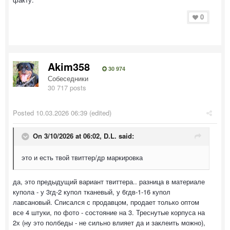
0
Akim358
30 974
Собеседники
30 717 posts
Posted
10.03.2026 06:39
(edited)
On 3/10/2026 at 06:02,
D.L.
said:
это и есть твой твиттер/др маркировка
да, это предыдущий вариант твиттера.. разница в материале
купола - у 3гд-2 купол тканевый, у 6гдв-1-16 купол
лавсановый. Списался с продавцом, продает только оптом
все 4 штуки, по фото - состояние на 3. Треснутые корпуса на
2х (ну это полбеды - не сильно влияет да и заклеить можно),