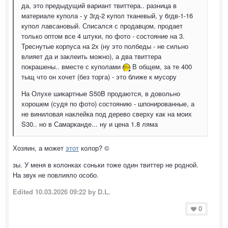
да, это предыдущий вариант твиттера.. разница в
материале купола - у 3гд-2 купол тканевый, у 6гдв-1-16
купол лавсановый. Списался с продавцом, продает
только оптом все 4 штуки, по фото - состояние на 3.
Треснутые корпуса на 2х (ну это полбеды - не сильно
влияет да и заклеить можно), а два твиттера
покрашены.. вместе с куполами
В общем, за те 400
тыщ что он хочет (без торга) - это ближе к мусору
На Олухе шикартные S50B продаются, в довольно
хорошем (судя по фото) состоянию - шпонированные, а
не виниловая наклейка под дерево сверху как на моих
S30.. но в Самарканде... ну и цена 1.8 ляма
Хозяин, а может
этот
колор? ©
зы. У меня в колонках соньки тоже один твиттер не родной.
На звук не повлияло особо.
Edited
10.03.2026 09:22
by D.L.
0