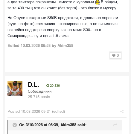
а два твиттера покрашены.. вместе с куполами
В общем,
за те 400 тыщ что он хочет (без торга) - это ближе к мусору
На Олухе шикартные S50B продаются, в довольно хорошем
(судя по фото) состоянию - шпонированные, а не виниловая
наклейка под дерево сверху как на моих S30.. но в
Самарканде... ну и цена 1.8 ляма
Edited
10.03.2026 06:53
by Akim358
0
D.L.
20 336
Собеседники
25 715 posts
Posted
10.03.2026 09:21
(edited)
On 3/10/2026 at 06:39,
Akim358
said: