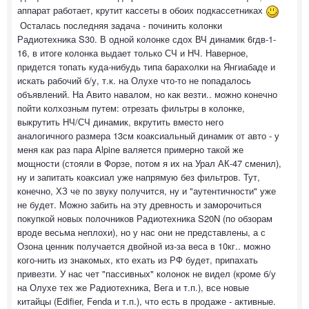
аппарат работает, крутит кассеты в обоих подкассетниках
Осталась последняя задача - починить колонки
Радиотехника S30. В одной колонке сдох ВЧ динамик 6гдв-1-
16, в итоге колонка выдает только СЧ и НЧ. Наверное,
придется топать куда-нибудь типа барахолки на Янгиабаде и
искать рабочий б/у, т.к. на Олухе что-то не попадалось
объявлений. На Авито навалом, но как везти.. можно конечно
пойти колхозным путем: отрезать фильтры в колонке,
выкрутить НЧ/СЧ динамик, вкрутить вместо него
аналогичного размера 13см коаксиальный динамик от авто - у
меня как раз пара Alpine валяется примерно такой же
мощности (стояли в Форзе, потом я их на Урал АК-47 сменил),
ну и запитать коаксиал уже напрямую без фильтров. Тут,
конечно, ХЗ че по звуку получится, ну и "аутентичности" уже
не будет. Можно забить на эту древность и заморочиться
покупкой новых полочников Радиотехника S20N (по обзорам
вроде весьма неплохи), но у нас они не представлены, а с
Озона ценник получается двойной из-за веса в 10кг.. можно
кого-нить из знакомых, кто ехать из РФ будет, припахать
привезти. У нас чет "пассивных" колонок не видел (кроме б/у
на Олухе тех же Радиотехника, Вега и т.п.), все новые
китайцы (Edifier, Fenda и т.п.), что есть в продаже - активные.