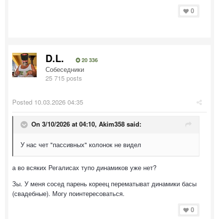
0
D.L.
20 336
Собеседники
25 715 posts
Posted
10.03.2026 04:35
On 3/10/2026 at 04:10,
Akim358
said:
У нас чет "пассивных" колонок не видел
а во всяких Регалисах тупо динамиков уже нет?
Зы. У меня сосед парень кореец перематыват динамики басы
(свадебные). Могу поинтересоваться.
0