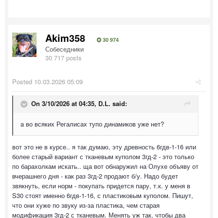
Akim358
30 974
Собеседники
30 717 posts
Posted
10.03.2026 05:09
On 3/10/2026 at 04:35,
D.L.
said:
а во всяких Регалисах тупо динамиков уже нет?
вот это не в курсе.. я так думаю, эту древность 6гдв-1-16 или
более старый вариант с тканевым куполом 3гд-2 - это только
по барахолкам искать.. ща вот обнаружил на Олухе объяву от
вчерашнего дня - как раз 3гд-2 продают б/у. Надо будет
звякнуть, если норм - покупать придется пару, т.к. у меня в
S30 стоят именно 6гдв-1-16, с пластиковым куполом. Пишут,
что они хуже по звуку из-за пластика, чем старая
модификация 3гд-2 с тканевым. Менять уж так, чтобы два