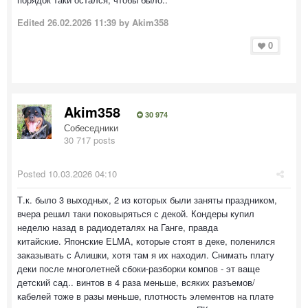
Edited
26.02.2026 11:39
by Akim358
0
Akim358
30 974
Собеседники
30 717 posts
Posted
10.03.2026 04:10
Т.к. было 3 выходных, 2 из которых были заняты праздником,
вчера решил таки поковыряться с декой. Кондеры купил
неделю назад в радиодеталях на Ганге, правда
китайские. Японские ELMA, которые стоят в деке, поленился
заказывать с Алишки, хотя там я их находил. Снимать плату
деки после многолетней сбоки-разборки компов - эт ваще
детский сад.. винтов в 4 раза меньше, всяких разъемов/
кабелей тоже в разы меньше, плотность элементов на плате