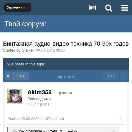
Увлечения и хобби
Твой форум!
Винтажная аудио-видео техника 70-90х годов
Started by
Stalker
,
09.01.2012 08:27
984 posts in this topic
PREV
NEXT
Page 40 of 40
Akim358
30 974
Собеседники
30 717 posts
Posted
26.02.2026 11:37
(edited)
On 2/25/2026 at 17:58,
D.L.
said: