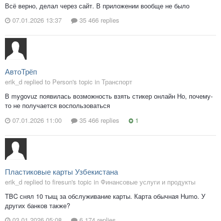
Всё верно, делал через сайт. В приложении вообще не было
07.01.2026 13:37
35 466 replies
АвтоТрёп
erik_d replied to Person's topic in
Транспорт
В mygovuz появилась возможность взять стикер онлайн Но, почему-
то не получается воспользоваться
07.01.2026 11:00
35 466 replies
1
Пластиковые карты Узбекистана
erik_d replied to firesun's topic in
Финансовые услуги и продукты
TBC снял 10 тыщ за обслуживание карты. Карта обычная Humo. У
других банков также?
03.01.2026 05:08
6 174 replies