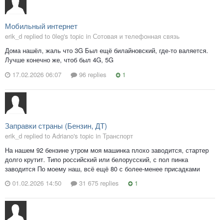
Мобильный интернет
erik_d replied to 0leg's topic in
Сотовая и телефонная связь
Дома нашёл, жаль что 3G Был ещё билайновский, где-то валяется.
Лучше конечно же, чтоб был 4G, 5G
17.02.2026 06:07
96 replies
1
Заправки страны (Бензин, ДТ)
erik_d replied to Adriano's topic in
Транспорт
На нашем 92 бензине утром моя машинка плохо заводится, стартер
долго крутит. Типо российский или белорусский, с пол пинка
заводится По моему наш, всё ещё 80 с более-менее присадками
01.02.2026 14:50
31 675 replies
1