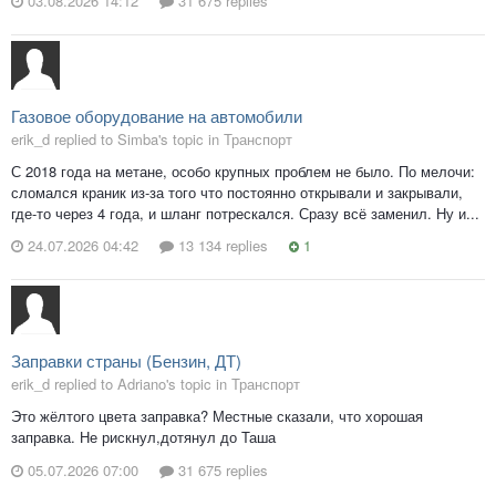
03.08.2026 14:12
31 675 replies
Газовое оборудование на автомобили
erik_d replied to Simba's topic in
Транспорт
С 2018 года на метане, особо крупных проблем не было. По мелочи:
сломался краник из-за того что постоянно открывали и закрывали,
где-то через 4 года, и шланг потрескался. Сразу всё заменил. Ну и...
24.07.2026 04:42
13 134 replies
1
Заправки страны (Бензин, ДТ)
erik_d replied to Adriano's topic in
Транспорт
Это жёлтого цвета заправка? Местные сказали, что хорошая
заправка. Не рискнул,дотянул до Таша
05.07.2026 07:00
31 675 replies