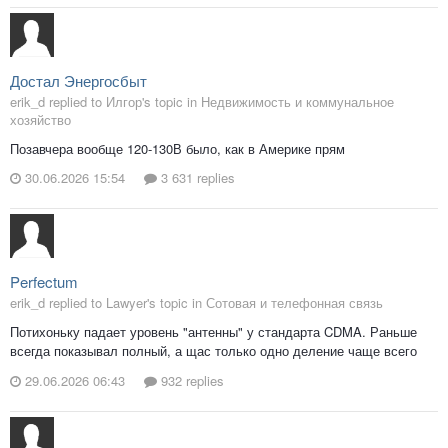
Достал Энергосбыт
erik_d replied to Илгор's topic in
Недвижимость и коммунальное
хозяйство
Позавчера вообще 120-130В было, как в Америке прям
30.06.2026 15:54
3 631 replies
Perfectum
erik_d replied to Lawyer's topic in
Сотовая и телефонная связь
Потихоньку падает уровень "антенны" у стандарта CDMA. Раньше
всегда показывал полный, а щас только одно деление чаще всего
29.06.2026 06:43
932 replies