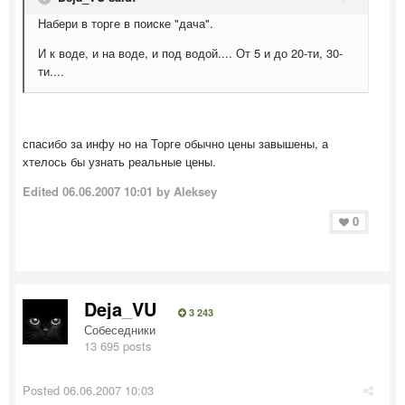
Набери в торге в поиске "дача".
И к воде, и на воде, и под водой.... От 5 и до 20-ти, 30-
ти....
спасибо за инфу но на Торге обычно цены завышены, а
хтелось бы узнать реальные цены.
Edited
06.06.2007 10:01
by Aleksey
0
Deja_VU
3 243
Собеседники
13 695 posts
Posted
06.06.2007 10:03