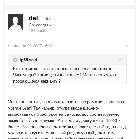
def
6
Собеседники
131 posts
Posted
06.09.2007 16:02
ig66 said:
Кто что может сказать относительно дачного места -
Чингельды? Какие цены в среднем? Может есть у кого
продающиеся варианты?
Места не плохие, но дробилка постоянно работает, сильно по
мозгам бьёт! Там карьер, откуда вроде щебенку
вырабатывают и забирают на самосвалах, соответственно
немного пыльно и шумно. А так дачи дорогущие от 15000 и
более. Realtor спец по тем местам, спросите его. 3 года назад
можно было купить маленький раздолбанный домик с 6
сотками за 1500-2000 баксов, сейчас просят минимум 15000!