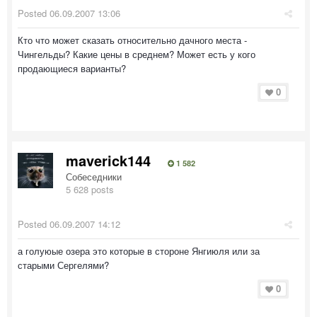
Posted
06.09.2007 13:06
Кто что может сказать относительно дачного места -
Чингельды? Какие цены в среднем? Может есть у кого
продающиеся варианты?
0
maverick144
1 582
Собеседники
5 628 posts
Posted
06.09.2007 14:12
а голуюые озера это которые в стороне Янгиюля или за
старыми Сергелями?
0