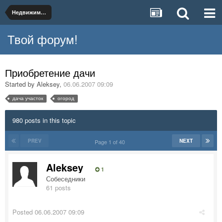
Недвижимость и коммунальное хозяйство
Твой форум!
Приобретение дачи
Started by
Aleksey
,
06.06.2007 09:09
дача участок
огород
980 posts in this topic
PREV
NEXT
Page 1 of 40
Aleksey
1
Собеседники
61 posts
Posted
06.06.2007 09:09