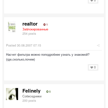
0
realtor
1
Заблокированные
254 posts
Posted
30.08.2007 07:15
Насчет фильтра можно поподробнее узнать у знакомой?
(где,сколько,почем)
0
Felinely
5
Собеседники
200 posts