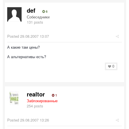
def
6
Собеседники
131 posts
Posted
29.08.2007 13:07
А какие там цены?
А альтернативы есть?
0
realtor
1
Заблокированные
254 posts
Posted
29.08.2007 13:26