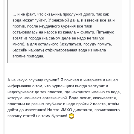
... и не факт, что скважина прослужит долго, так как
вода может "уйти". У знакомой дача, и взвесив все за и
против, после неудачного бурения все таки
остановилась на насосе из канала + фильтр. Питьевую
возят из города (на самом деле ее надо не так уж
много), а для остального (искупаться, посуду помыть,
бассейн набрать) отфильтрованная вода из канала
вполне пригодна.
А на какую глубину бурили? Я поискал в интернете и нашел
информацию о том, что бурильщики иногда халтурят и
недобуривают до тех пластов, где находится именно та вода,
которую называют артезианской. Вода лежит, оказывается,
пластами на разных глубинах и надо пройти 2 пласта, чтобы
дойти до известняка! Но это ИМХО дилетанта, прочитавшего
парочку статей на тему бурения!