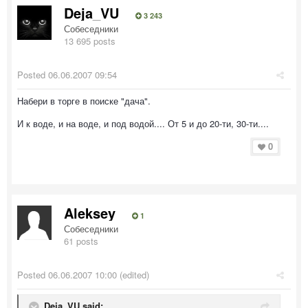
Deja_VU
3 243
Собеседники
13 695 posts
Posted
06.06.2007 09:54
Набери в торге в поиске "дача".
И к воде, и на воде, и под водой.... От 5 и до 20-ти, 30-ти....
0
Aleksey
1
Собеседники
61 posts
Posted
06.06.2007 10:00
(edited)
Deja_VU said: