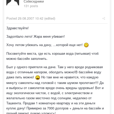
Собеседники
131 posts
Posted
29.08.2007 10:42
(edited)
Здравствуйте!
Задолбало лето! Жара меня убивает!
Хочу летом убежать на дачу, ...которой еще нет!
Посоветуйте места, где есть хорошая вода (питьевая) чтоб
можно бассейн заполнить.
Был у одного приятеля на даче. Там у него вроде родниковая
вода с отличным напором, оболдеть можно!В бассейне воду
даже пить можно!
Но там мне не нравится, что каждую
минуту самолеты над головой с таким шумом пролетают!!! Да
и выбросы от самолетов вроде очень вредны здоровью! Вот и
ищу экологически чистое, с водой, с электричеством и
желательно газом месточко под солнцем, недалеко от
Ташкента. Продам 1 комнатную квартиру и на эти деньги
куплю дачу! Примерно за 7000 доллров + деньги на бассейн и
прочий ремонт думаю уложусь!