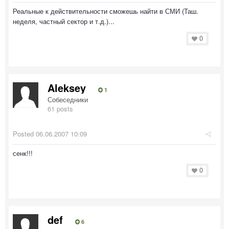
Реальные к действительности сможешь найти в СМИ (Таш.
неделя, частный сектор и т.д.)...
0
Aleksey
1
Собеседники
61 posts
Posted
06.06.2007 10:09
сенк!!!
0
def
6