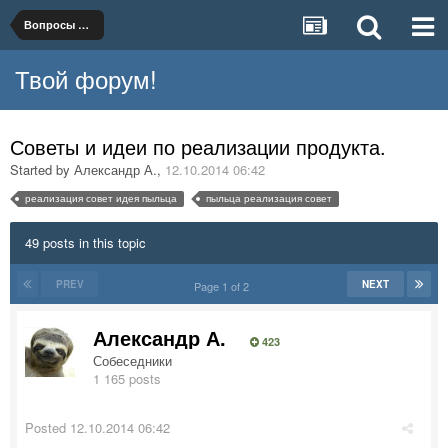
Вопросы организации и ведения бизнеса
Твой форум!
Советы и идеи по реализации продукта.
Started by
Александр А.
,
12.10.2014 06:42
реализация совет идея пыльца
пыльца реализация совет
49 posts in this topic
PREV
NEXT
Page 1 of 2
Александр А.
423
Собеседники
1 165 posts
Posted
12.10.2014 06:42