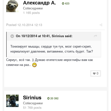
Александр А.
423
Собеседники
1 165 posts
Posted
12.10.2014 12:13
On 10/12/2014 at 10:41, Sirinius said:
Тонизирует мышцы, сердце тук-тук, мозг скрип-скрип,
нормализует давление, витаминки, стоять будет. Так?
Сириус, всё так. )) Думаю египетские иероглифы вам как
семечки на раз..
0
Sirinius
20 392
Собеседники
51 769 posts