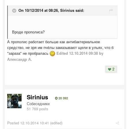
On 10/12/2014 at 08:26, Sirinius said:
Вроде прополиса?
А прополис работает больше как антибактериальное
средство, не зря им пчёлы замазывают щели в ульях, что б
"зараза" не пробралась
Edited
12.10.2014 09:38
by
Александр А.
2
Sirinius
20 392
Собеседники
51 769 posts
Posted
12.10.2014 10:41
(edited)