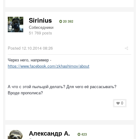
Sirinius
20 392
Собеседники
51 769 posts
Posted
12.10.2014 08:26
Через него, например -
https://www.facebook.com/zkhashimov/about
А что с этой пыльцой делать? Для чего её рассасывать?
Вроде прополиса?
0
Александр А.
423