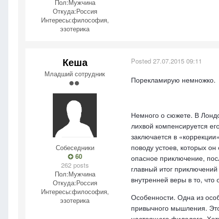
Пол:
Мужчина
Откуда:
Россия
Интересы:
философия,
эзотерика
Кеша
Posted
27.07.2015 09:11
Младший сотрудник
Порекламирую немножко.
Немного о сюжете. В Лондо
лихвой компенсируется ег
заключается в «коррекции
поводу устоев, которых о
Собеседники
60
опасное приключение, пос
262 posts
главный итог приключений 
Пол:
Мужчина
внутренней веры в то, что 
Откуда:
Россия
Интересы:
философия,
Особенности. Одна из осо
эзотерика
привычного мышления. Этот
настоящего филолога. Хотит