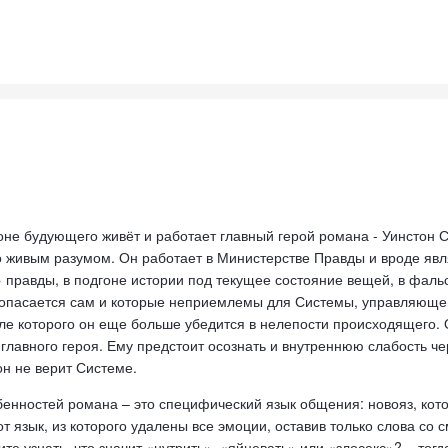
не будующего живёт и работает главный герой романа - Уинстон См
о живым разумом. Он работает в Министерстве Правды и вроде яв
» правды, в подгоне истории под текущее состояние вещей, в фал
н опасается сам и которые неприемлемы для Системы, управляющей
ле которого он еще больше убедится в нелепости происходящего. 
главного героя. Ему предстоит осознать и внутреннюю слабость че
он не верит Системе.
бенностей романа – это специфический язык общения: новояз, кот
 язык, из которого удалены все эмоции, оставив только слова со
е узнать, что значит «нутрить», «яйцевать» или «злосекс»? – тогд