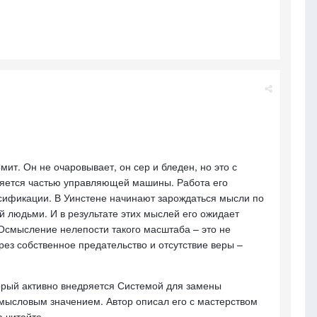
ит. Он не очаровывает, он сер и бледен, но это с
ляется частью управляющей машины. Работа его
ьсификации. В Уинстене начинают зарождаться мысли по
 людьми. И в результате этих мыслей его ожидает
Осмысление нелепости такого масштаба – это не
рез собственное предательство и отсутствие веры –
орый активно внедряется Системой для замены
 смысловым значением. Автор описал его с мастерством
а читайте.