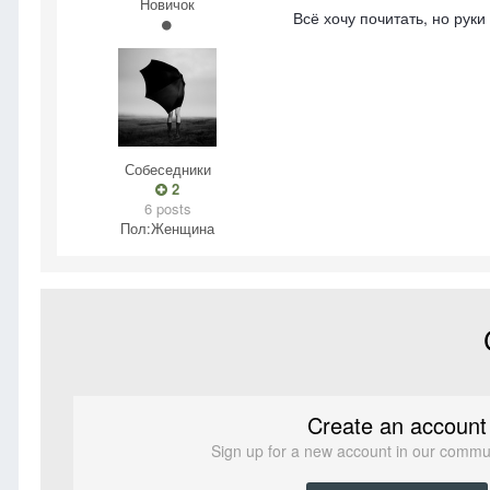
Новичок
Всё хочу почитать, но рук
Собеседники
2
6 posts
Пол:
Женщина
Create an account
Sign up for a new account in our communi