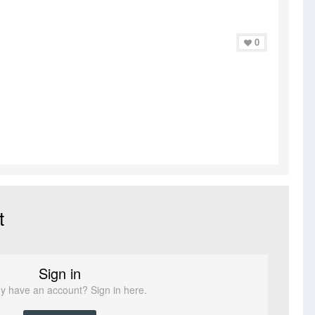
0
t
Sign in
y have an account? Sign in here.