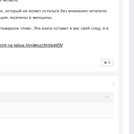
ос, который не может остаться без внимания читателя.
дущие, мужчины и женщины.
ьварное чтиво. Эта книга оставит в вас свой след, я в
trit-na-tebya.html#ixzz3h564fiDV
0