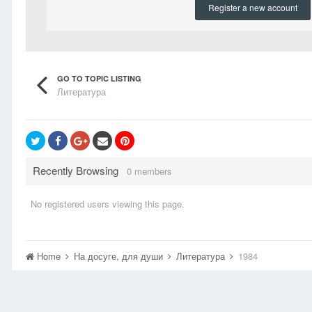
Register a new account
GO TO TOPIC LISTING
Литература
Recently Browsing
0 members
No registered users viewing this page.
Home
На досуге, для души
Литература
1984