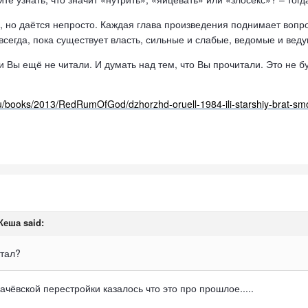
о, но даётся непросто. Каждая глава произведения поднимает вопр
 всегда, пока существует власть, сильные и слабые, ведомые и ве
 Вы ещё не читали. И думать над тем, что Вы прочитали. Это не бул
.ru/books/2013/RedRumOfGod/dzhorzhd-oruell-1984-ili-starshiy-brat-smo
 Кеша said:
итал?
ачёвской перестройки казалось что это про прошлое.....