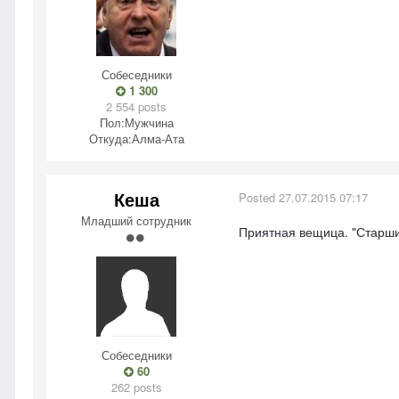
Собеседники
1 300
2 554 posts
Пол:
Мужчина
Откуда:
Алма-Ата
Кеша
Posted
27.07.2015 07:17
Младший сотрудник
Приятная вещица. "Старши
Собеседники
60
262 posts