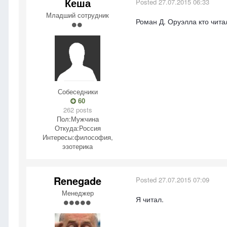
Кеша
Posted
27.07.2015 06:33
Младший сотрудник
Роман Д. Оруэлла кто чита
Собеседники
60
262 posts
Пол:
Мужчина
Откуда:
Россия
Интересы:
философия,
эзотерика
Renegade
Posted
27.07.2015 07:09
Менеджер
Я читал.