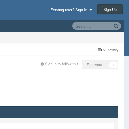
Sign Up
Existing user? Sign In
All Activity
Sign in to follow this
Followers
0