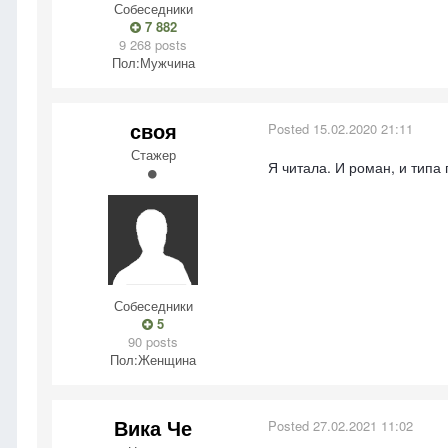
Собеседники
7 882
9 268 posts
Пол:
Мужчина
своя
Posted
15.02.2020 21:11
Стажер
Я читала. И роман, и тип
Собеседники
5
90 posts
Пол:
Женщина
Вика Че
Posted
27.02.2021 11:02