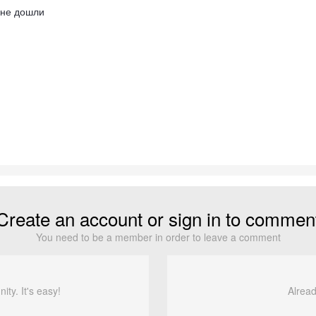
и не дошли
Create an account or sign in to commen
You need to be a member in order to leave a comment
ty. It's easy!
Alread