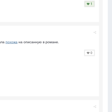
1
была
похожа
на описанную в романе.
0