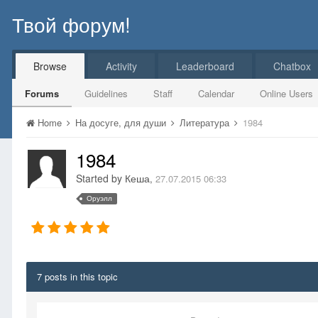
Твой форум!
Browse
Activity
Leaderboard
Chatbox
Forums
Guidelines
Staff
Calendar
Online Users
Home
На досуге, для души
Литература
1984
1984
Started by
Кеша
,
27.07.2015 06:33
Оруэлл
7 posts in this topic