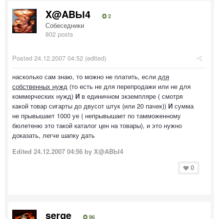
X@ABЫ4
2
Собеседники
802 posts
Posted
24.12.2007 04:52
(edited)
насколько сам знаю, то можно не платить, если
для
собственных нужд
(то есть не для перепродажи или не для
коммерческих нужд)
И
в единичном экземпляре ( смотря
какой товар сигарты до двусот штук (или 20 пачек))
И
сумма
не прывышает 1000 уе ( непрывышает по тамможенному
бюлетеню это такой каталог цен на товары), и это нужно
доказать, легче шапку дать
Edited
24.12.2007 04:56
by X@ABЫ4
0
serge
96