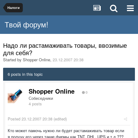
Налоги
Твой форум!
Надо ли растамаживать товары, ввозимые
для себя?
Started by
Shopper Online
,
23.12.2007 20:38
6 posts in this topic
Shopper Online
0
Собеседники
4 posts
Posted
23.12.2007 20:38
(edited)
Кто может памочь нужно ли будет растамаживать товар если
я получу его через такие фирмы как TNT, DHL, UPS и т.д.???