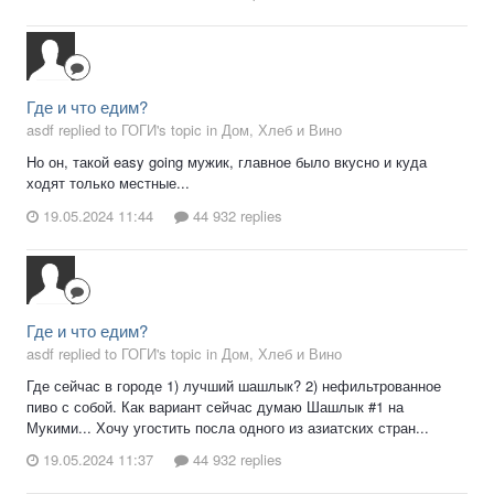
Где и что едим?
asdf replied to ГОГИ's topic in
Дом, Хлеб и Вино
Но он, такой easy going мужик, главное было вкусно и куда
ходят только местные...
19.05.2024 11:44
44 932 replies
Где и что едим?
asdf replied to ГОГИ's topic in
Дом, Хлеб и Вино
Где сейчас в городе 1) лучший шашлык? 2) нефильтрованное
пиво с собой. Как вариант сейчас думаю Шашлык #1 на
Мукими... Хочу угостить посла одного из азиатских стран...
19.05.2024 11:37
44 932 replies