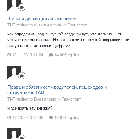
Шины и диски для автомобилей
TNT replied to a_12384's topic in
Транспорт
как определить год выпуска? везде пишут, что должно быть
четыре цифры в овале. Но вот конкретно на этой покрышке я не
вижу овала с четыремя цифрами.
18.11.2013 11:24
14 806 replies
Права и обязанности водителей, пешеходов и
сотрудников ГАИ
TNT replied to Boss's topic in
Транспорт
и где взять эту книжку?
17.10.2013 04:36
16 078 replies