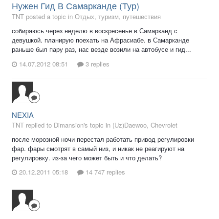
Нужен Гид В Самарканде (Тур)
TNT posted a topic in
Отдых, туризм, путешествия
собираюсь через неделю в воскресенье в Самарканд с
девушкой. планирую поехать на Афрасиабе. в Самарканде
раньше был пару раз, нас везде возили на автобусе и гид...
14.07.2012 08:51
3 replies
NEXIA
TNT replied to Dimansion's topic in
(Uz)Daewoo, Chevrolet
после морозной ночи перестал работать привод регулировки
фар. фары смотрят в самый низ, и никак не реагируют на
регулировку. из-за чего может быть и что делать?
20.12.2011 05:18
14 747 replies