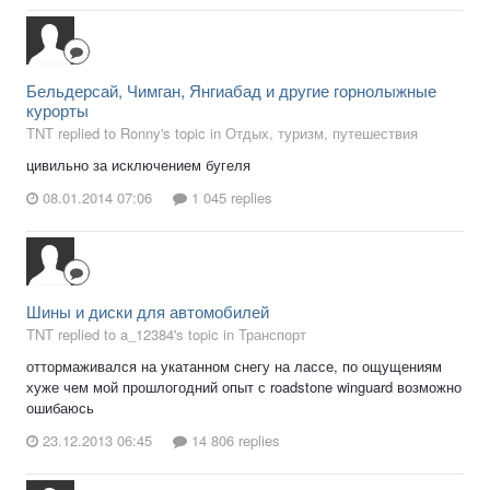
Бельдерсай, Чимган, Янгиабад и другие горнолыжные
курорты
TNT replied to Ronny's topic in
Отдых, туризм, путешествия
цивильно за исключением бугеля
08.01.2014 07:06
1 045 replies
Шины и диски для автомобилей
TNT replied to a_12384's topic in
Транспорт
оттормаживался на укатанном снегу на лассе, по ощущениям
хуже чем мой прошлогодний опыт с roadstone winguard возможно
ошибаюсь
23.12.2013 06:45
14 806 replies