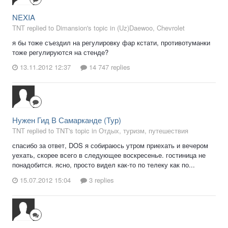
NEXIA
TNT replied to Dimansion's topic in
(Uz)Daewoo, Chevrolet
я бы тоже съездил на регулировку фар кстати, противотуманки
тоже регулируются на стенде?
13.11.2012 12:37
14 747 replies
Нужен Гид В Самарканде (Тур)
TNT replied to TNT's topic in
Отдых, туризм, путешествия
спасибо за ответ, DOS я собираюсь утром приехать и вечером
уехать, скорее всего в следующее воскресенье. гостиница не
понадобится. ясно, просто видел как-то по телеку как по...
15.07.2012 15:04
3 replies