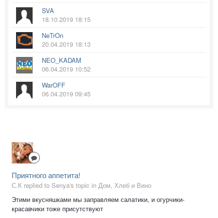
SVA
18.10.2019 18:15
NeTrOn
20.04.2019 18:13
NEO_KADAM
06.04.2019 10:52
WarOFF
06.04.2019 09:45
Приятного аппетита!
С.К replied to Senya's topic in
Дом, Хлеб и Вино
Этими вкусняшками мы заправляем салатики, и огурчики-
красавчики тоже присутствуют