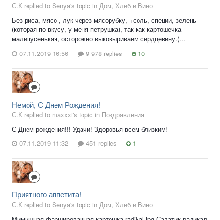
С.К replied to Senya's topic in
Дом, Хлеб и Вино
Без риса, мясо , лук через мясорубку, +соль, специи, зелень
(которая по вкусу, у меня петрушка), так как картошечка
малипусенькая, осторожно выковыриваем сердцевину.(...
07.11.2019 16:56
9 978 replies
10
Немой, С Днем Рождения!
С.К replied to maxxxi's topic in
Поздравления
С Днем рождения!!! Удачи! Здоровья всем близким!
07.11.2019 11:32
451 replies
1
Приятного аппетита!
С.К replied to Senya's topic in
Дом, Хлеб и Вино
Мимишная фаршированная картошка radikal jpg Салатик радикал