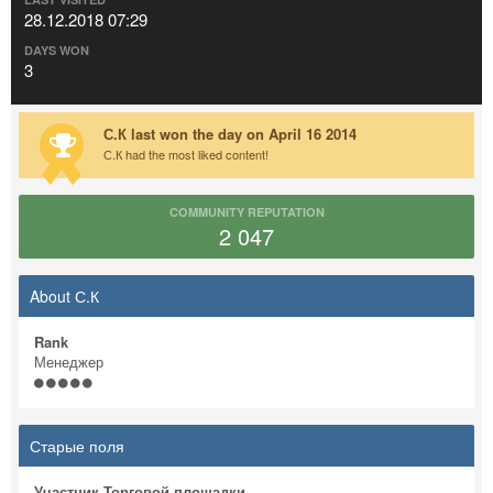
28.12.2018 07:29
DAYS WON
3
С.К last won the day on April 16 2014
С.К had the most liked content!
COMMUNITY REPUTATION
2 047
About С.К
Rank
Менеджер
Старые поля
Участник Торговой площадки