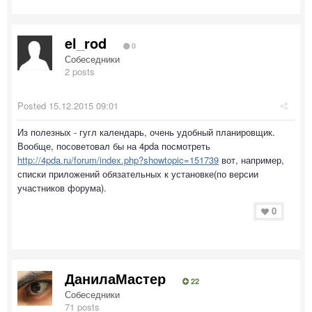
el_rod
0
Собеседники
2 posts
Posted
15.12.2015 09:01
Из полезных - гугл календарь, очень удобный планировщик.
Вообще, посоветовал бы на 4pda посмотреть
http://4pda.ru/forum/index.php?showtopic=151739
вот, например,
списки приложений обязательных к установке(по версии
участников форума).
0
ДанилаМастер
22
Собеседники
71 posts