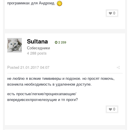
программках для Андроид.
0
Sultana
2 259
Собеседники
4 288 posts
Posted
21.01.2017 04:07
не люблю я всякие тимвиверы и подоное. но просят помочь,
возникла необходимость в удаленном доступе.
есть простые/легкие/процнехапающие/
впередивсехпрогнелезущие и тп проги?
0