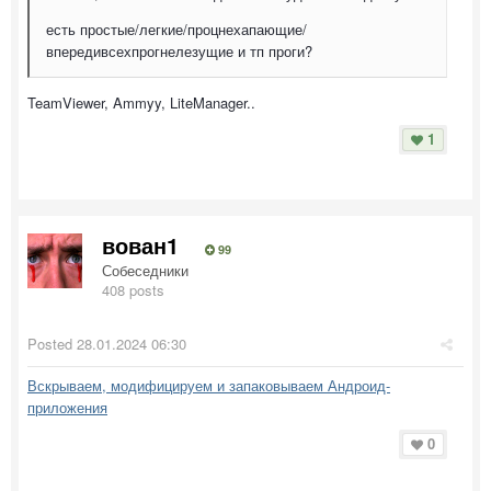
есть простые/легкие/процнехапающие/
впередивсехпрогнелезущие и тп проги?
TeamViewer, Ammyy, LiteManager..
1
вован1
99
Собеседники
408 posts
Posted
28.01.2024 06:30
Вскрываем, модифицируем и запаковываем Андроид-
приложения
0