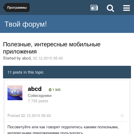
Программы
Твой форум!
Полезные, интересные мобильные
приложения
Started by
abcd
,
02.12.2015 05:43
11 posts in this topic
abcd
1 343
Собеседники
7 733 posts
Posted
02.12.2015 05:43
Посоветуйте или как говорят поделитесь какими полезными,
интересными приложениями пользуетесь