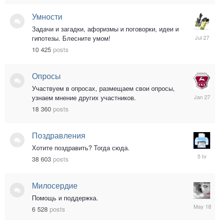
Умности
Задачи и загадки, афоризмы и поговорки, идеи и
27.07.20
гипотезы. Блесните умом!
12:02
10 425
posts
Опросы
Участвуем в опросах, размещаем свои опросы,
27.01.20
узнаем мнение других участников.
07:53
18 360
posts
Поздравления
Хотите поздравить? Тогда сюда.
09.08.20
38 603
posts
10:15
Милосердие
Помощь и поддержка.
18.05.20
6 528
posts
12:34