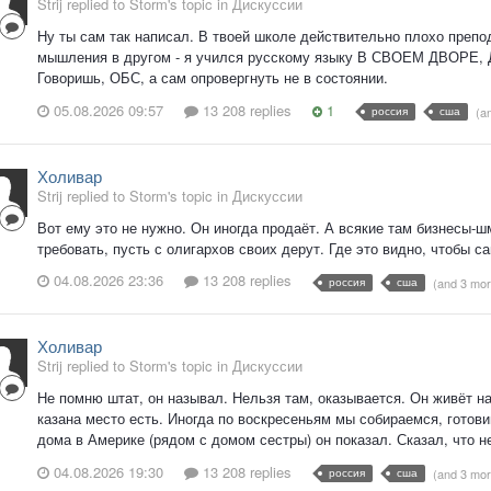
Strij replied to Storm's topic in
Дискуссии
Ну ты сам так написал. В твоей школе действительно плохо препод
мышления в другом - я учился русскому языку В СВОЕМ ДВОРЕ
Говоришь, ОБС, а сам опровергнуть не в состоянии.
05.08.2026 09:57
13 208 replies
1
россия
сша
(a
Холивар
Strij replied to Storm's topic in
Дискуссии
Вот ему это не нужно. Он иногда продаёт. А всякие там бизнесы-ш
требовать, пусть с олигархов своих дерут. Где это видно, чтобы 
04.08.2026 23:36
13 208 replies
россия
сша
(and 3 mo
Холивар
Strij replied to Storm's topic in
Дискуссии
Не помню штат, он называл. Нельзя там, оказывается. Он живёт на
казана место есть. Иногда по воскресеньям мы собираемся, готов
дома в Америке (рядом с домом сестры) он показал. Сказал, что не 
04.08.2026 19:30
13 208 replies
россия
сша
(and 3 mo