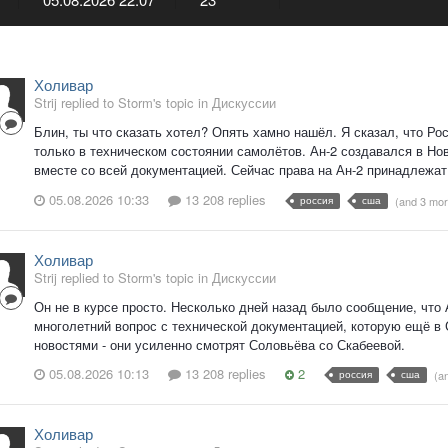
Холивар
Strij replied to Storm's topic in
Дискуссии
Блин, ты что сказать хотел? Опять хамно нашёл. Я сказал, что Ро
только в техническом состоянии самолётов. Ан-2 создавался в Но
вместе со всей документацией. Сейчас права на Ан-2 принадлежат к
05.08.2026 10:33
13 208 replies
россия
сша
(and 3 mo
Холивар
Strij replied to Storm's topic in
Дискуссии
Он не в курсе просто. Несколько дней назад было сообщение, что 
многолетний вопрос с технической документацией, которую ещё в
новостями - они усиленно смотрят Соловьёва со Скабеевой.
05.08.2026 10:13
13 208 replies
2
россия
сша
(a
Холивар