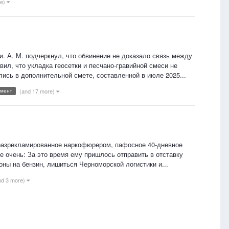
re)
и. А. М. подчеркнул, что обвинение не доказало связь между
л, что укладка геосетки и песчано-гравийной смеси не
ись в дополнительной смете, составленной в июле 2025...
амент
(and 17 more)
 разрекламированное наркофюрером, пафосное 40-дневное
 очень: За это время ему пришлось отправить в отставку
ны на бензин, лишиться Черноморской логистики и...
nd 3 more)