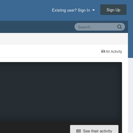
Sign Up
Existing user? Sign In
All Activity
See their activity