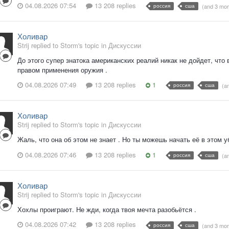
04.08.2026 07:54
13 208 replies
россия
сша
(and 3 mo
Холивар
Strij replied to Storm's topic in
Дискуссии
До этого супер знатока американских реалий никак не дойдет, чт
правом применения оружия .
04.08.2026 07:49
13 208 replies
1
россия
сша
(a
Холивар
Strij replied to Storm's topic in
Дискуссии
Жаль, что она об этом не знает . Но ты можешь начать её в этом 
04.08.2026 07:46
13 208 replies
1
россия
сша
(a
Холивар
Strij replied to Storm's topic in
Дискуссии
Хохлы проиграют. Не жди, когда твоя мечта разобьётся .
04.08.2026 07:42
13 208 replies
россия
сша
(and 3 mo