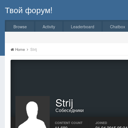
Твой форум!
Browse
Activity
Leaderboard
Chatbox
Home
Strij
Strij
Собеседники
CONTENT COUNT
JOINED
11 680
01.04.2015 05:34