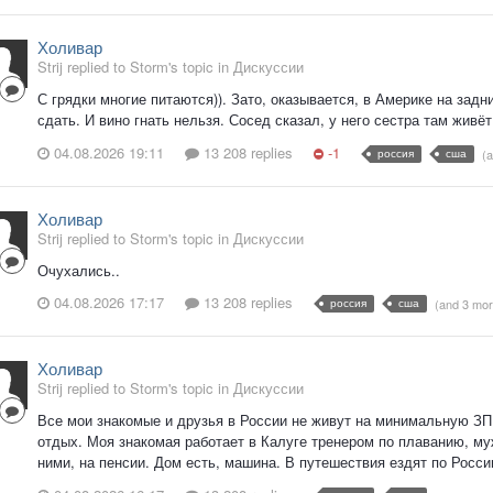
Холивар
Strij replied to Storm's topic in
Дискуссии
С грядки многие питаются)). Зато, оказывается, в Америке на зад
сдать. И вино гнать нельзя. Сосед сказал, у него сестра там живёт
04.08.2026 19:11
13 208 replies
-1
россия
сша
(
Холивар
Strij replied to Storm's topic in
Дискуссии
Очухались..
04.08.2026 17:17
13 208 replies
россия
сша
(and 3 mo
Холивар
Strij replied to Storm's topic in
Дискуссии
Все мои знакомые и друзья в России не живут на минимальную ЗП.
отдых. Моя знакомая работает в Калуге тренером по плаванию, муж
ними, на пенсии. Дом есть, машина. В путешествия ездят по России