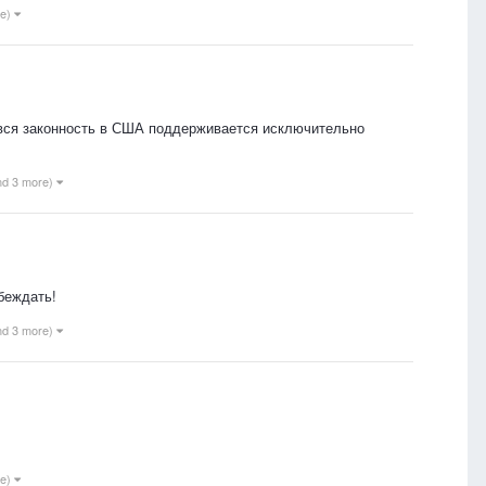
re)
о вся законность в США поддерживается исключительно
nd 3 more)
убеждать!
nd 3 more)
re)