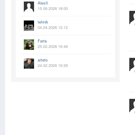
AlexII
15.06.2026 18:00
tehnik
04.04.2026 12:12
Farta
25.02.2026 16:49
arteto
24.02.2026 16:26