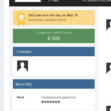
Strij last won the day on May 16
Strij had the most liked content!
COMMUNITY REPUTATION
9 303
1 Follower
About Strij
Rank
Генеральный директор