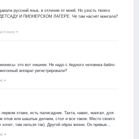
авали русский язык, в отличие от моей. Но узость твоего
, ДЕТСАДУ И ПИОНЕРСКОМ ЛАГЕРЕ. Чё там насчёт мангала?
nd 3 more)
мизнесы- это вот лишнее. Не надо с бедного человека бабло
самогонный аппарат регистрировали?
re)
 первом этаже, есть палисадник. Тахта, навес, мангал, для
им плов или шашлык делаем, стол и все такое. Место своего
хочет, там нельзя так). Другой образ жизни. Он привык...
re)