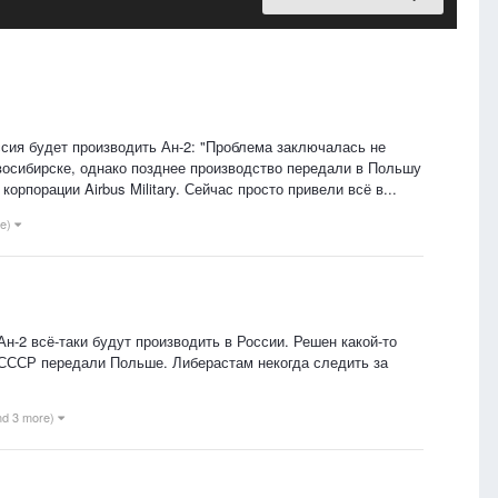
ссия будет производить Ан-2: "Проблема заключалась не
восибирске, однако позднее производство передали в Польшу
орпорации Airbus Military. Сейчас просто привели всё в...
re)
Ан-2 всё-таки будут производить в России. Решен какой-то
 СССР передали Польше. Либерастам некогда следить за
nd 3 more)