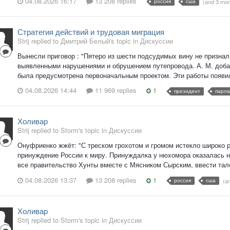
04.08.2026 16:17
13 208 replies
россия
сша
(and 3 mo
Стратегия действий и трудовая миграция
Strij replied to Дмитрий Белый's topic in
Дискуссии
Вынесли приговор : "Пятеро из шести подсудимых вину не признал
выявленными нарушениями и обрушением путепровода. А. М. добави
была предусмотрена первоначальным проектом. Эти работы появил
04.08.2026 14:44
11 969 replies
1
президент
парл
Холивар
Strij replied to Storm's topic in
Дискуссии
Онуфриенко жжёт: "С треском грохотом и громом истекло широко
принуждение России к миру. Принуждалка у нюхомора оказалась не
все правительство Хунты вместе с Мясником Сырским, ввести тало
04.08.2026 13:37
13 208 replies
1
россия
сша
(a
Холивар
Strij replied to Storm's topic in
Дискуссии