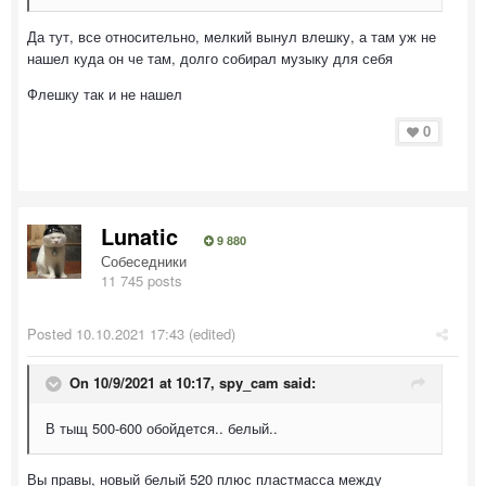
Да тут, все относительно, мелкий вынул влешку, а там уж не
нашел куда он че там, долго собирал музыку для себя
Флешку так и не нашел
0
Lunatic
9 880
Собеседники
11 745 posts
Posted
10.10.2021 17:43
(edited)
On 10/9/2021 at 10:17,
spy_cam
said:
В тыщ 500-600 обойдется.. белый..
Вы правы, новый белый 520 плюс пластмасса между