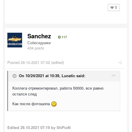
0
Sanchez
117
Собеседники
434 posts
Posted
29.10.2021 07:02
(edited)
On 10/24/2021 at 10:39,
Lunatic
said:
Коллега отремонтировал, работа 50000, все равно
остался след
Как после фотошопа
Edited
29.10.2021 07:19
by ShPioN