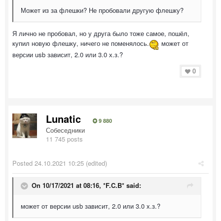
Может из за флешки? Не пробовали другую флешку?
Я лично не пробовал, но у друга было тоже самое, пошёл,
купил новую флешку, ничего не поменялось.
может от
версии usb зависит, 2.0 или 3.0 х.з.?
0
Lunatic
9 880
Собеседники
11 745 posts
Posted
24.10.2021 10:25
(edited)
On 10/17/2021 at 08:16,
*F.C.B*
said:
может от версии usb зависит, 2.0 или 3.0 х.з.?