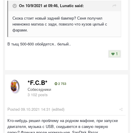
On 10/9/2021 at 09:46,
Lunatic
said:
Скока стоит новый задний бампер? Сеня получил
немножко матиза с зади, повезло что кузов целый с
фарами.
В тыщ 500-600 обойдется.. белый..
1
*F.C.B*
2 753
Собеседники
3 102 posts
Posted
09.10.2021 14:31
(edited)
Кто-нибудь решил проблему на родном мафоне, при запуске
двигателя, музыка с USB, скидывется в самую первую
папку? Флешка вроде нормальная, SanDisk Razor.