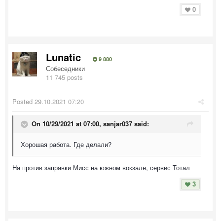
0
Lunatic
9 880
Собеседники
11 745 posts
Posted
29.10.2021 07:20
On 10/29/2021 at 07:00,
sanjar037
said:
Хорошая работа. Где делали?
На против заправки Мисс на южном вокзале, сервис Тотал
3