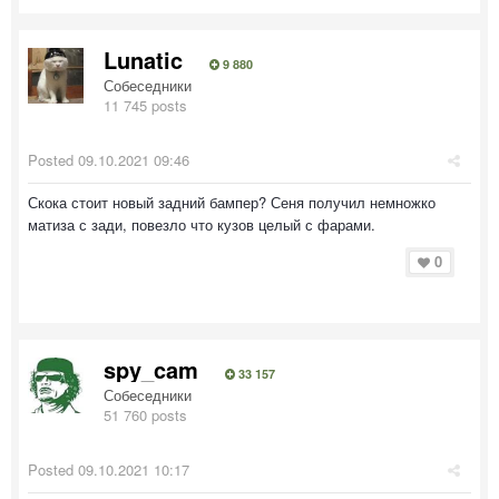
Lunatic
9 880
Собеседники
11 745 posts
Posted
09.10.2021 09:46
Скока стоит новый задний бампер? Сеня получил немножко
матиза с зади, повезло что кузов целый с фарами.
0
spy_cam
33 157
Собеседники
51 760 posts
Posted
09.10.2021 10:17