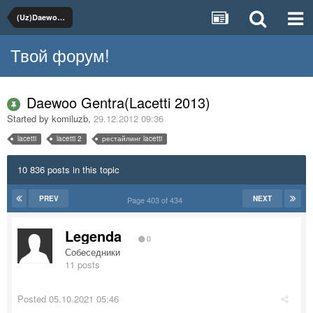
(Uz)Daewoo, Chevrolet
Твой форум!
Daewoo Gentra(Lacetti 2013)
Started by
komiluzb
,
29.12.2012 09:36
lacetti
lacetti 2
рестайлинг lacetti
10 836 posts in this topic
PREV
NEXT
Page 403 of 434
Legenda
0
Собеседники
11 posts
Posted
05.10.2021 05:46