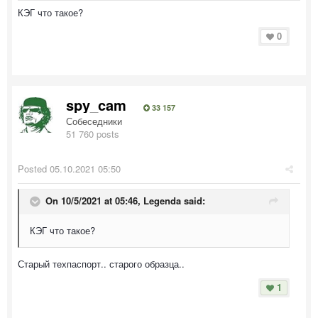
КЭГ что такое?
0
spy_cam
33 157
Собеседники
51 760 posts
Posted
05.10.2021 05:50
On 10/5/2021 at 05:46,
Legenda
said:
КЭГ что такое?
Старый техпаспорт.. старого образца..
1