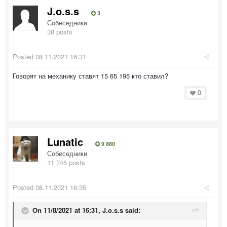
J.o.s.s
3
Собеседники
38 posts
Posted
08.11.2021 16:31
Говорят на механику ставят 15 65 195 кто ставил?
0
Lunatic
9 880
Собеседники
11 745 posts
Posted
08.11.2021 16:35
On 11/8/2021 at 16:31,
J.o.s.s
said: