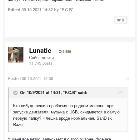
Edited
09.10.2021 14:32
by *F.C.B*
0
Lunatic
9 880
Собеседники
11 745 posts
Posted
09.10.2021 15:09
On 10/9/2021 at 14:31,
*F.C.B*
said:
Кто-нибудь решил проблему на родном мафоне, при
запуске двигателя, музыка с USB, скидывется в самую
первую папку? Флешка вроде нормальная, SanDisk
Razor.
У меня все четко, запускается с того музона, флешка