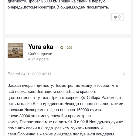
диагносту.Пробег 25000 км.Грешу на свечи в первую
очередь,потом-инжектора.В общем,будем посмотреть.
0
Yura aka
1 229
Собеседники
4 210 posts
Posted
04.01.2022 02:11
Заехал вчера к дигносту.Посмотрел по компу и говорит что
всё нормально.Вытащили свечи.Были красного
цвета.поменял тут же .При автосервисе(м.Собира Рахимова)
есть магазин.Взял иридиевые.Никогда не пользовался такими
свечами.Эксперимент.Цена вопроса-160000 сум за
свечи,30000-за замену свечей и просмотр по
компу.Посоветовал мне не лить 91-й и 92-й.Ноя думаю,лучше
поменять свечи в 3 года -раз,чем мучать машину и
себя.Особенно в жаркие дни,когда ползуешься кондёром.