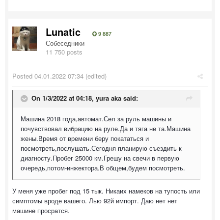
Lunatic
9 887
Собеседники
11 750 posts
Posted
04.01.2022 07:34
(edited)
On 1/3/2022 at 04:18,
yura aka
said:
Машина 2018 года,автомат.Сел за руль машины и
почувствовал вибрацию на руле.Да и тяга не та.Машина
жены.Время от времени беру покататься и
посмотреть,послушать.Сегодня планирую съездить к
диагносту.Пробег 25000 км.Грешу на свечи в первую
очередь,потом-инжектора.В общем,будем посмотреть.
У меня уже пробег под 15 тык. Никаих намеков на тупость или
симптомы вроде вашего. Лью 92й импорт. Даю нет нет
машине просратся.