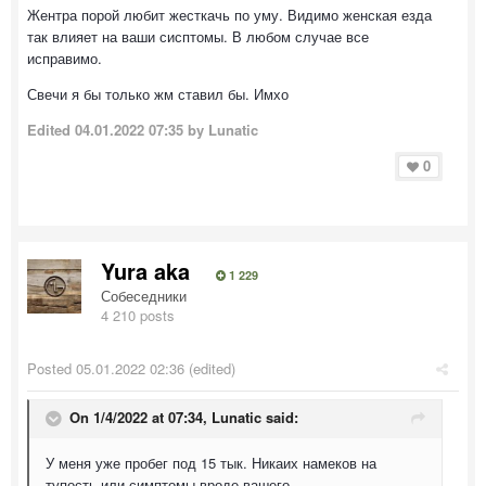
Жентра порой любит жесткачь по уму. Видимо женская езда
так влияет на ваши сисптомы. В любом случае все
исправимо.
Свечи я бы только жм ставил бы. Имхо
Edited
04.01.2022 07:35
by Lunatic
0
Yura aka
1 229
Собеседники
4 210 posts
Posted
05.01.2022 02:36
(edited)
On 1/4/2022 at 07:34,
Lunatic
said:
У меня уже пробег под 15 тык. Никаих намеков на
тупость или симптомы вроде вашего.