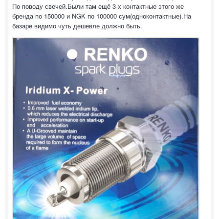
По поводу свечей.Были там ещё 3-х контактные этого же
бренда по 150000 и NGK по 100000 сум(одноконтактные).На
базаре видимо чуть дешевле должно быть.