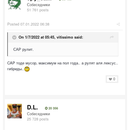
Собеседники
51 761 posts
Posted
07.01.2022 06:38
On 1/7/2022 at 05:45,
vitissimo
said:
САР рулит.
CAP тоде мусор, максимум на пол года.. а рулят аля лексус..
гибриды..
0
D.L.
20 356
Собеседники
25 728 posts