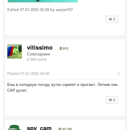
Edited
07.01.2022 05:29
by sanjar037
0
vitissimo
912
Собеседники
2 282 posts
Posted
07.01.2022 05:45
Бош в холодную погоду жутко скрипят и прыгают. Летние они.
САР рулит.
0
spy_cam
33 159