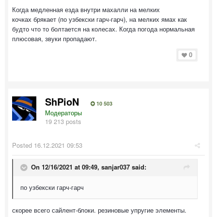
Когда медленная езда внутри махалли на мелких
кочках брякает (по узбекски гарч-гарч), на мелких ямах как
будто что то болтается на колесах. Когда погода нормальная
плюсовая, звуки пропадают.
0
ShPioN
10 503
Модераторы
19 213 posts
Posted
16.12.2021 09:53
On 12/16/2021 at 09:49,
sanjar037
said:
по узбекски гарч-гарч
скорее всего сайлент-блоки. резиновые упругие элементы.