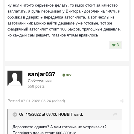
ну если что-то серьезное делать, то имхо стоит за качество
заплатить. я руль перешивал у Виктора - доволен на 146%. и
обоивки в дверях + переделка автопилота. а вот чехлы из
автоткани кмк можно найти дешевле уже готовые. тот же
фабричный автопилот стоит 100 баксов, тряпошные дешевле.
но каждый сам решает, главное чтобы нравилось
3
sanjar037
327
Собеседники
558 posts
Posted
07.01.2022 05:24
(edited)
On 1/5/2022 at 03:43,
HOBBIT
said:
Дороговато однако? А чем готовые не устраивают?
Подобного плана стоят 600-800тыс.