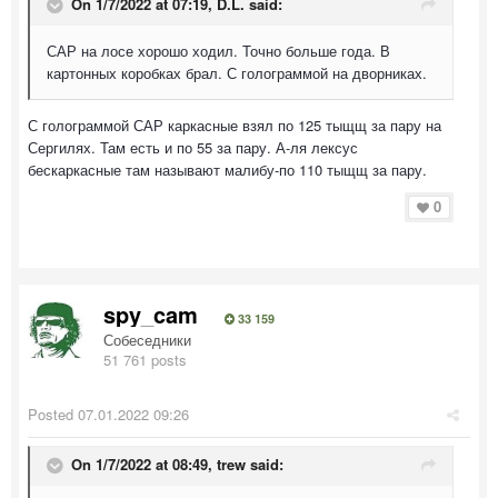
On 1/7/2022 at 07:19,
D.L.
said:
САР на лосе хорошо ходил. Точно больше года. В
картонных коробках брал. С голограммой на дворниках.
С голограммой САР каркасные взял по 125 тыщщ за пару на
Сергилях. Там есть и по 55 за пару. А-ля лексус
бескаркасные там называют малибу-по 110 тыщщ за пару.
0
spy_cam
33 159
Собеседники
51 761 posts
Posted
07.01.2022 09:26
On 1/7/2022 at 08:49,
trew
said: