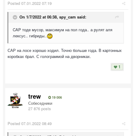
Posted
07.01.2022 07:19
On 1/7/2022 at 06:38,
spy_cam
said:
CAP тоде мусор, максимум на пол года.. а рулят аля
лексус.. гибриды..
САР на лосе хорошо ходил. Точно больше года. В картонных
коробках брал. С голограммой на дворниках.
1
trew
19 006
Собеседники
27 876 posts
Posted
07.01.2022 08:49