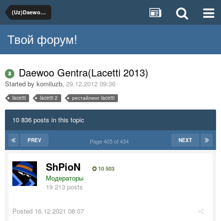
(Uz)Daewoo, Chevrolet
Твой форум!
Daewoo Gentra(Lacetti 2013)
Started by
komiluzb
,
29.12.2012 09:36
lacetti
lacetti 2
рестайлинг lacetti
10 836 posts in this topic
PREV
NEXT
Page 405 of 434
ShPioN
10 503
Модераторы
19 213 posts
Posted
16.12.2021 08:07