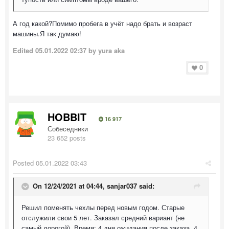
А год какой?Помимо пробега в учёт надо брать и возраст
машины.Я так думаю!
Edited
05.01.2022 02:37
by yura aka
0
HOBBIT
16 917
Собеседники
23 652 posts
Posted
05.01.2022 03:43
On 12/24/2021 at 04:44,
sanjar037
said:
Решил поменять чехлы перед новым годом. Старые
отслужили свои 5 лет. Заказал средний вариант (не
самый дорогой). Время: 4 дня ожидания после заказа, 4