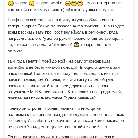
:angry:
:angry: :wacko:
- слов матерных не
хватает (и не могу тут писать) об этом Глупом поступке.
Профессор кафедры ин-та физкультуры добился своего -
теперь сборная Ташкента развалена фактически... и он будет
всем рассказывать про "рост волейбола в регионах", куда
направлялись его "умелой рукой" новоиспеченные тренера...
То, что раньше делали "технично"
теперь сделали
открыто.
за 4 года занятий моей дочкой - ни разу от федерации
волейбола не было никакой помощи! Ни одного мячика или
наколенника! Только то, что получала команда в качестве
призов - сумки, футболочки, мячики (могу на одной руке
посчитат сколько их было) - все держалось на голом
энтузиазме М.И.Колесникова... Кто спросил нас, родителей,
прежде чем принимать такое Глупое решение?
Тренер он Строгий, Принципиальный и никогда не
подлизывался, говорит всегда, что думает... конечно, с таким
господину А. работать не хочется, а успехам Колесникова он
не просто Завидует, а делает всё, чтобы их не было...
Теперь пускают слухи, что сборная города и наша секция