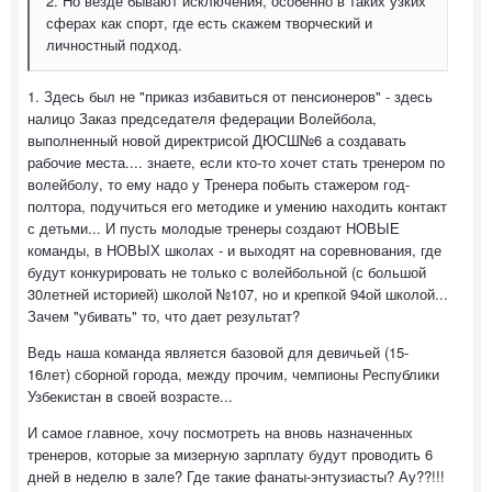
2. Но везде бывают исключения, особенно в таких узких
сферах как спорт, где есть скажем творческий и
личностный подход.
1. Здесь был не "приказ избавиться от пенсионеров" - здесь
налицо Заказ председателя федерации Волейбола,
выполненный новой директрисой ДЮСШ№6 а создавать
рабочие места.... знаете, если кто-то хочет стать тренером по
волейболу, то ему надо у Тренера побыть стажером год-
полтора, подучиться его методике и умению находить контакт
с детьми... И пусть молодые тренеры создают НОВЫЕ
команды, в НОВЫХ школах - и выходят на соревнования, где
будут конкурировать не только с волейбольной (с большой
30летней историей) школой №107, но и крепкой 94ой школой...
Зачем "убивать" то, что дает результат?
Ведь наша команда является базовой для девичьей (15-
16лет) сборной города, между прочим, чемпионы Республики
Узбекистан в своей возрасте...
И самое главное, хочу посмотреть на вновь назначенных
тренеров, которые за мизерную зарплату будут проводить 6
дней в неделю в зале? Где такие фанаты-энтузиасты? Ау??!!!