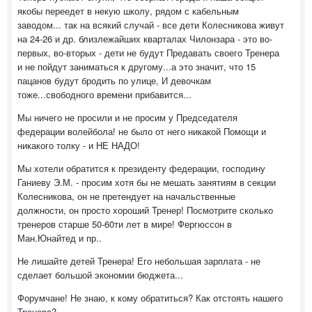
якобы переедет в некую школу, рядом с кабельным
заводом... так на всякий случай - все дети Колесникова живут
на 24-26 и др. близлежайших кварталах Чилонзара - это во-
первых, во-вторых - дети не будут Предавать своего Тренера
и не пойдут заниматься к другому...а это значит, что 15
пацанов будут бродить по улице, И девочкам
тоже...свободного времени прибавится...
Мы ничего не просили и не просим у Председателя
федерации волейбола! не было от него никакой Помощи и
никакого толку - и НЕ НАДО!
Мы хотели обратится к президенту федерации, господину
Ганиеву Э.М. - просим хотя бы не мешать занятиям в секции
Колесникова, он не претендует на начальственные
должности, он просто хороший Тренер! Посмотрите сколько
тренеров старше 50-60ти лет в мире! Фергюссон в
Ман.Юнайтед и пр..
Не лишайте детей Тренера! Его небольшая зарплата - не
сделает большой экономии бюджета...
Форумчане! Не знаю, к кому обратиться? Как отстоять нашего
Тренера?