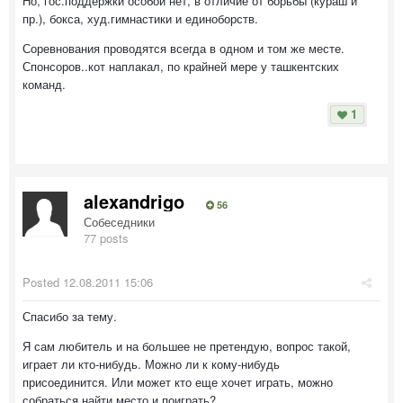
Но, гос.поддержки особой нет, в отличие от борьбы (кураш и
пр.), бокса, худ.гимнастики и единоборств.
Соревнования проводятся всегда в одном и том же месте.
Спонсоров..кот наплакал, по крайней мере у ташкентских
команд.
1
alexandrigo
56
Собеседники
77 posts
Posted
12.08.2011 15:06
Спасибо за тему.
Я сам любитель и на большее не претендую, вопрос такой,
играет ли кто-нибудь. Можно ли к кому-нибудь
присоединится. Или может кто еще хочет играть, можно
собраться найти место и поиграть?