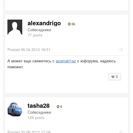
alexandrigo
56
Собеседники
77 posts
Posted
06.04.2012 18:51
А может еще свяжетесь с
azamatr1az
c юфорума, надеюсь
поможет.
0
tasha28
8
Собеседники
129 posts
Posted
30.06.2012 17:09