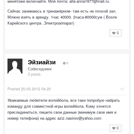
менятоже включайте. Моя почта: alla-anna1977@mail.ru.
Сейчас занимаюсь в тренажёрном- там есть не плохой зал.
Млжно взять в аренду. 1час 40000. 2часа-80000сум ( Возле
Карейского центра .Электроаппарат)
0
Эйзиайзи
0
Собеседники
3 posts
Posted
20.03.2012 04:20
Уважаемые любители волейбола, все таки попробую набрать
команду для совместной игры волейбола. Кому хочется
присоединиться, пишите свои данные (минимум свое имя и
номер телефона) на адрес aziz.nasirov@yahoo.com
0