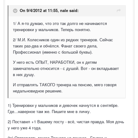
On 9/4/2012 at 11:55, nale said:
1/ А я-то думаю, что это так долго не начинаются
тренировки у мальчиков. Теперь понятно.
2/ М.И. Колесников один из редких тренеров. Сейчас
таких раз-два и обчёлся. Фанат своего дела,
Профессионал (именно с большой буквы).
У него есть ОПЫТ, НАРАБОТКИ, он к детям
замечательно относится - с душой. Вот - он вкладывает
в них душу.
И отправлять ТАКОГО тренера на пенсию, мяго говоря
недальновидное решение.
1) Тренировки у мальчиков и девочек начнутся в сентябре.
Где...наверное там же. Пишите мне в личку.
2) Поставил +1 Вашему посту - всё, чистая правда. Моя дочь
у него уже 4 года.
2а) Отправлять такого Тренера на пенсию - Глупое и