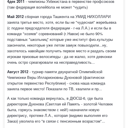
4дек 2011
- чемпионы Узбекистана в первенстве профсоюзов
(там федерация волейбола не может "чудить)
Май 2012
сборная города Ташкента на УМИД НИХОЛЛАРИ
заняла третье место, хотя, если бы не "чудесная" жеребьевка
(с подачи председателя федерации - г-на Л.А.) и если бы в
команде "хозяев" соревнований (г.Навои) не было 90%
подставных "школьниц" которые уже институт физ.культуры
закончили, некоторые уже летом замуж повыходили...ну,
захотелось навойцам получить первое место и раздать своим
игрокам призовые велосипеды - да не жалко, хотя девчонки
очень остро среагировали на несправедливость...
Август 2012
- турнир памяти двукратной Олимпийской
Чемпионки Веры Илларионовны Дуюновой (фактически
открытое первенство Республики) - снова наша команда
заняла первое место! Показали по ТВ, хвалили и пр...
А как только команда вернулась, в ДЮСШ-6, где была
директором Дуюнова (Светлая ей Память - золотой Человек
была, горжусь знакомством с ней!) назначили новую
директрису, протеже Л.А., которая (видимо выполняя его
Заказ) уволила его "в связи с пенсионным возрастом"...