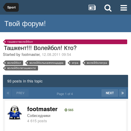
Sport
Твой форум!
ташкентволейбол
Ташкент!!! Волейбол! Кто?
Started by
footmaster
,
12.08.2011 09:54
волейбол
волейбольнаяплощадка
игра
волейболигра
волейболвташкенте
93 posts in this topic
PREV
NEXT
Page 1 of 4
footmaster
565
Собеседники
4 615 posts