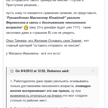
Преступное решение...
пусть кому-то покажется сравнение громким, но представьте,
"
Руководство Манчестер Юнайтед" уволило
Фергюссона в связи с достижением пенсионного
возраста
"
(ему 31го декабря будет уже 71!!!) - такие
заголовки даже в страшном B) сне не увидеть.
Опыт Тренера, его Желание Отдавать свои Знания
- вот
главный критерий "оставить-отправить на пенсию".
у Михаила Ивановича - всё это есть!
On 9/4/2012 at 12:52, Dishenzo said:
1. Работодателю дано право увольнять основываясь
только достижением пенсионного возраста,
очевидно
многие воспринимают это как приказ,
ну или
возможность отчитаться на бумаге
что мол создали
столько-то рабочих мест.