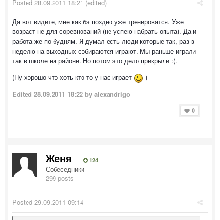
Posted
28.09.2011 18:21
(edited)
Да вот видите, мне как бэ поздно уже тренироватся. Уже
возраст не для соревнований (не успею набрать опыта). Да и
работа же по будням. Я думал есть люди которые так, раз в
неделю на выходных собираются играют. Мы раньше играли
так в школе на районе. Но потом это дело прикрыли :(.
(Ну хорошо что хоть кто-то у нас играет
)
Edited
28.09.2011 18:22
by alexandrigo
0
Женя
124
Собеседники
299 posts
Posted
29.09.2011 09:14