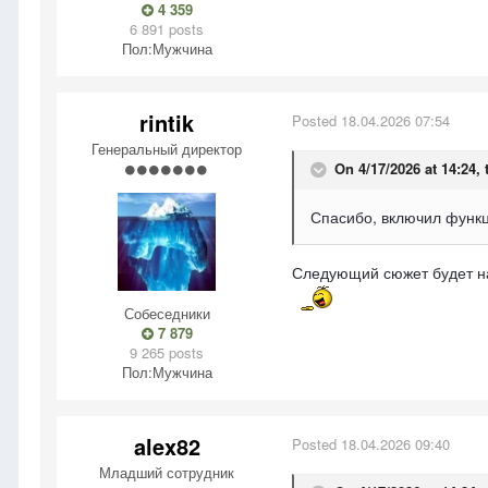
4 359
6 891 posts
Пол:
Мужчина
rintik
Posted
18.04.2026 07:54
Генеральный директор
On 4/17/2026 at 14:24,
Спасибо, включил функц
Следующий сюжет будет нав
Собеседники
7 879
9 265 posts
Пол:
Мужчина
alex82
Posted
18.04.2026 09:40
Младший сотрудник