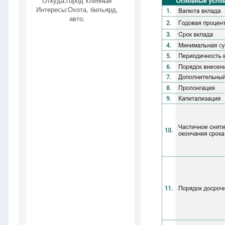
Откуда:
город хлебный
Интересы:
Охота, бильярд,
авто.