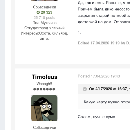
Да, так и есть. Раньше, ч
Собеседники
Причём была дико несостоя
20 323
закрытия старой по моей 
25 710 posts
доставкой на дом. От зая
Пол:
Мужчина
Откуда:
город хлебный
1.
Интересы:
Охота, бильярд,
авто.
Edited
17.04.2026 19:19
by D.
Timofeus
Posted
17.04.2026 19:43
Waaagh!!
On 4/17/2026 at 16:37,
Какую карту нужно отк
Салом, лучше хумо
Собеседники