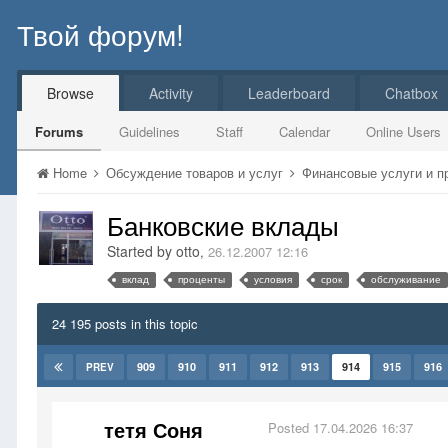
Твой форум!
Browse
Activity
Leaderboard
Chatbox
Forums
Guidelines
Staff
Calendar
Online Users
Home
Обсуждение товаров и услуг
Финансовые услуги и 
Банковские вклады
Started by
otto
,
26.12.2007 12:16
вклад
проценты
условия
срок
обслуживание
24 195 posts in this topic
909
910
911
912
913
914
915
916
PREV
тетя Соня
Posted
17.04.2026 16:37