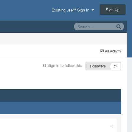
Sign Up
Existing user? Sign In
All Activity
Sign in to follow this
Followers
74