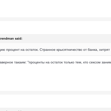
trendman
said:
ию процент на остаток. Странное крысятничество от банка, хитрят
ерное такаим: "проценты на остаток только тем, кто сексом зани