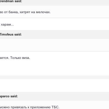
trendman
said:
о от банка, хитрят на мелочах.
 харам...
Timofeus
said:
ется. Только виза.
sparco
said:
т можно привязать к приложению ТБС.