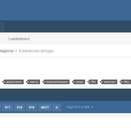
Leaderboard
продукты
Банковские вклады
досрочное
карта
капитализация
анор
tbc
капитал
nbu
Page 914 of 968
917
918
919
NEXT