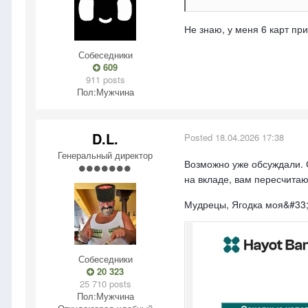
Не знаю, у меня 6 карт пр
Собеседники
609
911 posts
Пол:
Мужчина
D.L.
Posted
18.04.2026 17:38
Генеральный директор
Возможно уже обсуждали. С
на вкладе, вам пересчита
Мудрецы, Ягодка моя&#33
Собеседники
20 323
25 710 posts
Пол:
Мужчина