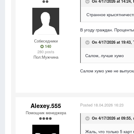
On 4/17/2026 at 14:24,
Странное крысятничеств
В угоду граждан. Проценты
Собеседники
On 4/17/2026 at 19:43,
140
280 posts
Салом, лучше хумо
Пол:
Мужчина
Салом хумо уже не выпуска
Alexey.555
Posted
18.04.2026 16:23
Помощник менеджера
On 4/17/2026 at 09:55,
Жаль, что только 5 кар