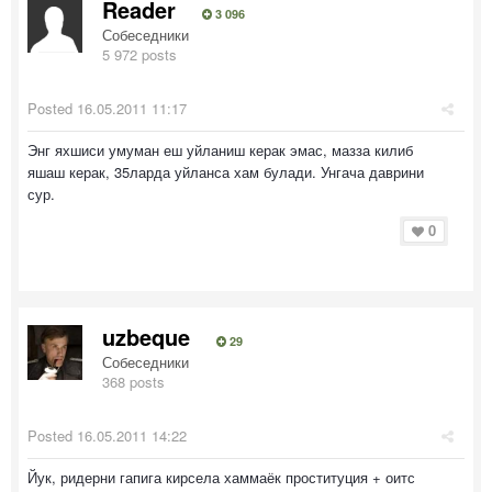
Reader
3 096
Собеседники
5 972 posts
Posted
16.05.2011 11:17
Энг яхшиси умуман еш уйланиш керак эмас, мазза килиб
яшаш керак, 35ларда уйланса хам булади. Унгача даврини
сур.
0
uzbeque
29
Собеседники
368 posts
Posted
16.05.2011 14:22
Йук, ридерни гапига кирсела хаммаёк проституция + оитс