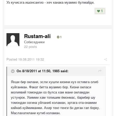
Уз кучисзга ишонсангиз - хеч канака муаммо булмайди.
1
Rustam-ali
1
Собеседники
22 posts
Posted
19.08.2011 19:32
On 8/18/2011 at 11:50, 1985 said:
Яхши бир оилани, эсли хушли кизини куз остимга олиб
куйганман. Факат битта муаммо бор. Кизни оиласи
молиявий томондан оз булса хам мани оиламдан
устунрок. Узимми хам топишим ёмонмас, барибир шу
томондан озгина уйланиб коламан, эртага ота-онамми
кийнаб куймиманми. Ахир тенг-тенги бн деган гап борку.
Маслахатилани кутиб коламан.