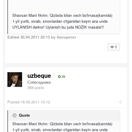
Shaxsan Mani fikrim: Qizbola bilan xech bo'lmasa(kamida)
1-yil yurib, sinab, sinovlardan o'tganidan keyin ana unda
UYLANISH darkor! Uylanish bu juda NOZIK masala!!!
Edited
30.04.2011 20:13
by Авторитет
0
uzbeque
29
Собеседники
368 posts
Posted
16.05.2011 10:12
Quote
Shaxsan Mani fikrim: Qizbola bilan xech bo'lmasa(kamida)
1-yil yurib, sinab, sinovlardan o'tganidan keyin ana unda