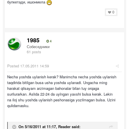
бупкетади, ишонмела
0
1985
4
Собеседники
61 posts
Posted
17.05.2011 14:59
Necha yoshda uylanish kerak? Manimcha necha yoshda uylanish
taqdirida bitilgan busa usha yoshda uylanadi. Ungacha ming
harakat qilsayam arzimagan bahonalar bilan tuy orqaga
surilurarkan. Aslida 22-24 da uylngan yaxshi bulsa kerak. Lekin
na iloj shu yoshda uylanish peshonasiga yozilmagan bulsa. Uzini
qulidamasku.
On 5/16/2011 at 11:17, Reader said: