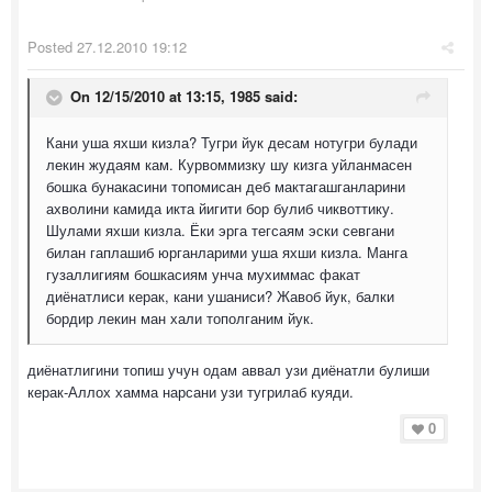
Posted
27.12.2010 19:12
On 12/15/2010 at 13:15, 1985 said:
Кани уша яхши кизла? Тугри йук десам нотугри булади
лекин жудаям кам. Курвоммизку шу кизга уйланмасен
бошка бунакасини топомисан деб мактагашганларини
ахволини камида икта йигити бор булиб чиквоттику.
Шулами яхши кизла. Ёки эрга тегсаям эски севгани
билан гаплашиб юрганларими уша яхши кизла. Манга
гузаллигиям бошкасиям унча мухиммас факат
диёнатлиси керак, кани ушаниси? Жавоб йук, балки
бордир лекин ман хали тополганим йук.
диёнатлигини топиш учун одам аввал узи диёнатли булиши
керак-Аллох хамма нарсани узи тугрилаб куяди.
0