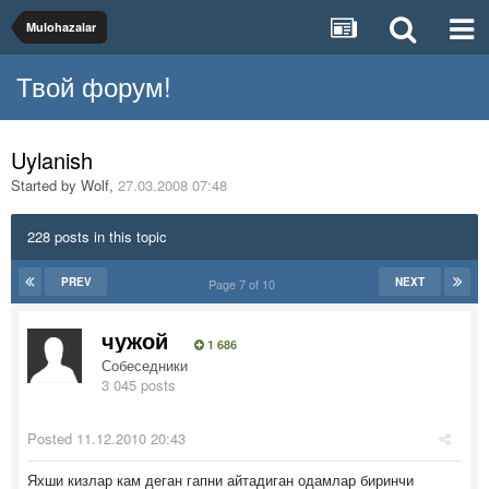
Mulohazalar
Твой форум!
Uylanish
Started by
Wolf
,
27.03.2008 07:48
228 posts in this topic
PREV
NEXT
Page 7 of 10
чужой
1 686
Собеседники
3 045 posts
Posted
11.12.2010 20:43
Яхши кизлар кам деган гапни айтадиган одамлар биринчи