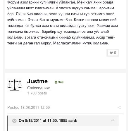
Форум азоларини купчилиги уйланган. Мен хам якин орада
уйланиши ният килганман. Аллохга шукур хамма шароитим
бор. Яхши бир оилани, эсли хушли кизини куз остимга олиб
куйганман. Факат битта муаммо бор. Кизни оиласи молиявий
томондан оз булса хам мани оиламдан устунрок. Узимми хам
топишим ёмонмас, барибир шу томондан озгина уйланиб
коламан, эртага ота-онамми кийнаб куймиманми. Ахир тенг-
тенги бн деган гап борку. Маслахатилани кутиб коламан.
0
Justme
349
Собеседники
1 708 posts
Posted
18.08.2011 12:59
On 8/18/2011 at 11:50, 1985 said: