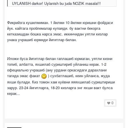
UYLANISH darkor! Uylanish bu juda NOZIK masala!!!
Фикрийзга кушилмиман. 1 йилми 10 йилми юришни фойдаси
йук. кайтага проблемалар купаяди. бу вактни бекорга
кетказишдан бошка нарса эмас. иккинчидан уятли кизлар
унака учрашиб юрмиди йигитлар билан.
Иложи буса йигитлар билан гаплашиб юрмаган, уятли кизни
топиб, албатта, яхшилаб суриштириб уйланиш керак. 1-2
офециально учрашиб (ану урдани оркасидаги дарахлани
тагида эмас факат
) сухбатлашиб, кеин уйланса, жуда
яхши булади. Киз томон хам куёвни яяяхшилаб суриштириши
зарур. 23-24 йигитларга, 18-20 кизларга энг яхши вакт булса
керак...
0