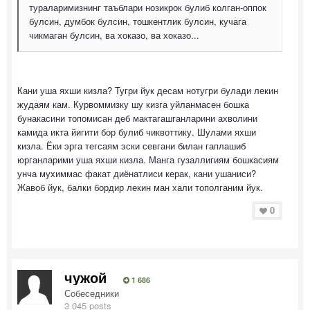
тураларимизнинг таъблари нозикрок булиб колган-оппок
булсин, думбок булсин, тошкентлик булсин, кучага
чикмаган булсин, ва хоказо, ва хоказо...
Кани уша яхши кизла? Тугри йук десам нотугри булади лекин
жудаям кам. Курвоммизку шу кизга уйланмасен бошка
бунакасини топомисан деб мактагашганларини ахволини
камида икта йигити бор булиб чиквоттику. Шулами яхши
кизла. Ёки эрга тегсаям эски севгани билан гаплашиб
юрганларими уша яхши кизла. Манга гузаллигиям бошкасиям
унча мухиммас факат диёнатлиси керак, кани ушаниси?
Жавоб йук, балки бордир лекин ман хали тополганим йук.
0
чужой
1 686
Собеседники
3 045 posts