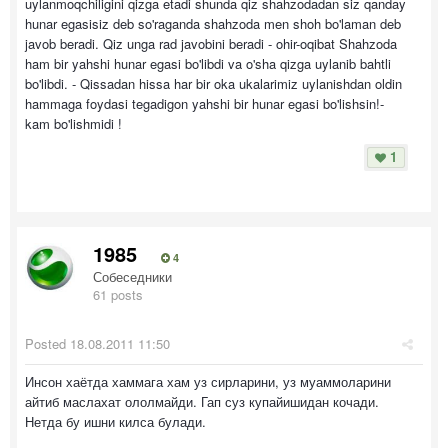
uylanmoqchiligini qizga etadi shunda qiz shahzodadan siz qanday
hunar egasisiz deb so'raganda shahzoda men shoh bo'laman deb
javob beradi. Qiz unga rad javobini beradi - ohir-oqibat Shahzoda
ham bir yahshi hunar egasi bo'libdi va o'sha qizga uylanib bahtli
bo'libdi. - Qissadan hissa har bir oka ukalarimiz uylanishdan oldin
hammaga foydasi tegadigon yahshi bir hunar egasi bo'lishsin!-
kam bo'lishmidi !
1
1985
4
Собеседники
61 posts
Posted
18.08.2011 11:50
Инсон хаётда хаммага хам уз сирларини, уз муаммоларини
айтиб маслахат ололмайди. Гап суз купайишидан кочади.
Нетда бу ишни килса булади.