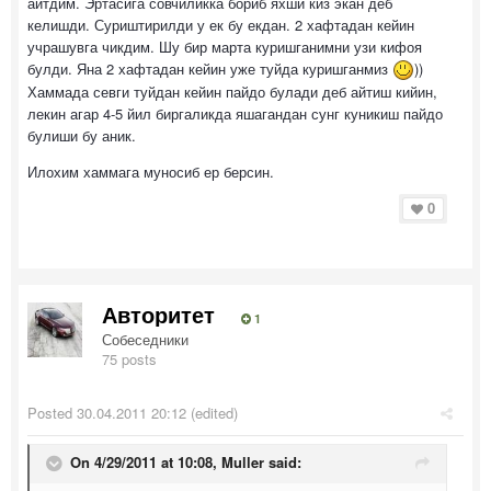
айтдим. Эртасига совчиликка бориб яхши киз экан деб
келишди. Суриштирилди у ек бу екдан. 2 хафтадан кейин
учрашувга чикдим. Шу бир марта куришганимни узи кифоя
булди. Яна 2 хафтадан кейин уже туйда куришганмиз
))
Хаммада севги туйдан кейин пайдо булади деб айтиш кийин,
лекин агар 4-5 йил биргаликда яшагандан сунг куникиш пайдо
булиши бу аник.
Илохим хаммага муносиб ер берсин.
0
Авторитет
1
Собеседники
75 posts
Posted
30.04.2011 20:12
(edited)
On 4/29/2011 at 10:08, Muller said: