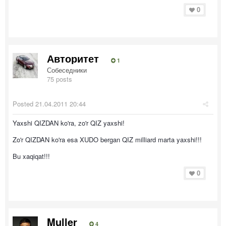
0
Авторитет
1
Собеседники
75 posts
Posted
21.04.2011 20:44
Yaxshi QIZDAN ko'ra, zo'r QIZ yaxshi!
Zo'r QIZDAN ko'ra esa XUDO bergan QIZ milliard marta yaxshi!!!
Bu xaqiqat!!!
0
Muller
4