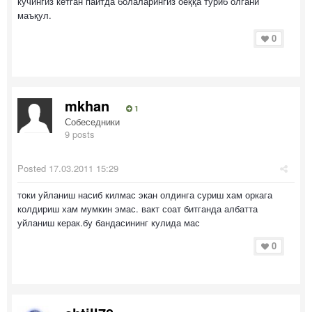
кучингиз кетган пайтда болаларингиз оёққа туриб олгани
маъқул.
0
mkhan
1
Собеседники
9 posts
Posted
17.03.2011 15:29
токи уйланиш насиб килмас экан олдинга суриш хам оркага
колдириш хам мумкин эмас. вакт соат битганда албатта
уйланиш керак.бу бандасининг кулида мас
0