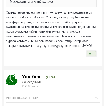
Маслахатилани кутиб коламан.
Хамма нарса киз оиласининг пулга булган муносабатига ва
кизнинг тарбиясига боглик. Сиз шундок шарт куйингки киз
тарафдан нормадан ортик молиявий эътибор умуман
булмасин ва киз сизни шароитингиз канака булишидан катъий
назар оиласига кийинчилик ёки тукчилик тугрисида
маълумотни ота-онасига етказмасин. Ота-онаси хол-ахвол
сураса хаммаси яхши деб жавоб берса булди. Агар икир-
чикирига кизикиб кетса у шу жавобда туриши керак. ИМХО!
1
Улугбек
1 085
Собеседники
2 918 posts
Posted
18.08.2011 13:40