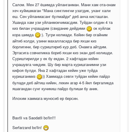
Салом. Мен 27 ёшимда уйланганман. Мани хам ота-онам
хеч куйишмаган "Мана синглингни узатдик, уканг хали
еш. Сен уйланмасанг булмайди" деб анча кисташган.
Ушанда хам узи уйланмокчимасдим. Туйдан олдин 4 та
киз билан учрашдим (свидание дейдими
ок куйлак
кора шимда
:). Тугри келмади. Кейин бир огайним
айтиб колди, узини махалласида бир яхши киз
борлигини, бир суриштириб кур деб. Онамга айтдим.
Эртасига совчиликка бориб яхши киз экан деб келишди.
Суриштирилди у ек бу екдан. 2 хафтадан кейин
учрашувга чикдим. Шу бир марта куришганимни узи
кифоя булди. Яна 2 хафтадан кейин уже туйда
куришганмиз
)) Хаммада севги туйдан кейин пайдо
булади деб айтиш кийин, лекин агар 4-5 йил биргаликда
яшагандан сунг куникиш пайдо булиши бу аник.
Илохим хаммага муносиб ер берсин.
Baxtli va Saodatli bo'lin!!!
Serfarzand bo'lin!