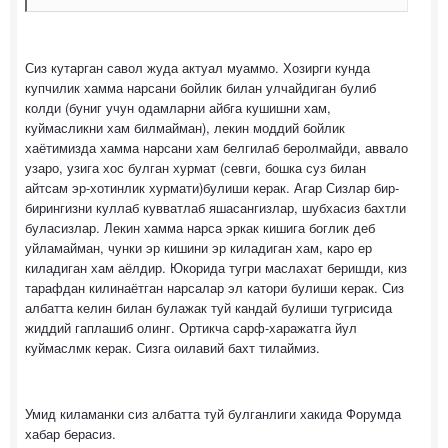
Сиз кутарган савол жуда актуал муаммо. Хозирги кунда
купчилик хамма нарсани бойлик билан улчайдиган булиб
колди (буниг учун одамларни айбга кушишни хам,
куймасликни хам билмайман), лекин моддий бойлик
хаётимизда хамма нарсани хам белгилаб беролмайди, аввало
узаро, узига хос булган хурмат (севги, бошка суз билан
айтсам эр-хотинлик хурмати)булиши керак. Агар Сизлар бир-
бирингизни куллаб кувватлаб яшасангизлар, шубхасиз бахтли
буласизлар. Лекин хамма нарса эркак кишига боглик деб
уйламайман, чунки эр кишини эр киладиган хам, каро ер
киладиган хам аёлдир. Юкорида тугри маслахат беришди, киз
тарафдан килинаётган нарсалар эл катори булиши керак. Сиз
албатта келин билан булажак туй кандай булиши тугрисида
жиддий гаплашиб олинг. Ортикча сарф-харажатга йул
куймаслмк керак. Сизга оилавий бахт тилаймиз.
Умид киламанки сиз албатта туй булганлиги хакида Форумда
хабар берасиз.