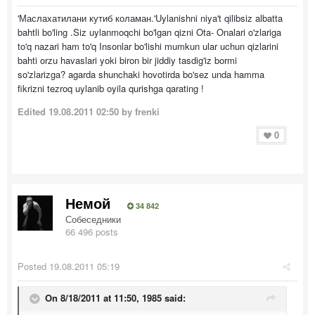
'Маслахатилани кутиб коламан.'Uylanishni niya't qilibsiz albatta
bahtli bo'ling .Siz uylanmoqchi bo'lgan qizni Ota- Onalari o'zlariga
to'q nazari ham to'q Insonlar bo'lishi mumkun ular uchun qizlarini
bahti orzu havaslari yoki biron bir jiddiy tasdig'iz bormi
so'zlarizga? agarda shunchaki hovotirda bo'sez unda hamma
fikrizni tezroq uylanib oyila qurishga qarating !
Edited
19.08.2011 02:50
by frenki
0
Немой
34 842
Собеседники
66 496 posts
Posted
19.08.2011 05:19
On 8/18/2011 at 11:50, 1985 said: