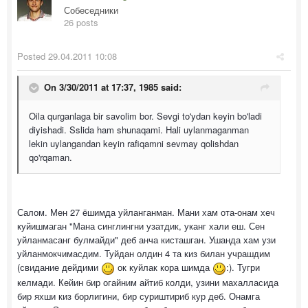
Собеседники
26 posts
Posted
29.04.2011 10:08
On 3/30/2011 at 17:37, 1985 said:
Oila qurganlaga bir savolim bor. Sevgi to'ydan keyin bo'ladi
diyishadi. Sslida ham shunaqami. Hali uylanmaganman
lekin uylangandan keyin rafiqamni sevmay qolishdan
qo'rqaman.
Салом. Мен 27 ёшимда уйланганман. Мани хам ота-онам хеч
куйишмаган "Мана синглингни узатдик, уканг хали еш. Сен
уйланмасанг булмайди" деб анча кисташган. Ушанда хам узи
уйланмокчимасдим. Туйдан олдин 4 та киз билан учрашдим
(свидание дейдими
ок куйлак кора шимда
:). Тугри
келмади. Кейин бир огайним айтиб колди, узини махалласида
бир яхши киз борлигини, бир суриштириб кур деб. Онамга