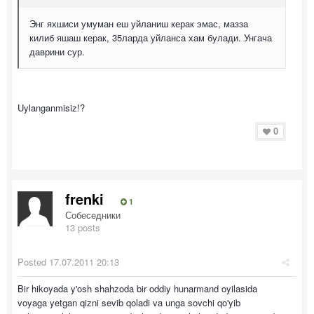
Энг яхшиси умуман еш уйланиш керак эмас, мазза
килиб яшаш керак, 35ларда уйланса хам булади. Унгача
даврини сур.
Uylanganmisiz!?
0
frenki
1
Собеседники
13 posts
Posted
17.07.2011 20:13
Bir hikoyada y'osh shahzoda bir oddiy hunarmand oyilasida
voyaga yetgan qizni sevib qoladi va unga sovchi qo'yib