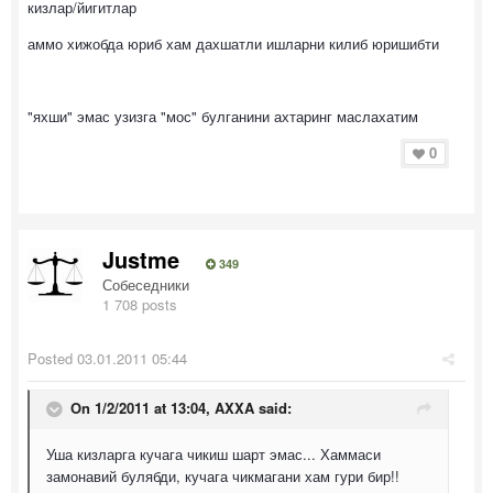
кизлар/йигитлар
аммо хижобда юриб хам дахшатли ишларни килиб юришибти
"яхши" эмас узизга "мос" булганини ахтаринг маслахатим
0
Justme
349
Собеседники
1 708 posts
Posted
03.01.2011 05:44
On 1/2/2011 at 13:04, AXXA said:
Уша кизларга кучага чикиш шарт эмас... Хаммаси
замонавий булябди, кучага чикмагани хам гури бир!!