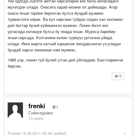
Узи одатда Justme айтган нарсаларни киз бола оиласидаги
мухитдан олади. Онасига караб кизини ол дейишади. Агар
онаси яхши тарбия беролган булса бундай муаммо
турмаслиги керак. Ва куп нарсани туйдан олдин хал киламан
деб баттар бузиб куйишингиз мумкин. Лекин йигит-киз
уртасида келишув булса бу янада яхши. Муроса барибир
яхши нарсада. Колганини келин турмуш уртогини уйида
олади. Икки марта катъий каршилик билдирсангиз уз-узидан
бундай нарса чекиниши хам мумкин.
1985 узр, лекин туй булиб утган деб уйловдим. Бахтларингни
берсин.
0
frenki
1
Собеседники
13 posts
Posted
19.08.2011 02:48
(edited)