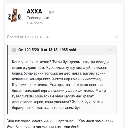
AXXA
0
Собеседники
154 posts
Posted
02.01.2011 13:04
On 12/15/2010 at 13:15, 1985 said:
Кани уша яхши кизла? Тугри йук десам нотугри булади
лекин жудаям кам. Курвоммизку шу кизга уйланмасен
бошка бунакасини топомисан деб мактагашганларини
ахволини камида икта йигити бор булиб чиквоттику.
Шулами яхши кизла. Ёки эрга тегсаям эски севгани
билан гаплашиб юрганларими уша яхши кизла. Манга
гузаллигиям бошкасиям унча мухиммас факат
диёнатлиси керак, кани ушаниси? Жавоб йук, балки
бордир лекин ман хали тополганим йук.
Уша кизларга кучага чикиш шарт эмас... Хаммаси замонавий
булябди, кучага чикмагани хам гури бир!!