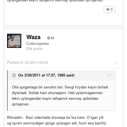
0
Waza
42
Собеседники
534 posts
Posted
31.03.2011 04:23
On 3/30/2011 at 17:37, 1985 said:
Oila qurganlaga bir savolim bor. Sevgi to'ydan keyin bo'ladi
diyishadi. Sslida ham shunaqami. Hali uylanmaganman
lekin uylangandan keyin rafiqamni sevmay qolishdan
qo'rqaman.
Bilmadim.. Bazi odamlada shunaqa bo`lsa kere. O`tgan yili
og`aynim sevmiydigan qiziga uylangan edi, hozir esa baxtli))