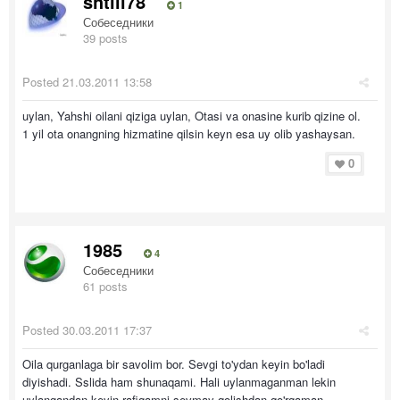
shtill78
1
Собеседники
39 posts
Posted
21.03.2011 13:58
uylan, Yahshi oilani qiziga uylan, Otasi va onasine kurib qizine ol.
1 yil ota onangning hizmatine qilsin keyn esa uy olib yashaysan.
0
1985
4
Собеседники
61 posts
Posted
30.03.2011 17:37
Oila qurganlaga bir savolim bor. Sevgi to'ydan keyin bo'ladi
diyishadi. Sslida ham shunaqami. Hali uylanmaganman lekin
uylangandan keyin rafiqamni sevmay qolishdan qo'rqaman.