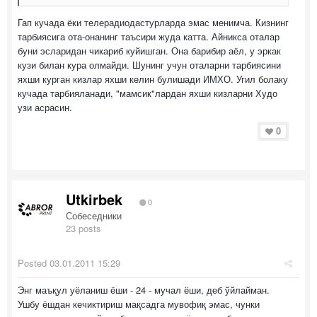
Гап кучада ёки телерадиодастурларда эмас менимча. Кизнинг
тарбиясига ота-онанинг таъсири жуда катта. Айникса оталар
буни эсларидан чикариб куйишган. Она барибир аёл, у эркак
кузи билан кура олмайди. Шунинг учун оталарни тарбиясини
яхши курган кизлар яхши келин булишади ИМХО. Угил болаку
кучада тарбияланади, "мамсик"лардан яхши кизларни Худо
узи асрасин.
0
Utkirbek
0
Собеседники
23 posts
Posted
03.01.2011 15:29
Энг маъқул уёланиш ёши - 24 - мучал ёши, деб ўйлайман.
Ушбу ёшдан кечиктириш мақсадга мувофиқ эмас, чунки