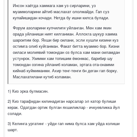
Инсон хаётда хаммага хам уз сирларини, уз
муаммоларини айтиб маслахат ололмайди. Гап суз
купайишидан кочади. Нетда бу ишни килса булади.
Форум азоларини купчилиги уйланган. Мен хам якин
орада уйланиши ният килганман. Аллохга шукур хамма
шароитим бор. Яхши бир оилани, эсли хушли кизини куз
остимга олиб куйганман. Факат битта муаммо бор. Кизни
оиласи молиявий томондан оз булса хам мани оиламдан
устунрок. Узимми хам топишим ёмонмас, барибир шу
томондан озгина уйланиб коламан, эртага ота-онамми
кийнаб куймиманми. Ахир тенг-тенги бн деган гап борку.
Маслахатилани кутиб коламан.
1) Киз эрка булмасин.
2) Киз тарафидан килинадиган нарсалар эл катор булиши
керак. Одатдан ортик булган яхшиликлар - ичкуевликка йул
солади.
3) Келинга ургатинг - уйди гап нима булса хам уйда колиши
шарт.