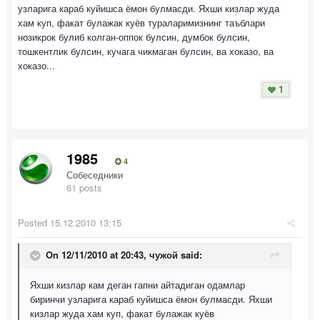
узларига караб куйишса ёмон булмасди. Яхши кизлар жуда
хам куп, факат булажак куёв тураларимизнинг таъблари
нозикрок булиб колган-оппок булсин, думбок булсин,
тошкентлик булсин, кучага чикмаган булсин, ва хоказо, ва
хоказо...
1
1985
4
Собеседники
61 posts
Posted
15.12.2010 13:15
On 12/11/2010 at 20:43, чужой said:
Яхши кизлар кам деган гапни айтадиган одамлар
биринчи узларига караб куйишса ёмон булмасди. Яхши
кизлар жуда хам куп, факат булажак куёв