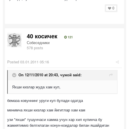
0
40 косичек
121
Собеседники
578 posts
Posted
03.01.2011 05:16
On 12/11/2010 at 20:43, чужой said:
Яхши кизлар жуда хам куп,
бемаза ковуннинг уруги куп булади одатда
менимча яхши кизлар хам йигитлар хам кам
узи "яхши" тушунчаси хамма учун хар хил купинча бу
жамиятимиз белгилаган конун-коидалар билан яшайдиган